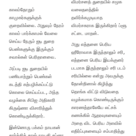
விமர்சனத் துறையில் சமூக
காலம்தோறும்
வலைதளத்தில்
காமுகர்களுக்குக்
தவிர்க்கமுடியாத
குறைவில்லை. அதுவும் நேரம்
விமர்சகராக இருக்கிறார் ப்ளூ
காலம் பார்க்காமல் வேலை
சட்டை மாறன்.
செய்ய நேரும் ஐடி துறை
அது எத்தனை பெரிய
பெண்களுக்கு இருக்கும்
ஹீரோவாக இருந்தாலும் சரி,
சவால்கள் பெரிதானவை.
எத்தனை பெரிய இயக்குனர்
படமாக இருந்தாலும் சரி படம்
அப்படி ஐடி துறையில்
சரியில்லை என்று அவருக்கு
பணியாற்றும் பெண்கள்
தோன்றினால் கிழித்து
கடத்தி கற்பழிக்கப்பட்டு
தொங்க விட்டு விடுவதை
கொலை செய்யப்பட, அந்த
வழக்கமாக கொண்டிருக்கும்
வழக்கை சிபிஐ அதிகாரி
காரணத்தாலேயே லட்சக்
கிருஷ்ணா விசாரித்துக்
கணக்கில் ஆதரவுகளையும்
கொண்டிருக்கிறார்.
அதை விட பெரிய அளவில்
இன்னொரு பக்கம் நாயகன்
எதிர்ப்புகளையும் சம்பாதித்து
கார்த்திக் தாஸ் நாயகி சப்னா