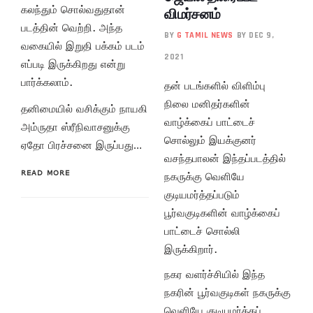
கலந்தும் சொல்வதுதான்
விமர்சனம்
படத்தின் வெற்றி. அந்த
BY
G TAMIL NEWS
BY DEC 9,
வகையில் இறுதி பக்கம் படம்
2021
எப்படி இருக்கிறது என்று
பார்க்கலாம்.
தன் படங்களில் விளிம்பு
நிலை மனிதர்களின்
தனிமையில் வசிக்கும் நாயகி
வாழ்க்கைப் பாட்டைச்
அம்ருதா ஸ்ரீநிவாசனுக்கு
சொல்லும் இயக்குனர்
ஏதோ பிரச்சனை இருப்பது…
வசந்தபாலன் இந்தப்படத்தில்
READ MORE
நகருக்கு வெளியே
குடியமர்த்தப்படும்
பூர்வகுடிகளின் வாழ்க்கைப்
பாட்டைச் சொல்லி
இருக்கிறார்.
நகர வளர்ச்சியில் இந்த
நகரின் பூர்வகுடிகள் நகருக்கு
வெளியே குடியமர்த்தப்