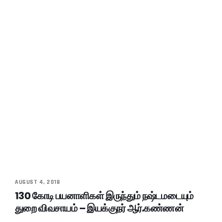
AUGUST 4, 2018
130 கோடி பயனாளிகள் இருந்தும் நஷ்டமடையும்
துறை விவசாயம் – இயக்குநர் ஆர்.கண்ணன்