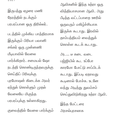
2021
ஆவிகளில் இந்த உத்ரா ஒரு
இருபத்து ஏழரை மணி
வித்தியாசமான ஆவி. அது
நேரத்தில் நடக்கும்
பீடித்த வட்டப்பாறை ஊரில்
பரபரப்பான ஒரு திரில்லர்.
ஒருவரும் மகிழ்ச்சியாக
இருக்க கூடாது. இரவில்
படத்தில் முக்கிய பாத்திரமாக
தாம்பத்தியம் வைத்துக்
இருக்கும் பிரியா பவானி
கொள்ள கூடக் கூடாது.
சங்கர் ஒரு முன்னணி
மீடியாவில் வேலை
அட… டீ கடை வடை
பார்க்கிறார். சமையல் ஷோ
பஜ்ஜியில் கூட உப்போ
நடத்தி கொண்டிருந்தவருக்கு
காரமோ போட்டு சாப்பிடக்
செய்திப் பிரிவுக்கு
கூடாது. இப்படி ஏதாவது
புரமோஷன் கிடைக்க அவர்
கூடினால் போச்சு. உடனே
ஏற்றுக் கொள்ளும் முதல்
வந்து அடித்து துவம்சம்
வேலையே மிகுந்த
செய்துவிடுகிறது உத்ரா ஆவி.
பரபரப்புக்கு உள்ளாகிறது.
இந்த மேட்டரை
குவைத்தில் வேலை பார்க்கும்
அரசல்புரசலாக