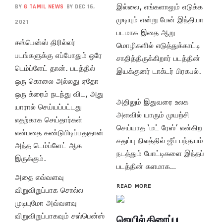
இல்லை, எங்களாலும் எடுக்க
BY
G TAMIL NEWS
BY DEC 16,
முடியும் என்று பேன் இந்தியா
2021
படமாக இதை ஆறு
சஸ்பென்ஸ் திரில்லர்
மொழிகளில் எடுத்துக்காட்டி
படங்களுக்கு எப்போதும் ஒரே
சாதித்திருக்கிறார் படத்தின்
டெம்ப்ளேட் தான். படத்தில்
இயக்குனர் டாக்டர் பிரகபல்.
ஒரு கொலை அல்லது ஏதோ
ஒரு க்ரைம் நடந்து விட, அது
அதிலும் இதுவரை உலக
யாரால் செய்யப்பட்டது
அளவில் யாரும் முயற்சி
எதற்காக செய்தார்கள்
செய்யாத ‘மட் ரேஸ்’ என்கிற
என்பதை கண்டுபிடிப்பதுதான்
சதுப்பு நிலத்தில் ஜீப் பந்தயம்
அந்த டெம்ப்ளேட் ஆக
நடத்தும் போட்டிகளை இந்தப்
இருக்கும்.
படத்தின் களமாக…
அதை எவ்வளவு
READ MORE
விறுவிறுப்பாக சொல்ல
முடியுமோ அவ்வளவு
விறுவிறுப்பாகவும் சஸ்பென்ஸ்
ஜெயில் திரைப்பட