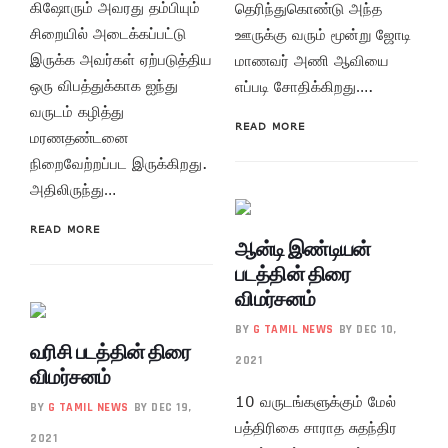
கிஷோரும் அவரது தம்பியும்
தெரிந்துகொண்டு அந்த
சிறையில் அடைக்கப்பட்டு
ஊருக்கு வரும் மூன்று ஜோடி
இருக்க அவர்கள் ஏற்படுத்திய
மாணவர் அணி ஆவியை
ஒரு விபத்துக்காக ஐந்து
எப்படி சோதிக்கிறது….
வருடம் கழித்து
READ MORE
மரணதண்டனை
நிறைவேற்றப்பட இருக்கிறது.
அதிலிருந்து…
READ MORE
ஆன்டி இண்டியன்
படத்தின் திரை
விமர்சனம்
BY
G TAMIL NEWS
BY DEC 10,
வரிசி படத்தின் திரை
2021
விமர்சனம்
10 வருடங்களுக்கும் மேல்
BY
G TAMIL NEWS
BY DEC 19,
பத்திரிகை சாராத சுதந்திர
2021