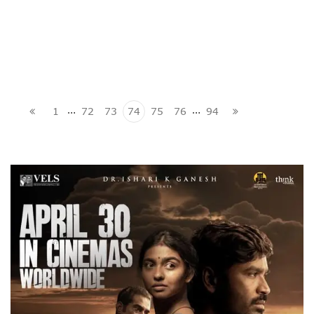
…
…
1
72
73
74
75
76
94