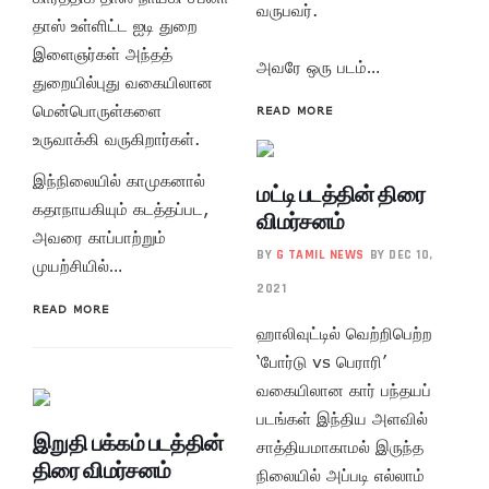
வருபவர்.
தாஸ் உள்ளிட்ட ஐடி துறை
இளைஞர்கள் அந்தத்
அவரே ஒரு படம்…
துறையில்புது வகையிலான
மென்பொருள்களை
READ MORE
உருவாக்கி வருகிறார்கள்.
இந்நிலையில் காமுகனால்
மட்டி படத்தின் திரை
கதாநாயகியும் கடத்தப்பட,
விமர்சனம்
அவரை காப்பாற்றும்
BY
G TAMIL NEWS
BY DEC 10,
முயற்சியில்…
2021
READ MORE
ஹாலிவுட்டில் வெற்றிபெற்ற
‘போர்டு vs பெராரி’
வகையிலான கார் பந்தயப்
படங்கள் இந்திய அளவில்
இறுதி பக்கம் படத்தின்
சாத்தியமாகாமல் இருந்த
திரை விமர்சனம்
நிலையில் அப்படி எல்லாம்