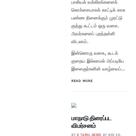
பாலியல் வக்கிரங்களைக்
கொச்சையாகக் காட்டிக் காசு
பண்ண நினைக்கும் முரட்டு
குத்து கூட்டம் ஒரு வகை.
அவர்களைப் புறந்தள்ளி
விடலாம்.
இன்னொரு வகை, கூடக்
குறைய இல்லாமல் அப்படியே
இளைஞர்களின் வாழ்வைப்…
READ MORE
மாநாடு திரைப்பட
விமர்சனம்
BY
G TAMIL NEWS
BY NOV 26,