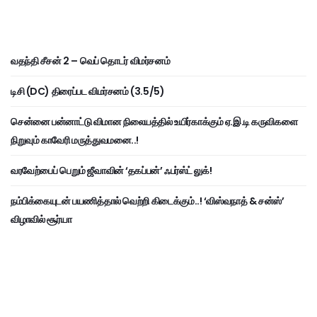
வதந்தி சீசன் 2 – வெப் தொடர் விமர்சனம்
டிசி (DC) திரைப்பட விமர்சனம் (3.5/5)
சென்னை பன்னாட்டு விமான நிலையத்தில் உயிர்காக்கும் ஏ.இ.டி கருவிகளை
நிறுவும் காவேரி மருத்துவமனை..!
வரவேற்பைப் பெறும் ஜீவாவின் ‘தகப்பன்’ ஃபர்ஸ்ட் லுக்!
நம்பிக்கையுடன் பயணித்தால் வெற்றி கிடைக்கும்..! ‘விஸ்வநாத் & சன்ஸ்’
விழாவில் சூர்யா