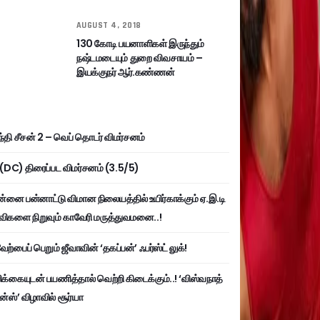
AUGUST 4, 2018
130 கோடி பயனாளிகள் இருந்தும்
நஷ்டமடையும் துறை விவசாயம் –
இயக்குநர் ஆர்.கண்ணன்
்தி சீசன் 2 – வெப் தொடர் விமர்சனம்
ி (DC) திரைப்பட விமர்சனம் (3.5/5)
்னை பன்னாட்டு விமான நிலையத்தில் உயிர்காக்கும் ஏ.இ.டி
விகளை நிறுவும் காவேரி மருத்துவமனை..!
ற்பைப் பெறும் ஜீவாவின் ‘தகப்பன்’ ஃபர்ஸ்ட் லுக்!
பிக்கையுடன் பயணித்தால் வெற்றி கிடைக்கும்..! ‘விஸ்வநாத்
ன்ஸ்’ விழாவில் சூர்யா