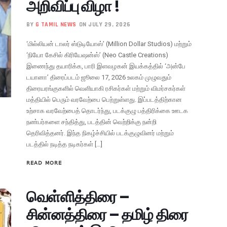
அறிவிப்பு விழா !
BY
G TAMIL NEWS
ON JULY 29, 2026
‘மில்லியன் டாலர் ஸ்டுடியோஸ்’ (Million Dollar Studios) மற்றும்
‘நியோ கேசில் கிரியேஷன்ஸ்’ (Neo Castle Creations)
இணைந்து தயாரிக்க, பாரி இளவழகன் இயக்கத்தில் ‘அன்பே
டயானா’ திரைப்படம் ஜூலை 17, 2026 உலகம் முழுவதும்
திரையரங்குகளில் வெளியாகி ரசிகர்கள் மற்றும் விமர்சகர்கள்
மத்தியில் பெரும் வரவேற்பை பெற்றுள்ளது. இப்படத்திற்கான
உற்சாக வரவேற்பைத் தொடர்ந்து, படக்குழு பத்திரிக்கை ஊடக
நண்பர்களை சந்தித்து, படத்தின் வெற்றிக்கு நன்றி
தெரிவித்தனர். இந்த நிகழ்ச்சியில் படக்குழுவினர் மற்றும்
படத்தில் நடித்த நடிகர்கள் […]
READ MORE
வெள்ளித்திரை –
சின்னத்திரை – தமிழ் திரை