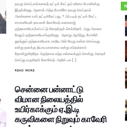
தவறு செய்பவர்களைத் தட்டிக் கேட்கும் உரிமை போலீசுக்கு
N
இருக்கிறது. ஆனால் அந்த போலீசே தவறு செய்தால்
அவர்களை யார் தட்டிக்கேட்பது..? அப்படித் தட்டிக் கேட்ட
சாமானியன் நாயகன் லோகேஷ் கனகராஜ்
குற்றவாளியாக்கப்பட்டு சிறைக்குச் செல்கிறார். அது அவரை
மேலும் குற்றவாளியாக்குகிறது. ஆனது ஆயிற்று, போலீஸ்
துரத்தும் குற்றவாளியாக மாறிய பின் வேறு என்ன செய்வது
என்று தனக்கு நியாயமானவை என்று எதெல்லாம்
தோன்றுகிறதோ அதற்காக எந்த எல்லைக்கும் சென்று அதைச்
செய்து வருகிறார் லோகேஷ். அதில் பல […]
READ MORE
சென்னை பன்னாட்டு
விமான நிலையத்தில்
உயிர்காக்கும் ஏ.இ.டி
கருவிகளை நிறுவும் காவேரி