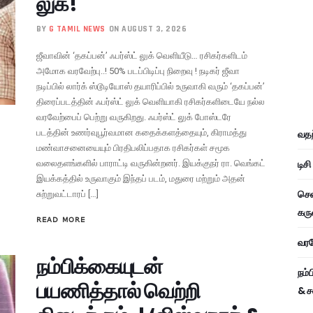
லுக்!
BY
G TAMIL NEWS
ON AUGUST 3, 2026
ஜீவாவின் ‘தகப்பன்’ ஃபர்ஸ்ட் லுக் வெளியீடு… ரசிகர்களிடம்
அமோக வரவேற்பு..! 50% படப்பிடிப்பு நிறைவு ! நடிகர் ஜீவா
நடிப்பில் லார்க் ஸ்டூடியோஸ் தயாரிப்பில் உருவாகி வரும் ‘தகப்பன்’
திரைப்படத்தின் ஃபர்ஸ்ட் லுக் வெளியாகி ரசிகர்களிடையே நல்ல
வரவேற்பைப் பெற்று வருகிறது. ஃபர்ஸ்ட் லுக் போஸ்டரே
படத்தின் உணர்வுபூர்வமான கதைக்களத்தையும், கிராமத்து
வதந
மண்வாசனையையும் பிரதிபலிப்பதாக ரசிகர்கள் சமூக
டிச
வலைதளங்களில் பாராட்டி வருகின்றனர். இயக்குநர் ரா. வெங்கட்
இயக்கத்தில் உருவாகும் இந்தப் படம், மதுரை மற்றும் அதன்
சென
சுற்றுவட்டாரப் […]
கரு
READ MORE
வரவே
நம்பிக்கையுடன்
நம்
பயணித்தால் வெற்றி
& ச