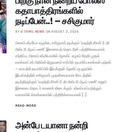
பிறகு நான் நிறைய போலீஸ்
கதாபாத்திரங்களில்
நடிப்பேன்..! – சசிகுமார்
BY
G TAMIL NEWS
ON AUGUST 2, 2026
பிரைம் வீடியோ வழங்க, சசிகுமார் நடிக்கும் ‘வதந்தி சீசன் 2: தி
மிஸ்டரி ஆஃப் மணி’ இணையத் தொடரின் பத்திரிகையாளர்
சந்திப்பு. பிரைம் வீடியோவில் ஆகஸ்ட் ஏழாம் தேதி முதல்
வால்வாட்சர் பிலிம்ஸ் நிறுவனம் சார்பில் தயாரிப்பாளர்கள் புஷ்கர்
– காயத்ரி தயாரிப்பில் இயக்குநர் ஆண்ட்ரூ லூயிஸ்
இயக்கத்தில் சசிகுமார் முதன்மையான வேடத்தில்
நடித்திருக்கும் ‘வதந்தி சீசன் 2: தி மிஸ்டரி ஆஃப் மணி’ எனும்
இணைய தொடர் காணக் கிடைக்கும் விளம்பரப்படுத்தும்
வகையில் சென்னையில் பத்திரிக்கையாளர் […]
READ MORE
அன்பே டயானா நன்றி