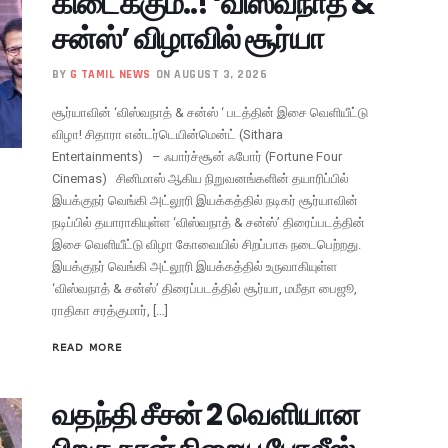
கிடைக்கும்..! ‘விஸ்வநாத் &
சன்ஸ்’ விழாவில் சூர்யா
BY
G TAMIL NEWS
ON AUGUST 3, 2026
சூர்யாவின் ‘விஸ்வநாத் & சன்ஸ் ‘ படத்தின் இசை வெளியீட்டு
விழா! சிதாரா என்டர்டெயின்மென்ட் (Sithara
Entertainments) – ஃபார்ச்சூன் ஃபோர் (Fortune Four
Cinemas) சினிமாஸ் ஆகிய நிறுவனங்களின் தயாரிப்பில்
இயக்குநர் வெங்கி அட்லூரி இயக்கத்தில் நடிகர் சூர்யாவின்
நடிப்பில் தயாராகியுள்ள ‘விஸ்வநாத் & சன்ஸ்’ திரைப்படத்தின்
இசை வெளியீட்டு விழா கோவையில் சிறப்பாக நடைபெற்றது.
இயக்குநர் வெங்கி அட்லூரி இயக்கத்தில் உருவாகியுள்ள
‘விஸ்வநாத் & சன்ஸ்’ திரைப்படத்தில் சூர்யா, மமீதா பைஜூ,
ராதிகா சரத்குமார், […]
READ MORE
வதந்தி சீசன் 2 வெளியான