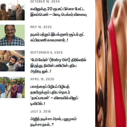
OCTOBER 18, 2024
கவினுக்கு 20 ரூபாய் பிச்சை போட்ட
இளம்பெண் – பிளடி பெக்கர் விளைவு
MAY 10, 2025
நடிகர் மற்றும் இயக்குனர் சூப்பர் குட்
சுப்பிரமணி காலமானார்..!
SEPTEMBER 6, 2025
‘பேபி கேர்ள்’ (Baby Girl) திரில்லரில்
இருந்து, நிவின் பாலியின் புதிய
அதிரடி லுக்..!
APRIL 15, 2026
பாசத்தைப் பிழியப் பிழியத்
தரவிருக்கும் புதிய தொடர்
‘தாய்மாமன்’ – விரைவில் விஜய்
டிவியில்..!
JULY 3, 2018
அஜித் நடிச்சா அசல், புதுமுகம்
நடிச்சா நகல்..?