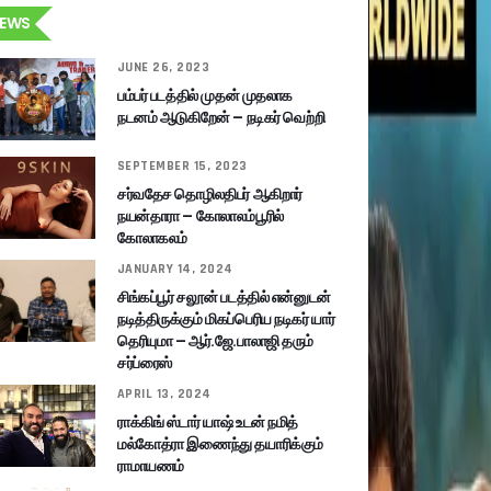
EWS
JUNE 26, 2023
பம்பர் படத்தில் முதன் முதலாக
நடனம் ஆடுகிறேன் – நடிகர் வெற்றி
SEPTEMBER 15, 2023
சர்வதேச தொழிலதிபர் ஆகிறார்
நயன்தாரா – கோலாலம்பூரில்
கோலாகலம்
JANUARY 14, 2024
சிங்கப்பூர் சலூன் படத்தில் என்னுடன்
நடித்திருக்கும் மிகப்பெரிய நடிகர் யார்
தெரியுமா – ஆர்.ஜே.பாலாஜி தரும்
சர்ப்ரைஸ்
APRIL 13, 2024
ராக்கிங் ஸ்டார் யாஷ் உடன் நமித்
மல்கோத்ரா இணைந்து தயாரிக்கும்
ராமாயணம்