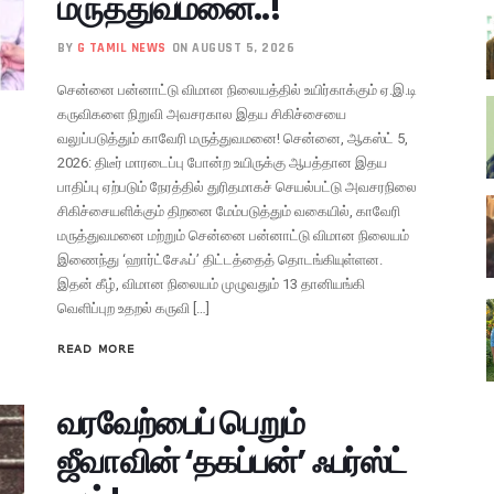
மருத்துவமனை..!
BY
G TAMIL NEWS
ON AUGUST 5, 2026
சென்னை பன்னாட்டு விமான நிலையத்தில் உயிர்காக்கும் ஏ.இ.டி
கருவிகளை நிறுவி அவசரகால இதய சிகிச்சையை
வலுப்படுத்தும் காவேரி மருத்துவமனை! சென்னை, ஆகஸ்ட் 5,
2026: திடீர் மாரடைப்பு போன்ற உயிருக்கு ஆபத்தான இதய
பாதிப்பு ஏற்படும் நேரத்தில் துரிதமாகச் செயல்பட்டு அவசரநிலை
சிகிச்சையளிக்கும் திறனை மேம்படுத்தும் வகையில், காவேரி
மருத்துவமனை மற்றும் சென்னை பன்னாட்டு விமான நிலையம்
இணைந்து ‘ஹார்ட்சேஃப்’ திட்டத்தைத் தொடங்கியுள்ளன.
இதன் கீழ், விமான நிலையம் முழுவதும் 13 தானியங்கி
வெளிப்புற உதறல் கருவி […]
READ MORE
வரவேற்பைப் பெறும்
ஜீவாவின் ‘தகப்பன்’ ஃபர்ஸ்ட்