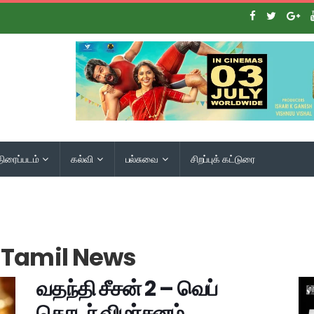
திரைப்படம்
கல்வி
பல்சுவை
சிறப்புக் கட்டுரை
G Tamil News
வதந்தி சீசன் 2 – வெப்
தொடர் விமர்சனம்