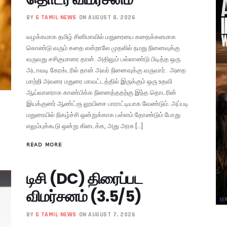
BY
G TAMIL NEWS
ON AUGUST 8, 2026
வழக்கமாக தமிழ் சினிமாவில் மதுரையை கதைக்களமாக
கொண்டு வரும் கதை என்றாலே முதலில் நமது நினைவுக்கு
வருவது சசிகுமாரை தான். அதிலும் பல்லாண்டு பிடித்த ஒரு
அடாவடி கேரக்டரில் தான் அவர் நினைவுக்கு வருவார். அதை
மாற்றி அவரை மதுரை மாவட்டத்தில் இருக்கும் ஒரு உதவி
ஆய்வாளராக காண்பிக்க நினைத்ததற்கு இந்த தொடரின்
இயக்குனர் ஆண்ட்ரூ லூயிசை பாராட்டியாக வேண்டும். அப்படி
மதுரையில் நிகழ்ச்சி ஒன்றுக்காக பள்ளம் தோண்டும் போது
எலும்புக்கூடு ஒன்று கிடைக்க, அது அரசு […]
READ MORE
டிசி (DC) திரைப்பட
விமர்சனம் (3.5/5)
BY
G TAMIL NEWS
ON AUGUST 7, 2026