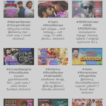
#MahaanReview
#Yaaro
#MGRInterview
#ChiyaanVikram
#MovieReview
#MGR
விக்ரமுக்கு வாய்த்த
ஆவி சுத்துது... காவி
#MGRbithday
இன்னொரு பிதா -
செத்தது... பாவி
செல்வந்தனாக
மகன் கதை / மகான்
யாரது..?/ யாரோ
பிறந்தும் அனாதை
விமர்சனம்
திரைப்பட விமர்சனம்
ஆனேன் / எம்ஜிஆர்
உருக்கமான பேட்டி
#Ennasollapogirai
#Anbarivu
#Velan
#MovieReview
#MovieReview
#Moviereview
அஸ்வின்
#HiphopAdhi
#MugenRao
தூங்கிக்கொண்டே
நல்லவேளை சிவாஜி,
இன்னொரு
கேட்ட முதல் கதை /
பியு சின்னப்பா
சிவகார்த்திகேயனாக
என்ன சொல்ல
இப்போது இல்லை/
வருவாரா முகேன்? /
போகிறாய் விமர்சனம்
அன்பறிவு விமர்சனம்
வேலன் திரை
விமர்சனம்