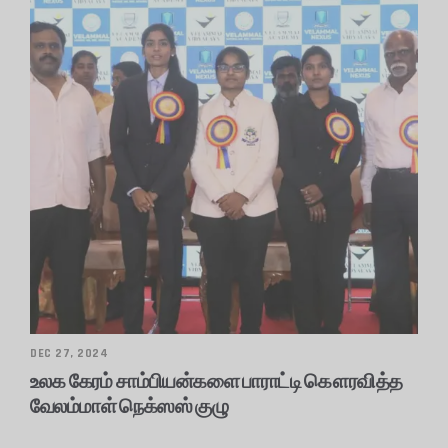
DEC 27, 2024
உலக கேரம் சாம்பியன்களை பாராட்டி கௌரவித்த
வேலம்மாள் நெக்ஸஸ் குழு