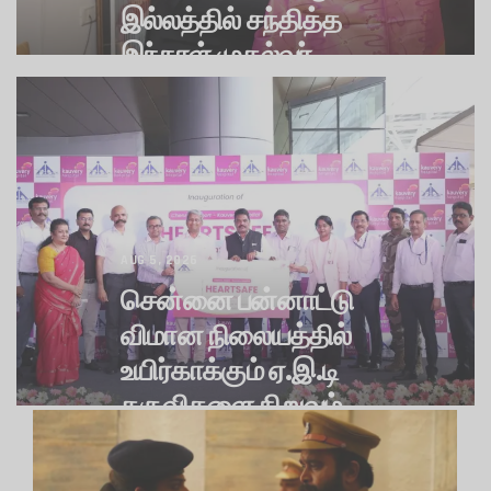
இல்லத்தில் சந்தித்த
இந்நாள் முதல்வர்
விஜய்..!
அரசியல்
BY
G TAMIL NEWS
0
147 VIEWS
AUG 5, 2026
சென்னை பன்னாட்டு
விமான நிலையத்தில்
உயிர்காக்கும் ஏ.இ.டி
கருவிகளை நிறுவும்
காவேரி
சமுதாயம்
மருத்துவமனை..!