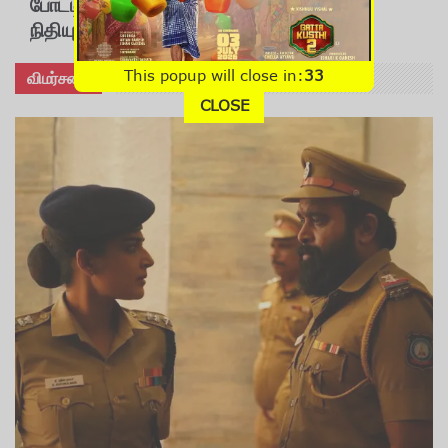
போட்டிக்கு செல்லும் வீரருக்கு அப்போலோ
நிதியுதவி
This popup will close in:
30
விமர்சனம்
CLOSE