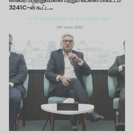
3241C-ன் கூட்ட...