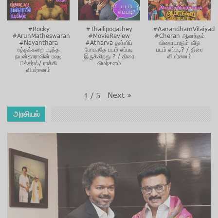
#Rocky
#Thallipogathey
#AanandhamVilaiyad
#ArunMatheswaran
#MovieReview
#Cheran ஆனந்தம்
#Nayanthara
#Atharva தள்ளிப்
விளையாடும் வீடு
ரத்தக்கறை படிந்த
போகாதே படம் எப்படி
படம் எப்படி? / திரை
நயன்தாராவின் ரவுடி
இருக்கிறது ? / திரை
விமர்சனம்
பிக்சர்ஸ்/ ராக்கி
விமர்சனம்
விமர்சனம்
Next
»
1
/
5
அரசியல்