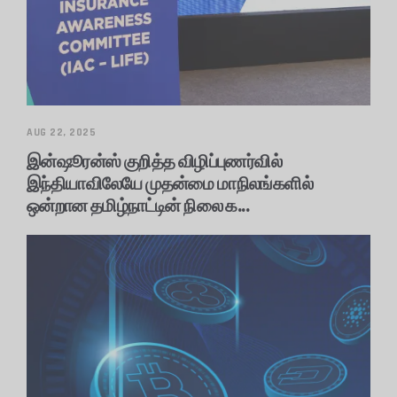
AUG 22, 2025
இன்ஷூரன்ஸ் குறித்த விழிப்புணர்வில்
இந்தியாவிலேயே முதன்மை மாநிலங்களில்
ஒன்றான தமிழ்நாட்டின் நிலை க...