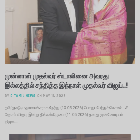
முன்னாள் முதல்வர் ஸ்டாலினை அவரது
இல்லத்தில் சந்தித்த இந்நாள் முதல்வர் விஜய்..!
BY
G TAMIL NEWS
ON MAY 11, 2026
தமிழ்நாடு முதலமைச்சராக நேற்று (10-05-2026) பொறுப்பேற்றுக்கொண்ட சி
ஜோசப் விஜய், இன்று திங்கள்கிழமை (11-05-2026) தனது முன்னோடியும்
திமுக...