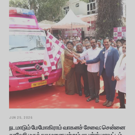
JUN 25, 2026
நடமாடும் மேமோகிராம் வாகனச் சேவை: சென்னை
காவேரி மருத்துவமனை மற்றும் லயன்ஸ் மாவட்டம்