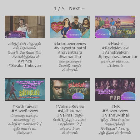
Next
»
1
/
5
கார்த்தியின் சர்தாரும்
#krkmoviereview
#Hostel
என் பிரின்ஸும்
#vijaysethupathi
#RevieMoview
வெற்றி பெறவேண்டும்
#nayanthara
#AshokSelvan
- சிவகார்த்திகேயன்
#samantha
#priyabhavanisankar
#Prince
காத்துவாக்குல
ஹாஸ்டல் திரைப்பட
#Sivakarthikeyan
ரெண்டு காதல்
விமர்சனம்
விமர்சனம்
#Kuthiraivaal
#ValimaiReview
#FiR
#MovieReview
#Ajithkumar
#Moviereview
ஆறாவது படிக்கும்
#Valimai அஜீத்
#VishnuVishal
மாணவனுக்கு
பேசியிருக்கும் வசனம்
இந்த விஷயம் நம்ம
அல்ஜீப்ரா கணக்கா? /
யாருக்காக..? /
பிரதமருக்குத்
குதிரைவால் பட
வலிமை திரை
தெரியுமா? / எப் ஐ
விமர்சனம்
விமர்சனம்
ஆர் திரை விமர்சனம்