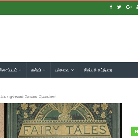
திரைப்படம்
கல்வி
பல்சுவை
சிறப்புக் கட்டுரை
்கிய எழுத்தாளர் ஹேன்ஸ் ஆண்டர்சன்
N