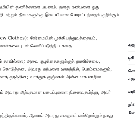
றுமியின் துணிச்சலான பயணம், தனது நண்பனை ஒரு
ெறி மற்றும் தீமைகளுக்கு இடையிலான போராட்டத்தைக் குறிக்கும்
New Clothes): நேர்மையின் முக்கியத்துவத்தையும்,
வதந
கைச்சுவையுடன் வெளிப்படுத்திய கதை.
டிச
ும் தரவில்லை; அவை குழந்தைகளுக்குத் துணிச்சலை,
க் கொடுத்தன. அவரது கற்பனை உலகத்தில், பொம்மைகளும்,
சென
ளைத் துரத்தின; வாத்துக் குஞ்சுகள் அன்னமாக மாறின.
கரு
வரவே
ம் அவரது அற்புதமான படைப்புகளை நினைவுகூர்ந்து, அவர்
நம்
& ச
றைந்திருக்கலாம், ஆனால் அவரது கதைகள் என்றென்றும் நமது