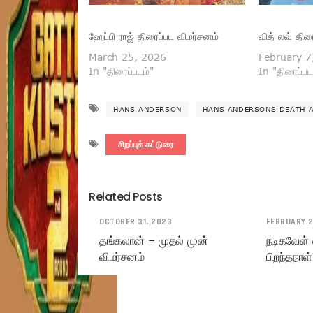
ஹேப்பி ராஜ் திரைப்பட விமர்சனம்
வித் லவ் திர
March 25, 2026
February 7
In "திரைப்படம்"
In "திரைப்பட
HANS ANDERSON
HANS ANDERSONS DEATH 
சிறப்புக் கட்டுரை
Related Posts
OCTOBER 31, 2023
FEBRUARY 2
தங்கலான் – முதல் முன்
நடிகவேள் 
விமர்சனம்
பிறந்தநாள்