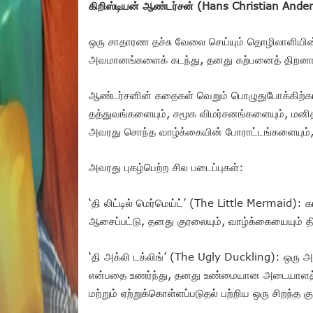
கிறிஸ்டியன் ஆண்டர்சன் (Hans Christian Ande
ஒரு சாதாரண தச்சு வேலை செய்யும் தொழிலாளியின் 
அவமானங்களைக் கடந்து, தனது கற்பனைத் திறனா
ஆண்டர்சனின் கதைகள் வெறும் பொழுதுபோக்கிற்
தத்துவங்களையும், சமூக விமர்சனங்களையும், மன
அவரது சொந்த வாழ்க்கையின் போராட்டங்களையும
அவரது புகழ்பெற்ற சில படைப்புகள்:
‘தி லிட்டில் மெர்மெய்ட்’ (The Little Mermaid)
ஆசைப்பட்டு, தனது குரலையும், வாழ்க்கையையும் த
‘தி அக்லி டக்லிங்’ (The Ugly Duckling): ஒரு
என்பதை உணர்ந்து, தனது உண்மையான அடையாளத்த
மற்றும் ஏற்றுக்கொள்ளப்படுதல் பற்றிய ஒரு சிறந்த க