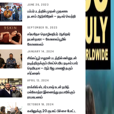
JUNE 26, 2023
பம்பர் படத்தில் முதன் முதலாக
நடனம் ஆடுகிறேன் – நடிகர் வெற்றி
SEPTEMBER 15, 2023
சர்வதேச தொழிலதிபர் ஆகிறார்
நயன்தாரா – கோலாலம்பூரில்
கோலாகலம்
JANUARY 14, 2024
சிங்கப்பூர் சலூன் படத்தில் என்னுடன்
நடித்திருக்கும் மிகப்பெரிய நடிகர் யார்
தெரியுமா – ஆர்.ஜே.பாலாஜி தரும்
சர்ப்ரைஸ்
APRIL 13, 2024
ராக்கிங் ஸ்டார் யாஷ் உடன் நமித்
மல்கோத்ரா இணைந்து தயாரிக்கும்
ராமாயணம்
OCTOBER 18, 2024
கவினுக்கு 20 ரூபாய் பிச்சை போட்ட