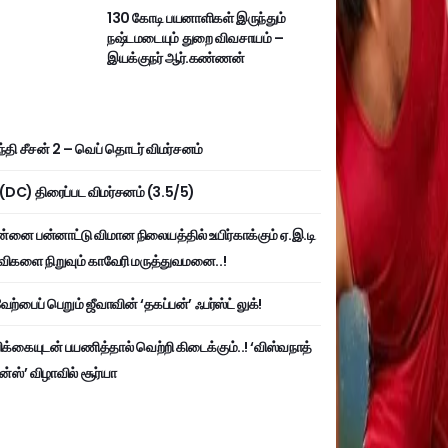
130 கோடி பயனாளிகள் இருந்தும்
நஷ்டமடையும் துறை விவசாயம் –
இயக்குநர் ஆர்.கண்ணன்
்தி சீசன் 2 – வெப் தொடர் விமர்சனம்
ி (DC) திரைப்பட விமர்சனம் (3.5/5)
்னை பன்னாட்டு விமான நிலையத்தில் உயிர்காக்கும் ஏ.இ.டி
விகளை நிறுவும் காவேரி மருத்துவமனை..!
ற்பைப் பெறும் ஜீவாவின் ‘தகப்பன்’ ஃபர்ஸ்ட் லுக்!
பிக்கையுடன் பயணித்தால் வெற்றி கிடைக்கும்..! ‘விஸ்வநாத்
ன்ஸ்’ விழாவில் சூர்யா