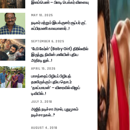
இளம்பெண் – பிளடி பெக்கர் விளைவு
MAY 10, 2025
நடிகர் மற்றும் இயக்குனர் சூப்பர் குட்
சுப்பிரமணி காலமானார்..!
SEPTEMBER 6, 2025
‘பேபி கேர்ள்’ (Baby Girl) திரில்லரில்
இருந்து, நிவின் பாலியின் புதிய
அதிரடி லுக்..!
APRIL 15, 2026
பாசத்தைப் பிழியப் பிழியத்
தரவிருக்கும் புதிய தொடர்
‘தாய்மாமன்’ – விரைவில் விஜய்
டிவியில்..!
JULY 3, 2018
அஜித் நடிச்சா அசல், புதுமுகம்
நடிச்சா நகல்..?
AUGUST 4, 2018