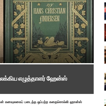
லக்கிய எழுத்தாளர் ஹேன்ஸ்
ின் கனவுலகைப் படைத்த ஒப்பற்ற கதைசொல்லி ஹான்ஸ்