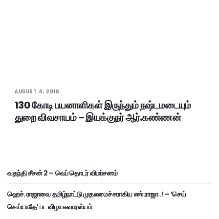
AUGUST 4, 2018
130 கோடி பயனாளிகள் இருந்தும் நஷ்டமடையும்
துறை விவசாயம் – இயக்குநர் ஆர்.கண்ணன்
வதந்தி சீசன் 2 – வெப் தொடர் விமர்சனம்
ஹெச். ராஜாவை தமிழ்நாட்டு முதலமைச்சராகிய எஸ்.ராஜா..! – ‘செய்
செய்யாதே’ பட விழா சுவாரஸ்யம்