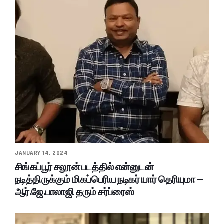
JANUARY 14, 2024
சிங்கப்பூர் சலூன் படத்தில் என்னுடன்
நடித்திருக்கும் மிகப்பெரிய நடிகர் யார் தெரியுமா –
ஆர்.ஜே.பாலாஜி தரும் சர்ப்ரைஸ்