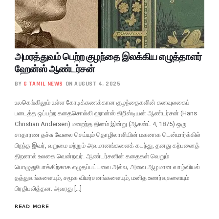
அமரத்துவம் பெற்ற குழந்தை இலக்கிய எழுத்தாளர்
ஹேன்ஸ் ஆண்டர்சன்
BY
G TAMIL NEWS
ON AUGUST 4, 2025
உலகெங்கிலும் உள்ள கோடிக்கணக்கான குழந்தைகளின் கனவுலகைப்
படைத்த ஒப்பற்ற கதைசொல்லி ஹான்ஸ் கிறிஸ்டியன் ஆண்டர்சன் (Hans
Christian Andersen) மறைந்த தினம் இன்று (ஆகஸ்ட் 4, 1875) ஒரு
சாதாரண தச்சு வேலை செய்யும் தொழிலாளியின் மகனாக டென்மார்க்கில்
பிறந்த இவர், வறுமை மற்றும் அவமானங்களைக் கடந்து, தனது கற்பனைத்
திறனால் உலகை வென்றவர். ஆண்டர்சனின் கதைகள் வெறும்
பொழுதுபோக்கிற்காக எழுதப்பட்டவை அல்ல; அவை ஆழமான வாழ்வியல்
தத்துவங்களையும், சமூக விமர்சனங்களையும், மனித உணர்வுகளையும்
பிரதிபலித்தன. அவரது […]
READ MORE