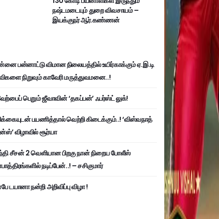
130 கோடி பயனாளிகள் இருந்தும்
நஷ்டமடையும் துறை விவசாயம் –
இயக்குநர் ஆர்.கண்ணன்
்னை பன்னாட்டு விமான நிலையத்தில் உயிர்காக்கும் ஏ.இ.டி
விகளை நிறுவும் காவேரி மருத்துவமனை..!
ற்பைப் பெறும் ஜீவாவின் ‘தகப்பன்’ ஃபர்ஸ்ட் லுக்!
பிக்கையுடன் பயணித்தால் வெற்றி கிடைக்கும்..! ‘விஸ்வநாத்
ன்ஸ்’ விழாவில் சூர்யா
்தி சீசன் 2 வெளியான பிறகு நான் நிறைய போலீஸ்
ாத்திரங்களில் நடிப்பேன்..! – சசிகுமார்
பே டயானா நன்றி அறிவிப்பு விழா !