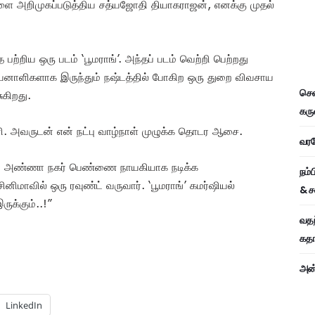
களை அறிமுகப்படுத்திய சத்யஜோதி தியாகராஜன், எனக்கு முதல்
 பற்றிய ஒரு படம் ‘பூமராங்’. அந்தப் படம் வெற்றி பெற்றது
பயனாளிகளாக இருந்தும் நஷ்டத்தில் போகிற ஒரு துறை விவசாய
சென
ுகிறது.
கரு
கனி. அவருடன் என் நட்பு வாழ்நாள் முழுக்க தொடர ஆசை.
வரவே
ை அண்ணா நகர் பெண்ணை நாயகியாக நடிக்க
நம்
ிமாவில் ஒரு ரவுண்ட் வருவார். ‘பூமராங்’ கமர்ஷியல்
& ச
ுக்கும்..!”
வதந
கதாப
அன்
LinkedIn