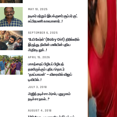
MAY 10, 2025
நடிகர் மற்றும் இயக்குனர் சூப்பர் குட்
சுப்பிரமணி காலமானார்..!
SEPTEMBER 6, 2025
‘பேபி கேர்ள்’ (Baby Girl) திரில்லரில்
இருந்து, நிவின் பாலியின் புதிய
அதிரடி லுக்..!
APRIL 15, 2026
பாசத்தைப் பிழியப் பிழியத்
தரவிருக்கும் புதிய தொடர்
‘தாய்மாமன்’ – விரைவில் விஜய்
டிவியில்..!
JULY 3, 2018
அஜித் நடிச்சா அசல், புதுமுகம்
நடிச்சா நகல்..?
AUGUST 4, 2018