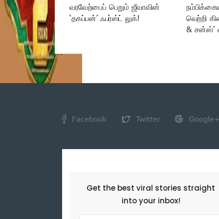
வரவேற்பைப் பெறும் ஜீவாவின்
நம்பிக்கை
‘தகப்பன்’ ஃபர்ஸ்ட் லுக்!
வெற்றி கி
& சன்ஸ்’ 
Facebook
Twitter
Google
NEWSLETTER
Get the best viral stories straight
into your inbox!