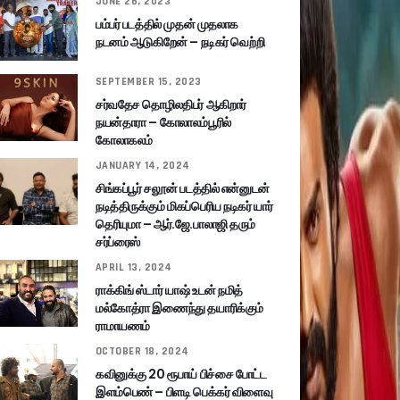
JUNE 26, 2023
பம்பர் படத்தில் முதன் முதலாக
நடனம் ஆடுகிறேன் – நடிகர் வெற்றி
SEPTEMBER 15, 2023
சர்வதேச தொழிலதிபர் ஆகிறார்
நயன்தாரா – கோலாலம்பூரில்
கோலாகலம்
JANUARY 14, 2024
சிங்கப்பூர் சலூன் படத்தில் என்னுடன்
நடித்திருக்கும் மிகப்பெரிய நடிகர் யார்
தெரியுமா – ஆர்.ஜே.பாலாஜி தரும்
சர்ப்ரைஸ்
APRIL 13, 2024
ராக்கிங் ஸ்டார் யாஷ் உடன் நமித்
மல்கோத்ரா இணைந்து தயாரிக்கும்
ராமாயணம்
OCTOBER 18, 2024
கவினுக்கு 20 ரூபாய் பிச்சை போட்ட
இளம்பெண் – பிளடி பெக்கர் விளைவு