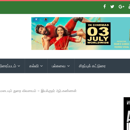
திரைப்படம்
கல்வி
பல்சுவை
சிறப்புக் கட்டுரை
டமடையும் துறை விவசாயம் – இயக்குநர் ஆர்.கண்ணன்