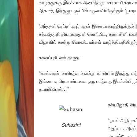
வாழ்த்துக்கு இலக்காக அமைந்தது மசாலா பிக்ஸ் ச
ஆகாஷ், இந்துஜா நடிப்பில் உருவாகியிருக்கும் ‘பூமராங
‘அர்ஜுன் ரெட்டி’ புகழ் ரதன் இசையமைத்திருக்கும
சத்யஜோதி தியாகராஜன் வெளியிட, சுஹாசினி மணிர
விழாவில் கலந்து கொண்டவர்கள் வாழ்த்தியதிலிருந
கலைப்புலி எஸ் தாணு –
“கண்ணன் மணிரத்னம் என்ற பள்ளியில் இருந்து வ
இவ்வளவு பிரமாண்டமாக ஒரு படத்தை இயக்கியிருக்
தயாரிப்பேன்..!”
சத்யஜோதி தி
“நான் அறிமுகப்
Suhasini
அதர்வா. அவர்
கொண்டே வருகி