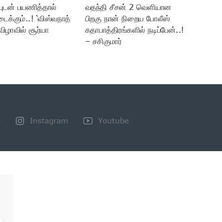
யுடன் பயணித்தால்
வதந்தி சீசன் 2 வெளியான
டைக்கும்..! ‘விஸ்வநாத்
பிறகு நான் நிறைய போலீஸ்
விழாவில் சூர்யா
கதாபாத்திரங்களில் நடிப்பேன்..!
– சசிகுமார்
+
Instagram
Youtube