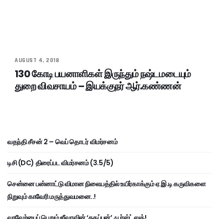
AUGUST 4, 2018
130 கோடி பயனாளிகள் இருந்தும் நஷ்டமடையும்
துறை விவசாயம் – இயக்குநர் ஆர்.கண்ணன்
வதந்தி சீசன் 2 – வெப் தொடர் விமர்சனம்
டிசி (DC) திரைப்பட விமர்சனம் (3.5/5)
சென்னை பன்னாட்டு விமான நிலையத்தில் உயிர்காக்கும் ஏ.இ.டி கருவிகளை
நிறுவும் காவேரி மருத்துவமனை..!
வரவேற்பைப் பெறும் ஜீவாவின் ‘தகப்பன்’ ஃபர்ஸ்ட் லுக்!