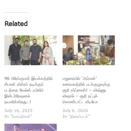
Related
96 பிரேம்குமார் இயக்கத்தில்
மதுரையில் ‘அம்மன்’
சீயான் விக்ரம் நடிக்கும்
உணவகத்தில் படக்குழுவுக்கு
படத்தை வேல்ஸ் ஃபிலிம்
சூரி சர்ப்ரைஸ்! – விஷ்ணு
இன்டர்நேஷனல்
விஷால் – சூரி நட்புக்
தயாரிக்கிறது..!
கொண்டாட்ட வீடியோ
July 16, 2025
July 6, 2026
In "செய்திகள்"
In "திரைப்படம்"