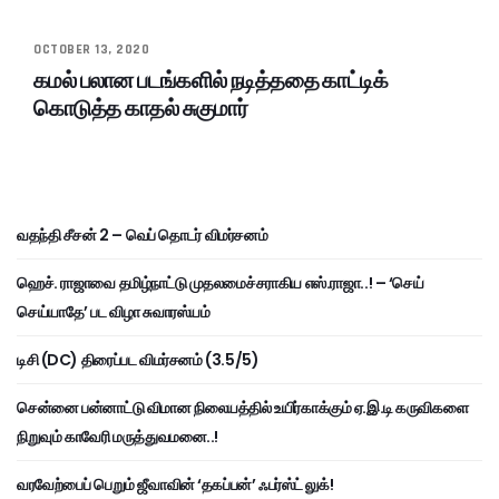
OCTOBER 13, 2020
கமல் பலான படங்களில் நடித்ததை காட்டிக்
கொடுத்த காதல் சுகுமார்
வதந்தி சீசன் 2 – வெப் தொடர் விமர்சனம்
ஹெச். ராஜாவை தமிழ்நாட்டு முதலமைச்சராகிய எஸ்.ராஜா..! – ‘செய்
செய்யாதே’ பட விழா சுவாரஸ்யம்
டிசி (DC) திரைப்பட விமர்சனம் (3.5/5)
சென்னை பன்னாட்டு விமான நிலையத்தில் உயிர்காக்கும் ஏ.இ.டி கருவிகளை
நிறுவும் காவேரி மருத்துவமனை..!
வரவேற்பைப் பெறும் ஜீவாவின் ‘தகப்பன்’ ஃபர்ஸ்ட் லுக்!