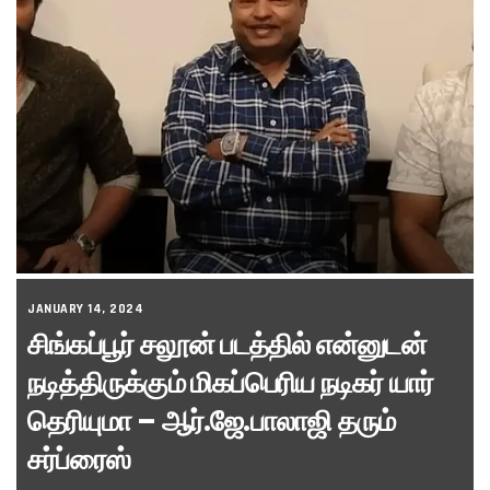
JANUARY 14, 2024
சிங்கப்பூர் சலூன் படத்தில் என்னுடன்
நடித்திருக்கும் மிகப்பெரிய நடிகர் யார்
தெரியுமா – ஆர்.ஜே.பாலாஜி தரும்
சர்ப்ரைஸ்