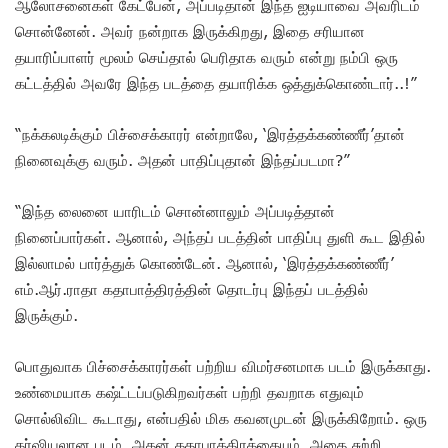
ஆலோசனைகள் கேட்பேன், அப்படிதான் இந்த ஐடியாவை அவரிடம்
சொன்னேன். அவர் நன்றாக இருக்கிறது, இதை சரியான
தயாரிப்பாளர் மூலம் செய்தால் பெரிதாக வரும் என்று நம்பி ஒரு
கட்டத்தில் அவரே இந்த படத்தை தயாரிக்க ஒத்துக்கொண்டார்..!”
“நக்கலடிக்கும் பிச்சைக்காரர் என்றாலே, ‘இரத்தக்கண்ணீர்’தான்
நினைவுக்கு வரும். அதன் பாதிப்புதான் இந்தப்படமா?”
“இந்த லைனை யாரிடம் சொன்னாலும் அப்படித்தான்
நினைப்பார்கள். ஆனால், அந்தப் படத்தின் பாதிப்பு துளி கூட இதில்
இல்லாமல் பார்த்துக் கொண்டேன். ஆனால், ‘இரத்தக்கண்ணீர்’
எம்.ஆர்.ராதா கதாபாத்திரத்தின் தொடர்பு இந்தப் படத்தில்
இருக்கும்.
பொதுவாக பிச்சைக்காரர்கள் பற்றிய விமர்சனமாக படம் இருக்காது.
உண்மையாக கஷ்ட்டப்படுகிறவர்கள் பற்றி தவறாக எதுவும்
சொல்லிவிட கூடாது, என்பதில் மிக கவனமுடன் இருக்கிறோம். ஒரு
கர்ஷியலான படம், அதன் கதாபாத்திரத்தையும், அதை சுற்றி