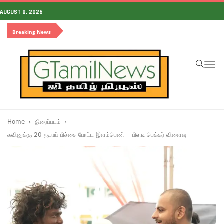
AUGUST 8, 2026
Breaking News
To
na
Home
திரைப்படம்
கவினுக்கு 20 ரூபாய் பிச்சை போட்ட இளம்பெண் – பிளடி பெக்கர் விளைவு