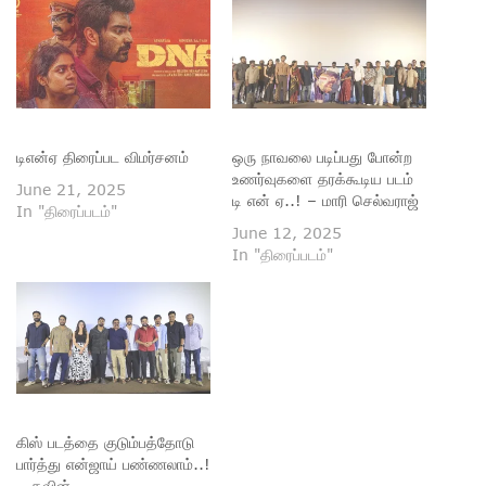
டிஎன்ஏ திரைப்பட விமர்சனம்
ஒரு நாவலை படிப்பது போன்ற
உணர்வுகளை தரக்கூடிய படம்
June 21, 2025
டி என் ஏ..! – மாரி செல்வராஜ்
In "திரைப்படம்"
June 12, 2025
In "திரைப்படம்"
கிஸ் படத்தை குடும்பத்தோடு
பார்த்து என்ஜாய் பண்ணலாம்..!
– கவின்