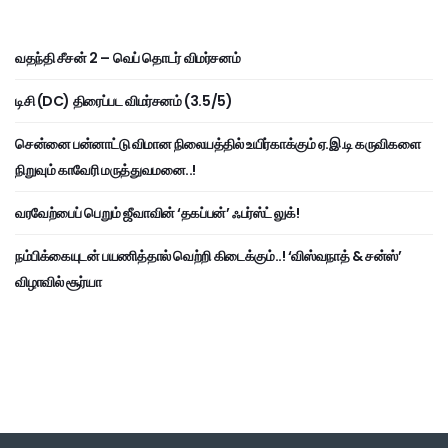
வதந்தி சீசன் 2 – வெப் தொடர் விமர்சனம்
டிசி (DC) திரைப்பட விமர்சனம் (3.5/5)
சென்னை பன்னாட்டு விமான நிலையத்தில் உயிர்காக்கும் ஏ.இ.டி கருவிகளை
நிறுவும் காவேரி மருத்துவமனை..!
வரவேற்பைப் பெறும் ஜீவாவின் ‘தகப்பன்’ ஃபர்ஸ்ட் லுக்!
நம்பிக்கையுடன் பயணித்தால் வெற்றி கிடைக்கும்..! ‘விஸ்வநாத் & சன்ஸ்’
விழாவில் சூர்யா