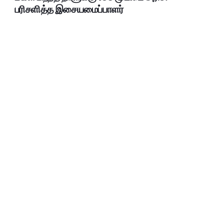
பரிசளித்த இசையமைப்பாளர்