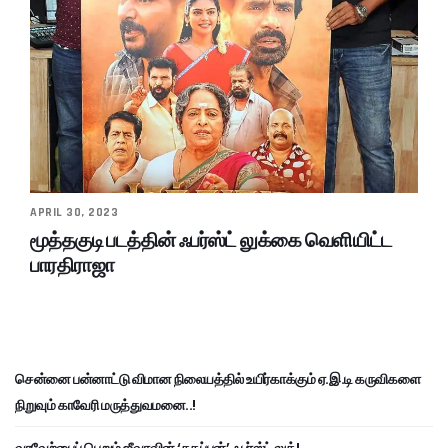
APRIL 30, 2023
மூத்தகுடி படத்தின் ஃபர்ஸ்ட் லுக்கை வெளியிட்ட
பாரதிராஜா
சென்னை பன்னாட்டு விமான நிலையத்தில் உயிர்காக்கும் ஏ.இ.டி கருவிகளை
நிறுவும் காவேரி மருத்துவமனை..!
வரவேற்பைப் பெறும் ஜீவாவின் ‘தகப்பன்’ ஃபர்ஸ்ட் லுக்!