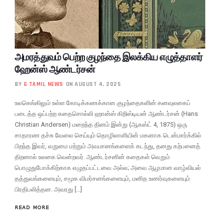
அமரத்துவம் பெற்ற குழந்தை இலக்கிய எழுத்தாளர்
ஹேன்ஸ் ஆண்டர்சன்
BY
G TAMIL NEWS
ON AUGUST 4, 2025
உலகெங்கிலும் உள்ள கோடிக்கணக்கான குழந்தைகளின் கனவுலகைப்
படைத்த ஒப்பற்ற கதைசொல்லி ஹான்ஸ் கிறிஸ்டியன் ஆண்டர்சன் (Hans
Christian Andersen) மறைந்த தினம் இன்று (ஆகஸ்ட் 4, 1875) ஒரு
சாதாரண தச்சு வேலை செய்யும் தொழிலாளியின் மகனாக டென்மார்க்கில்
பிறந்த இவர், வறுமை மற்றும் அவமானங்களைக் கடந்து, தனது கற்பனைத்
திறனால் உலகை வென்றவர். ஆண்டர்சனின் கதைகள் வெறும்
பொழுதுபோக்கிற்காக எழுதப்பட்டவை அல்ல; அவை ஆழமான வாழ்வியல்
தத்துவங்களையும், சமூக விமர்சனங்களையும், மனித உணர்வுகளையும்
பிரதிபலித்தன. அவரது […]
READ MORE