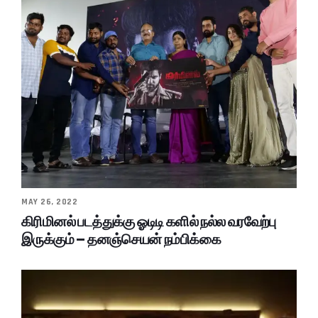
MAY 26, 2022
கிரிமினல் படத்துக்கு ஓடிடி களில் நல்ல வரவேற்பு
இருக்கும் – தனஞ்செயன் நம்பிக்கை