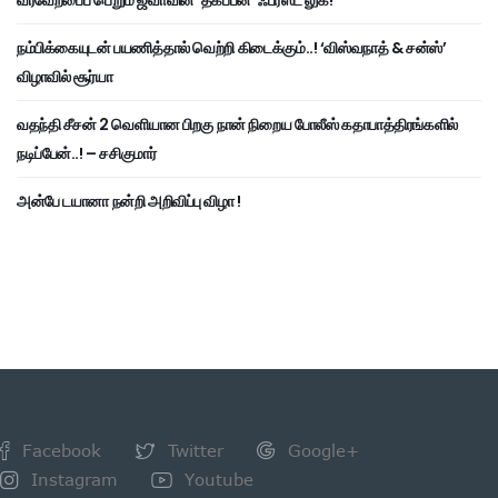
நம்பிக்கையுடன் பயணித்தால் வெற்றி கிடைக்கும்..! ‘விஸ்வநாத் & சன்ஸ்’
விழாவில் சூர்யா
வதந்தி சீசன் 2 வெளியான பிறகு நான் நிறைய போலீஸ் கதாபாத்திரங்களில்
நடிப்பேன்..! – சசிகுமார்
அன்பே டயானா நன்றி அறிவிப்பு விழா !
Facebook
Twitter
Google+
Instagram
Youtube