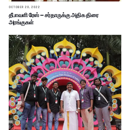
OCTOBER 20, 2022
தீபாவளி ரேஸ் – சர்தாருக்கு அதிக திரை
அரங்குகள்