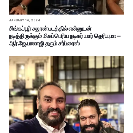
JANUARY 14, 2024
சிங்கப்பூர் சலூன் படத்தில் என்னுடன்
நடித்திருக்கும் மிகப்பெரிய நடிகர் யார் தெரியுமா –
ஆர்.ஜே.பாலாஜி தரும் சர்ப்ரைஸ்