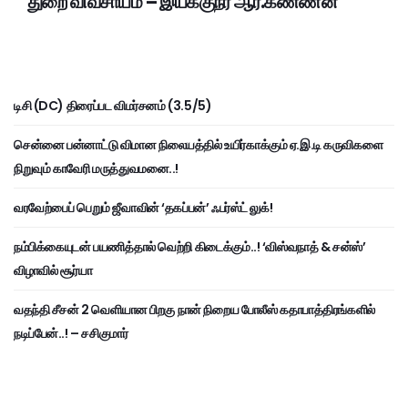
துறை விவசாயம் – இயக்குநர் ஆர்.கண்ணன்
டிசி (DC) திரைப்பட விமர்சனம் (3.5/5)
சென்னை பன்னாட்டு விமான நிலையத்தில் உயிர்காக்கும் ஏ.இ.டி கருவிகளை
நிறுவும் காவேரி மருத்துவமனை..!
வரவேற்பைப் பெறும் ஜீவாவின் ‘தகப்பன்’ ஃபர்ஸ்ட் லுக்!
நம்பிக்கையுடன் பயணித்தால் வெற்றி கிடைக்கும்..! ‘விஸ்வநாத் & சன்ஸ்’
விழாவில் சூர்யா
வதந்தி சீசன் 2 வெளியான பிறகு நான் நிறைய போலீஸ் கதாபாத்திரங்களில்
நடிப்பேன்..! – சசிகுமார்