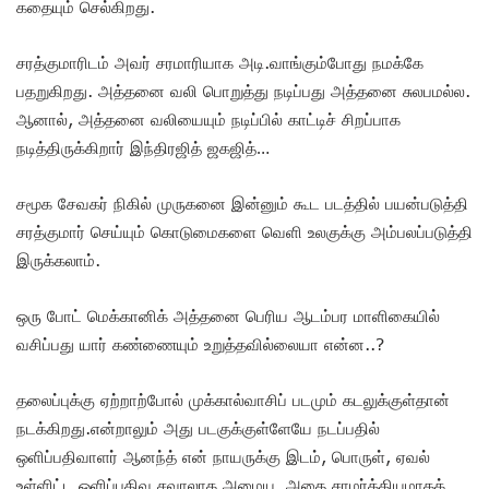
கதையும் செல்கிறது.
சரத்குமாரிடம் அவர் சரமாரியாக அடி.வாங்கும்போது நமக்கே
பதறுகிறது. அத்தனை வலி பொறுத்து நடிப்பது அத்தனை சுலபமல்ல.
ஆனால், அத்தனை வலியையும் நடிப்பில் காட்டிச் சிறப்பாக
நடித்திருக்கிறார் இந்திரஜித் ஜகஜித்…
சமூக சேவகர் நிகில் முருகனை இன்னும் கூட படத்தில் பயன்படுத்தி
சரத்குமார் செய்யும் கொடுமைகளை வெளி உலகுக்கு அம்பலப்படுத்தி
இருக்கலாம்.
ஒரு போட் மெக்கானிக் அத்தனை பெரிய ஆடம்பர மாளிகையில்
வசிப்பது யார் கண்ணையும் உறுத்தவில்லையா என்ன..?
தலைப்புக்கு ஏற்றாற்போல் முக்கால்வாசிப் படமும் கடலுக்குள்தான்
நடக்கிறது.என்றாலும் அது படகுக்குள்ளேயே நடப்பதில்
ஒளிப்பதிவாளர் ஆனந்த் என் நாயருக்கு இடம், பொருள், ஏவல்
உள்ளிட்ட ஒளிப்பதிவு சவாலாக அமைய, அதை சாமர்த்தியமாகக்