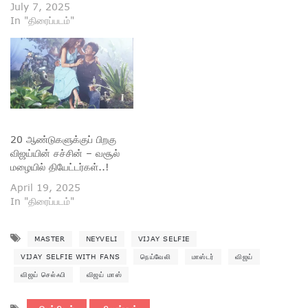
July 7, 2025
In "திரைப்படம்"
20 ஆண்டுகளுக்குப் பிறகு
விஜய்யின் சச்சின் – வசூல்
மழையில் தியேட்டர்கள்..!
April 19, 2025
In "திரைப்படம்"
MASTER
NEYVELI
VIJAY SELFIE
VIJAY SELFIE WITH FANS
நெய்வேலி
மாஸ்டர்
விஜய்
விஜய் செல்ஃபி
விஜய் மாஸ்