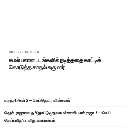
OCTOBER 13, 2020
கமல் பலான படங்களில் நடித்ததை காட்டிக்
கொடுத்த காதல் சுகுமார்
வதந்தி சீசன் 2 – வெப் தொடர் விமர்சனம்
ஹெச். ராஜாவை தமிழ்நாட்டு முதலமைச்சராகிய எஸ்.ராஜா..! – ‘செய்
செய்யாதே’ பட விழா சுவாரஸ்யம்