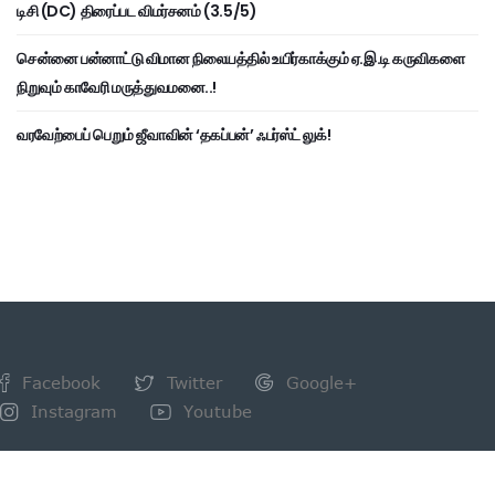
டிசி (DC) திரைப்பட விமர்சனம் (3.5/5)
சென்னை பன்னாட்டு விமான நிலையத்தில் உயிர்காக்கும் ஏ.இ.டி கருவிகளை
நிறுவும் காவேரி மருத்துவமனை..!
வரவேற்பைப் பெறும் ஜீவாவின் ‘தகப்பன்’ ஃபர்ஸ்ட் லுக்!
Facebook
Twitter
Google+
Instagram
Youtube
NEWSLETTER