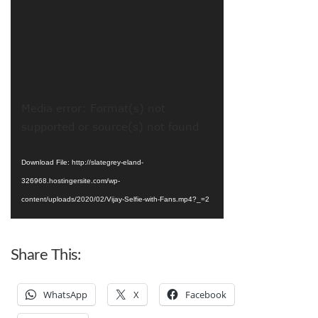
Video
Media error: Format(s) not
Player
supported or source(s) not found
Download File: http://slategrey-eland-
326968.hostingersite.com/wp-
content/uploads/2020/02/Vijay-Selfie-with-Fans.mp4?_=2
Share This:
WhatsApp
X
Facebook