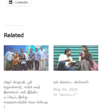
LinkedIn
Related
விஜய் சேதுபதி, பூரி
ஏஸ் திரைப்பட விமர்சனம்
ஜெகன்னாத், சார்மி கவுர்
May 24, 2025
இணையும் பான் இந்திய
In "திரைப்படம்"
படப்பிடிப்பு இன்று
ஹைதராபாத்தில் தொடங்கியது
!