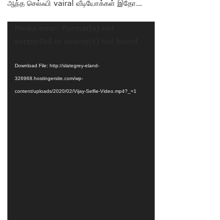
ஆந்த செல்ஃபி vairal வீடியோக்கள் இதோ…
Video
Media error: Format(s) not
Player
supported or source(s) not found
Download File: http://slategrey-eland-
326968.hostingersite.com/wp-
content/uploads/2020/02/Vijay-Selfie-Video.mp4?_=1