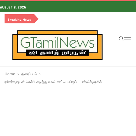
AUGUST 8, 2026
Breaking News
To
na
Home
திரைப்படம்
ரசிகர்களுடன் செல்பி எடுத்து மாஸ் காட்டிய விஜய் – எக்ஸ்க்ளூசிவ்