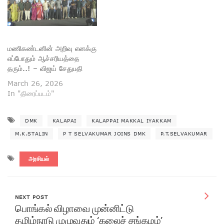
மணிகண்டனின் அறிவு எனக்கு
எப்போதும் ஆச்சரியத்தை
தரும்..! – விஜய் சேதுபதி
March 26, 2026
In "திரைப்படம்"
DMK
KALAPAI
KALAPPAI MAKKAL IYAKKAM
M.K.STALIN
P T SELVAKUMAR JOINS DMK
P.T.SELVAKUMAR
அரசியல்
NEXT POST
பொங்கல் விழாவை முன்னிட்டு
தமிழ்நாடு முழுவதும் ‘கலைச் சங்கமம்’