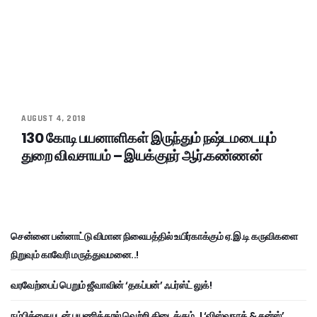
AUGUST 4, 2018
130 கோடி பயனாளிகள் இருந்தும் நஷ்டமடையும்
துறை விவசாயம் – இயக்குநர் ஆர்.கண்ணன்
சென்னை பன்னாட்டு விமான நிலையத்தில் உயிர்காக்கும் ஏ.இ.டி கருவிகளை
நிறுவும் காவேரி மருத்துவமனை..!
வரவேற்பைப் பெறும் ஜீவாவின் ‘தகப்பன்’ ஃபர்ஸ்ட் லுக்!
நம்பிக்கையுடன் பயணித்தால் வெற்றி கிடைக்கும்..! ‘விஸ்வநாத் & சன்ஸ்’