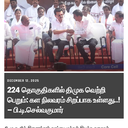
DECEMBER 12, 2025
224 தொகுதிகளில் திமுக வெற்றி
பெறும்: கள நிலவரம் சிறப்பாக உள்ளது..!
– பி.டி.செல்வகுமார்
தி.மு.க வில் இணைந்தார் கலப்பை மக்கள் இயக்க தலைவர்