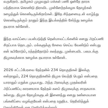
வருகிறார். தமிழகம் முழுவதும் மக்கள் பணி ஒன்றே தாரக
மந்திரமாக கொண்டு திராவிட முன்னேற்றக்கழக தோழர்கள்
உழைத்துக் கொண்டிருக்கிறார்கள். இதே சிந்தனையுடன் வாழ்ந்து
கொண்டிருக்கும் நானும் இந்த இயக்கத்தில் சேர்ந்து உழைக்க
தயராக உள்ளேன்.
இந்த வாய்ப்பை பயன்படுத்தி தென்மாவட்டங்களில் எனது அறப்பணி
சிறப்பாக தொடரும். மக்களுக்கு சேவை செய்ய வேண்டும் என்பது
என் உயிரோடும், ரத்தத்தோடும் கலந்தது. முன்பைவிட பலமடங்கு
திமுகவுக்காக உழைக்க தயாராக உள்ளேன்.
2026 சட்டப்பேரவை தேர்தலில் 234 தொகுதிகள் இலக்கு
என்றாலும், 224 தொகுதிகளில் திமுக வெற்றி பெறும் என்பதை
யாராலும் மறுக்க முடியாது. அந்த அளவுக்கு முதல்வரின்
அர்ப்பணிப்பு காரணமாக தேர்தல் களம் திமுகவுக்கு சாதகமாக
உள்ளது. திமுக தோழர்களுடன் இணைந்து எனது உண்மையான
பங்களிப்பை வழங்குவேன் என்பதை உறுதிபட தெரிவித்துக்
கொள்கிறேன் என தெரிவித்துள்ளார்.