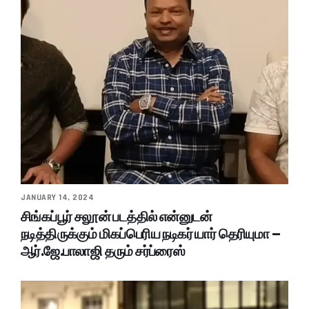
JANUARY 14, 2024
சிங்கப்பூர் சலூன் படத்தில் என்னுடன்
நடித்திருக்கும் மிகப்பெரிய நடிகர் யார் தெரியுமா –
ஆர்.ஜே.பாலாஜி தரும் சர்ப்ரைஸ்