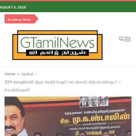
AUGUST 6, 2026
Breaking News
To
na
Home
அரசியல்
224 தொகுதிகளில் திமுக வெற்றி பெறும்: கள நிலவரம் சிறப்பாக உள்ளது..! –
பி.டி.செல்வகுமார்