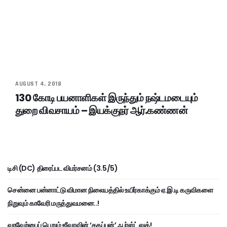
AUGUST 4, 2018
130 கோடி பயனாளிகள் இருந்தும் நஷ்டமடையும்
துறை விவசாயம் – இயக்குநர் ஆர்.கண்ணன்
டிசி (DC) திரைப்பட விமர்சனம் (3.5/5)
சென்னை பன்னாட்டு விமான நிலையத்தில் உயிர்காக்கும் ஏ.இ.டி கருவிகளை
நிறுவும் காவேரி மருத்துவமனை..!
வரவேற்பைப் பெறும் ஜீவாவின் ‘தகப்பன்’ ஃபர்ஸ்ட் லுக்!