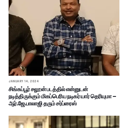
JANUARY 14, 2024
சிங்கப்பூர் சலூன் படத்தில் என்னுடன்
நடித்திருக்கும் மிகப்பெரிய நடிகர் யார் தெரியுமா –
ஆர்.ஜே.பாலாஜி தரும் சர்ப்ரைஸ்