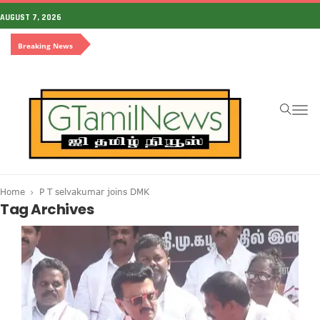
AUGUST 7, 2026
Breaking News
To
na
Home
P T selvakumar joins DMK
Tag Archives