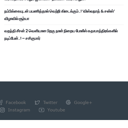
நம்பிக்கையுடன் பயணித்தால் வெற்றி கிடைக்கும்..! ‘விஸ்வநாத் & சன்ஸ்’
விழாவில் சூர்யா
வதந்தி சீசன் 2 வெளியான பிறகு நான் நிறைய போலீஸ் கதாபாத்திரங்களில்
நடிப்பேன்..! – சசிகுமார்
Facebook
Twitter
Google+
Instagram
Youtube
NEWSLETTER