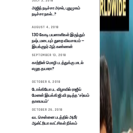
JULY 3, 2018
அஜித் நடிச்சா அசல், புதுமுகம்
நடிச்சா நகல்..?
AUGUST 4, 2018
130 கோடி பயனாளிகள் இருந்தும்
நஷ்டமடையும் துறை விவசாயம் –
இயக்குநர் ஆர்.கண்ணன்
SEPTEMBER 13, 2018
காற்றின் மொழி படத்துக்கு பாடல்
எழுத தயாரா?
OCTOBER 6, 2018
டோக்கியோ பட விழாவில் ராஜீவ்
மேனன் இயக்கி ஜி.வி நடித்த ‘சர்வம்
தாளமயம்’
OCTOBER 26, 2018
வட சென்னை படத்தில் அமீர்
ஆன்ட்ரியா காட்சிகள் நீக்கம்