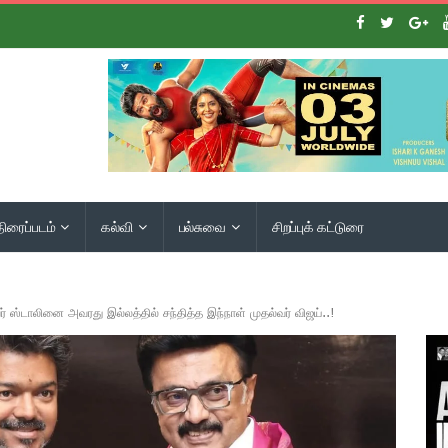
திரைப்படம்
கல்வி
பல்சுவை
சிறப்புக் கட்டுரை
் ஸ்டாலினை அவரது இல்லத்தில் சந்தித்த இந்நாள் முதல்வர் விஜய்..!