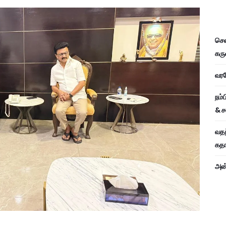
சென
கரு
வரவே
நம்
& ச
வதந
கதாப
அன்