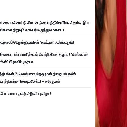
்னை பன்னாட்டு விமான நிலையத்தில் உயிர்காக்கும் ஏ.இ.டி
விகளை நிறுவும் காவேரி மருத்துவமனை..!
ற்பைப் பெறும் ஜீவாவின் ‘தகப்பன்’ ஃபர்ஸ்ட் லுக்!
பிக்கையுடன் பயணித்தால் வெற்றி கிடைக்கும்..! ‘விஸ்வநாத்
ன்ஸ்’ விழாவில் சூர்யா
்தி சீசன் 2 வெளியான பிறகு நான் நிறைய போலீஸ்
ாத்திரங்களில் நடிப்பேன்..! – சசிகுமார்
பே டயானா நன்றி அறிவிப்பு விழா !