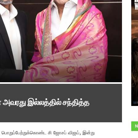
 அவரது இல்லத்தில் சந்தித்த
N
 பொறுப்பேற்றுக்கொண்ட சி ஜோசப் விஜய், இன்று