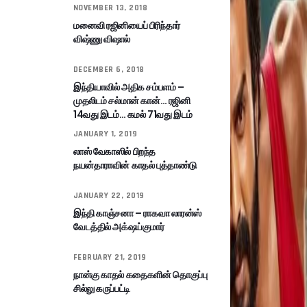
NOVEMBER 13, 2018
மனைவி ரஜினியைப் பிரிந்தார்
விஷ்ணு விஷால்
DECEMBER 6, 2018
இந்தியாவில் அதிக சம்பளம் –
முதலிடம் சல்மான் கான்… ரஜினி
14வது இடம்… கமல் 71வது இடம்
JANUARY 1, 2019
லாஸ் வேகாஸில் பிறந்த
நயன்தாராவின் காதல் புத்தாண்டு
JANUARY 22, 2019
இந்தி காஞ்சனா – ராகவா லாரன்ஸ்
வேடத்தில் அக்‌ஷய்குமார்
FEBRUARY 21, 2019
நான்கு காதல் கதைகளின் தொகுப்பு
சில்லு கருப்பட்டி