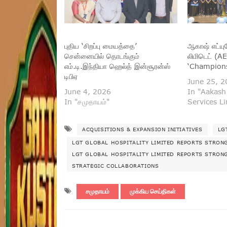
புதிய ‘சிறப்பு மையத்தை’
ஆகாஷ் எட்யு
சென்னையில் தொடங்கும்
லிமிடெட் (A
எம்.டி.இந்தியா ஹெல்த் இன்சூரன்ஸ்
‘Champions 
டிபிஏ
June 25, 2
June 4, 2026
In "Aakash
In "சமுதாயம்"
Services L
ACQUISITIONS & EXPANSION INITIATIVES
LG
LGT GLOBAL HOSPITALITY LIMITED REPORTS STRON
LGT GLOBAL HOSPITALITY LIMITED REPORTS STRO
STRATEGIC COLLABORATIONS
சமுதாயம்
முக்கிய செய்திகள்