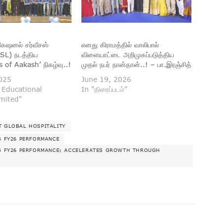
கேஷனல் சர்வீசஸ்
எனது கிராமத்தில் வாலிபால்
ESL) நடத்திய
விளையாட்டை அறிமுகப்படுத்திய
of Aakash’ நிகழ்வு..!
முதல் நபர் நான்தான்..! – பா.இரஞ்சித்
025
June 19, 2026
 Educational
In "திரைப்படம்"
imited"
T GLOBAL HOSPITALITY
G FY26 PERFORMANCE
NG FY26 PERFORMANCE; ACCELERATES GROWTH THROUGH