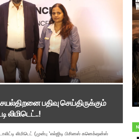
ெயல்திறனை பதிவு செய்திருக்கும்
ி லிமிடெட்..!
N
்டி லிமிடெட் (முன்பு ‘எல்ஜிடி பிசினஸ் கனெக்‌ஷன்ஸ்