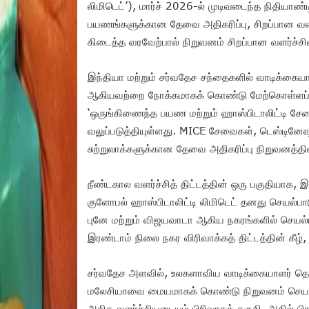
லிமிடெட்’), மார்ச் 2026-ல் முடிவடைந்த நிதியாண
பயணங்களுக்கான தேவை அதிகரிப்பு, சிறப்பான வணிக ஒ
கிடைத்த வரவேற்பால் நிறுவனம் சிறப்பான வளர்ச்சி
இந்தியா மற்றும் சர்வதேச சந்தைகளில் வாடிக்கை
ஆகியவற்றை நோக்கமாகக் கொண்டு மேற்கொள்ளப்பட்ட
‘ஒருங்கிணைந்த பயண மற்றும் ஹாஸ்பிடாலிட்டி ச
வலுப்படுத்தியுள்ளது. MICE சேவைகள், டெஸ்டினேஷ
சுற்றுலாக்களுக்கான தேவை அதிகரிப்பு நிறுவனத்தின
நீண்டகால வளர்ச்சித் திட்டத்தின் ஒரு பகுதியாக, 
குளோபல் ஹாஸ்பிடாலிட்டி லிமிடெட் தனது செயல்பாட
புனே மற்றும் விஜயவாடா ஆகிய நகரங்களில் செயல்பா
இரண்டாம் நிலை நகர விரிவாக்கத் திட்டத்தின் கீழ்
சர்வதேச அளவில், உலகளாவிய வாடிக்கையாளர் தொடர்
மலேசியாவை மையமாகக் கொண்டு நிறுவனம் செயல்பட்
அதிக வளர்ச்சியடையும் பிரிவாகக் கருதி, அதில் ப