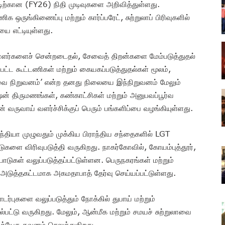
்டிற்கான (FY26) நிதி முடிவுகளை அறிவித்துள்ளது.
ருங்கிணைப்பு மற்றும் கார்ப்பரேட், சுற்றுலாப் பிரிவுகளில்
யை எட்டியுள்ளது.
யாளர்களைச் சென்றடைதல், சேவைத் திறன்களை மேம்படுத்துதல்
 கூட்டணிகள் மற்றும் கையகப்படுத்துதல்கள் மூலம்,
ேவை நிறுவனம்’ என்ற தனது நிலையை இந்நிறுவனம் மேலும்
ன் திருமணங்கள், கண்காட்சிகள் மற்றும் அனுபவப்பூர்வ
் வருவாய் வளர்ச்சிக்குப் பெரும் பங்களிப்பை வழங்கியுள்ளது.
இந்தியா முழுவதும் முக்கிய பிராந்திய சந்தைகளில் LGT
ுகளை விரிவுபடுத்தி வருகிறது. நாகர்கோவில், கோயம்புத்தூர்,
டுகள் வலுப்படுத்தப்பட்டுள்ளன. பெருநகரங்கள் மற்றும்
, அடுத்தகட்டமாக அகமதாபாத் தேர்வு செய்யப்பட்டுள்ளது.
புகளை வலுப்படுத்தும் நோக்கில் துபாய் மற்றும்
டு வருகிறது. மேலும், ஆன்மீக மற்றும் சமயச் சுற்றுலாவை
ிரத்யேக கவனம் செலுத்துகிறது.