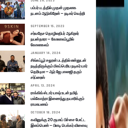
JUNE 26, 2023
பம்பர் படத்தில் முதன் முதலாக
நடனம் ஆடுகிறேன் – நடிகர் வெற்றி
SEPTEMBER 15, 2023
சர்வதேச தொழிலதிபர் ஆகிறார்
நயன்தாரா – கோலாலம்பூரில்
கோலாகலம்
JANUARY 14, 2024
சிங்கப்பூர் சலூன் படத்தில் என்னுடன்
நடித்திருக்கும் மிகப்பெரிய நடிகர் யார்
தெரியுமா – ஆர்.ஜே.பாலாஜி தரும்
சர்ப்ரைஸ்
APRIL 13, 2024
ராக்கிங் ஸ்டார் யாஷ் உடன் நமித்
மல்கோத்ரா இணைந்து தயாரிக்கும்
ராமாயணம்
OCTOBER 18, 2024
கவினுக்கு 20 ரூபாய் பிச்சை போட்ட
இளம்பெண் – பிளடி பெக்கர் விளைவு