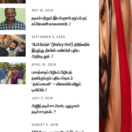
MAY 10, 2025
நடிகர் மற்றும் இயக்குனர் சூப்பர் குட்
சுப்பிரமணி காலமானார்..!
SEPTEMBER 6, 2025
‘பேபி கேர்ள்’ (Baby Girl) திரில்லரில்
இருந்து, நிவின் பாலியின் புதிய
அதிரடி லுக்..!
APRIL 15, 2026
பாசத்தைப் பிழியப் பிழியத்
தரவிருக்கும் புதிய தொடர்
‘தாய்மாமன்’ – விரைவில் விஜய்
டிவியில்..!
JULY 3, 2018
அஜித் நடிச்சா அசல், புதுமுகம்
நடிச்சா நகல்..?
AUGUST 4, 2018