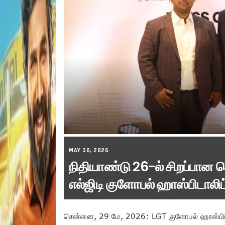
MAY 30, 2026
நிதியாண்டு 26-ல் சிறப்பான ச
எல்ஜிடி குளோபல் ஹாஸ்பிடாலிட்ட
சென்னை, 29 மே, 2026: LGT குளோபல் ஹாஸ்பிடாலிட