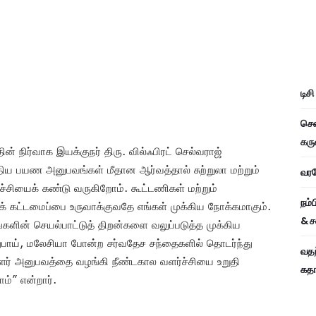
டிச
சென
கரு
ன் நிர்வாக இயக்குநர் திரு. வில்ஃபிரட் செல்வராஜ்
திய பயண அனுபவங்கள் மீதான ஆர்வத்தால் சுற்றுலா மற்றும்
வரவே
ர்ச்சியைக் கண்டு வருகிறோம். கூட்டணிகள் மற்றும்
நம்
் கட்டமைப்பை உருவாக்குவதே எங்கள் முக்கிய நோக்கமாகும்.
& ச
்களின் செயல்பாட்டுத் திறன்களை வலுப்படுத்த முக்கிய
துபாய், மலேசியா போன்ற சர்வதேச சந்தைகளில் தொடர்ந்து
வதந
ாளர் அனுபவத்தை வழங்கி நீண்டகால வளர்ச்சியை உறுதி
கதாப
ம்” என்றார்.