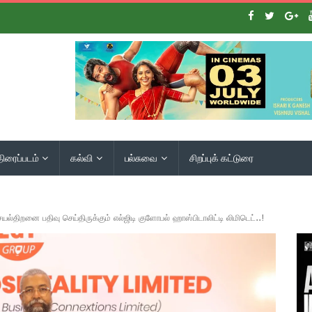
திரைப்படம்
கல்வி
பல்சுவை
சிறப்புக் கட்டுரை
யல்திறனை பதிவு செய்திருக்கும் எல்ஜிடி குளோபல் ஹாஸ்பிடாலிட்டி லிமிடெட்..!