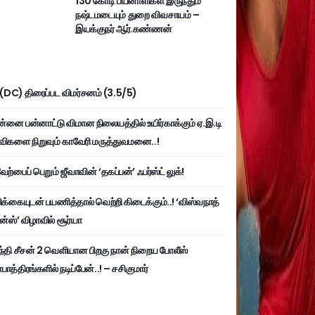
130 கோடி பயனாளிகள் இருந்தும்
நஷ்டமடையும் துறை விவசாயம் –
இயக்குநர் ஆர்.கண்ணன்
ி (DC) திரைப்பட விமர்சனம் (3.5/5)
்னை பன்னாட்டு விமான நிலையத்தில் உயிர்காக்கும் ஏ.இ.டி
விகளை நிறுவும் காவேரி மருத்துவமனை..!
ற்பைப் பெறும் ஜீவாவின் ‘தகப்பன்’ ஃபர்ஸ்ட் லுக்!
பிக்கையுடன் பயணித்தால் வெற்றி கிடைக்கும்..! ‘விஸ்வநாத்
ன்ஸ்’ விழாவில் சூர்யா
்தி சீசன் 2 வெளியான பிறகு நான் நிறைய போலீஸ்
ாத்திரங்களில் நடிப்பேன்..! – சசிகுமார்