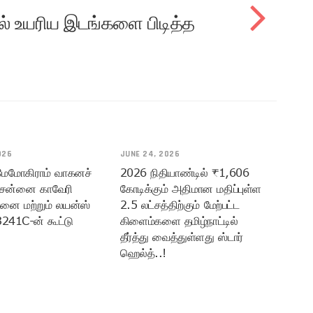
் உயரிய இடங்களை பிடித்த
026
JUNE 24, 2026
 மேமோகிராம் வாகனச்
2026 நிதியாண்டில் ₹1,606
ென்னை காவேரி
கோடிக்கும் அதிமான மதிப்புள்ள
மனை மற்றும் லயன்ஸ்
2.5 லட்சத்திற்கும் மேற்பட்ட
3241C-ன் கூட்டு
கிளைம்களை தமிழ்நாட்டில்
தீர்த்து வைத்துள்ளது ஸ்டார்
ஹெல்த்..!