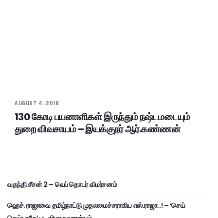
AUGUST 4, 2018
130 கோடி பயனாளிகள் இருந்தும் நஷ்டமடையும்
துறை விவசாயம் – இயக்குநர் ஆர்.கண்ணன்
வதந்தி சீசன் 2 – வெப் தொடர் விமர்சனம்
ஹெச். ராஜாவை தமிழ்நாட்டு முதலமைச்சராகிய எஸ்.ராஜா..! – ‘செய்
செய்யாதே’ பட விழா சுவாரஸ்யம்