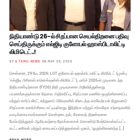
நிதியாண்டு 26-ல் சிறப்பான செயல்திறனை பதிவு
செய்திருக்கும் எல்ஜிடி குளோபல் ஹாஸ்பிடாலிட்டி
லிமிடெட்..!
BY
G TAMIL NEWS
ON MAY 30, 2026
சென்னை, 29 மே, 2026: LGT குளோபல் ஹாஸ்பிடாலிட்டி லிமிடெட் (முன்பு
‘எல்ஜிடி பிசினஸ் கனெக்‌ஷன்ஸ் லிமிடெட்’), மார்ச் 2026-ல் முடிவடைந்த
நிதியாண்டிற்கான (FY26) நிதி முடிவுகளை அறிவித்துள்ளது.
பயணங்களுக்கான தேவை அதிகரிப்பு, சிறப்பான வணிக ஒருங்கிணைப்பு
மற்றும் கார்ப்பரேட், சுற்றுலாப் பிரிவுகளில் கிடைத்த வரவேற்பால் நிறுவனம்
சிறப்பான வளர்ச்சியை எட்டியுள்ளது. இந்தியா மற்றும் சர்வதேச சந்தைகளில்
வாடிக்கையாளர்களைச் சென்றடைதல், சேவைத் திறன்களை
மேம்படுத்துதல் ஆகியவற்றை நோக்கமாகக் கொண்டு மேற்கொள்ளப்பட்ட
கூட்டணிகள் மற்றும் கையகப்படுத்துதல்கள் மூலம், ‘ஒருங்கிணைந்த […]
READ MORE