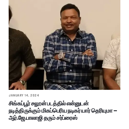
JANUARY 14, 2024
சிங்கப்பூர் சலூன் படத்தில் என்னுடன்
நடித்திருக்கும் மிகப்பெரிய நடிகர் யார் தெரியுமா –
ஆர்.ஜே.பாலாஜி தரும் சர்ப்ரைஸ்