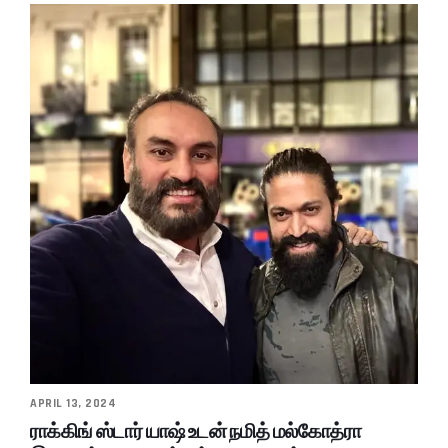
APRIL 13, 2024
ராக்கிங் ஸ்டார் யாஷ் உடன் நமித் மல்கோத்ரா