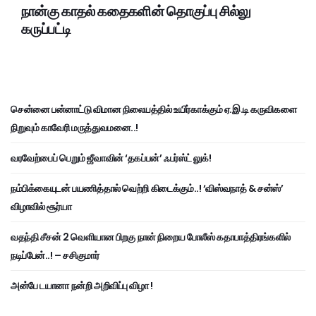
நான்கு காதல் கதைகளின் தொகுப்பு சில்லு
கருப்பட்டி
சென்னை பன்னாட்டு விமான நிலையத்தில் உயிர்காக்கும் ஏ.இ.டி கருவிகளை
நிறுவும் காவேரி மருத்துவமனை..!
வரவேற்பைப் பெறும் ஜீவாவின் ‘தகப்பன்’ ஃபர்ஸ்ட் லுக்!
நம்பிக்கையுடன் பயணித்தால் வெற்றி கிடைக்கும்..! ‘விஸ்வநாத் & சன்ஸ்’
விழாவில் சூர்யா
வதந்தி சீசன் 2 வெளியான பிறகு நான் நிறைய போலீஸ் கதாபாத்திரங்களில்
நடிப்பேன்..! – சசிகுமார்
அன்பே டயானா நன்றி அறிவிப்பு விழா !