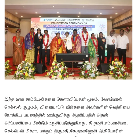
இந்த உலக சாம்பியன்களை கௌரவிப்பதன் மூலம். வேலம்மாள்
நெக்ஸஸ் குழுமம், விளையாட்டு வீரர்களை அவர்களின் வெற்றியை
நோக்கிய பயணத்தில் ஊக்குவித்து ஆதரிப்பதில் அதன்
அர்ப்பணிப்பை மீண்டும் உறுதிப்படுத்துகிறது. திருமதி.எம்.காசிமா,
செல்வி.வி.மித்ரா, மற்றும் திருமதி.கே.நாகஜோதி ஆகியோரின்