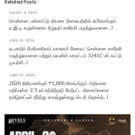
Related Posts
AUGUST 5, 2026
சென்னை பன்னாட்டு விமான நிலையத்தில் உயிர்காக்கும்
ஏ.இ.டி கருவிகளை நிறுவும் காவேரி மருத்துவமனை..!
JUNE 25, 2026
நடமாடும் மேமோகிராம் வாகனச் சேவை: சென்னை காவேரி
மருத்துவமனை மற்றும் லயன்ஸ் மாவட்டம் 3241C-ன் கூட்டு
முயற்சி..!
JUNE 24, 2026
2026 நிதியாண்டில் ₹1,606 கோடிக்கும் அதிமான
மதிப்புள்ள 2.5 லட்சத்திற்கும் மேற்பட்ட கிளைம்களை
தமிழ்நாட்டில் தீர்த்து வைத்துள்ளது ஸ்டார் ஹெல்த்..!