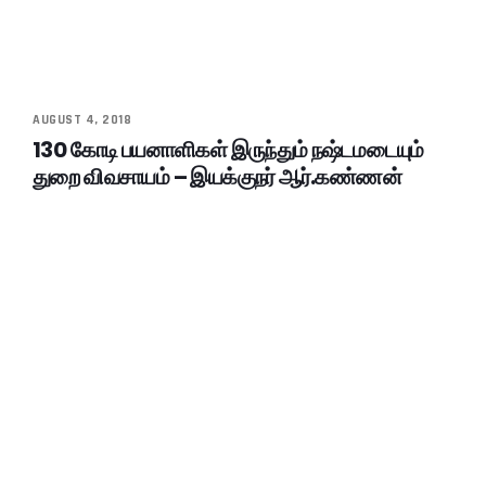
AUGUST 4, 2018
130 கோடி பயனாளிகள் இருந்தும் நஷ்டமடையும்
துறை விவசாயம் – இயக்குநர் ஆர்.கண்ணன்