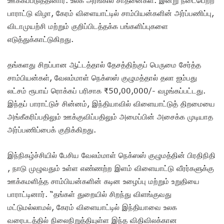
ஊக்கப்படுத்தினார். உலக அரங்கில் சாதனைகள். இன்று நடைபெற்ற
பாராட்டு விழா, கேரம் விளையாட்டில் சாம்பியன்களின் அர்ப்பணிப்பு,
விடாமுயற்சி மற்றும் குறிப்பிடத்தக்க பங்களிப்புகளை
எடுத்துக்காட்டுகிறது.
தங்களது சிறப்பான ஆட்டத்தால் தேசத்திற்குப் பெருமை சேர்த்த
சாம்பியன்கள், வேலம்மாள் நெக்ஸஸ் குழுமத்தால் தலா ஐம்பது
லட்சம் ரூபாய் ரொக்கப் பரிசாக ₹50,00,000/- வழங்கப்பட்டது.
இந்தப் பாராட்டுச் சின்னம், இந்தியாவில் விளையாட்டுத் திறமையை
அங்கீகரிப்பதிலும் ஊக்குவிப்பதிலும் அமைப்பின் அசைக்க முடியாத
அர்ப்பணிப்பைக் குறிக்கிறது.
இந்நிகழ்ச்சியில் பேசிய வேலம்மாள் நெக்ஸஸ் குழுமத்தின் பிரதிநிதி
, நாடு முழுவதும் உள்ள எண்ணற்ற இளம் விளையாட்டு வீரர்களுக்கு
ஊக்கமளித்த சாம்பியன்களின் கடின உழைப்பு மற்றும் உறுதியை
பாராட்டினார். “தங்கள் துறையில் சிறந்து விளங்குவது
மட்டுமல்லாமல், கேரம் விளையாட்டில் இந்தியாவை உலக
வரைபடத்தில் நிலைநிறுத்தியுள்ள இந்த விதிவிலக்கான