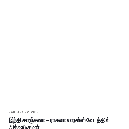
JANUARY 22, 2019
இந்தி காஞ்சனா – ராகவா லாரன்ஸ் வேடத்தில்
அக்‌ஷய்குமார்