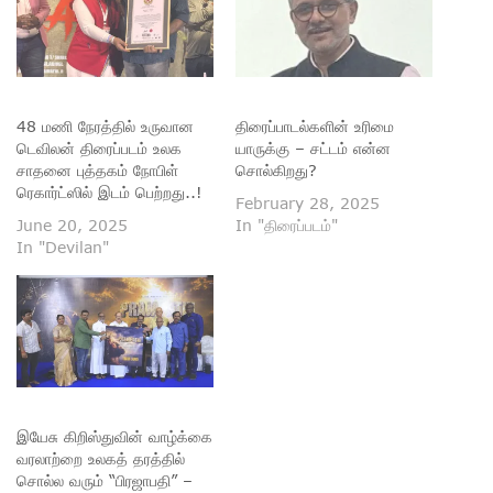
48 மணி நேரத்தில் உருவான
திரைப்பாடல்களின் உரிமை
டெவிலன் திரைப்படம் உலக
யாருக்கு – சட்டம் என்ன
சாதனை புத்தகம் நோபிள்
சொல்கிறது?
ரெகார்ட்ஸில் இடம் பெற்றது..!
February 28, 2025
June 20, 2025
In "திரைப்படம்"
In "Devilan"
இயேசு கிறிஸ்துவின் வாழ்க்கை
வரலாற்றை உலகத் தரத்தில்
சொல்ல வரும் “பிரஜாபதி” –