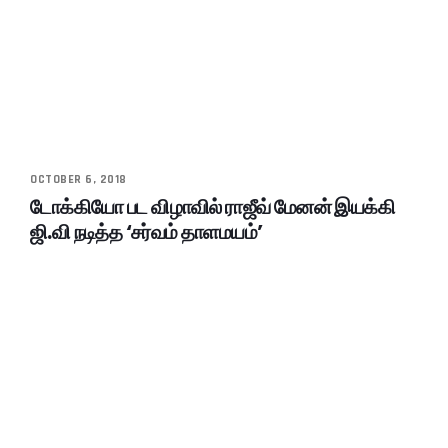
OCTOBER 6, 2018
டோக்கியோ பட விழாவில் ராஜீவ் மேனன் இயக்கி
ஜி.வி நடித்த ‘சர்வம் தாளமயம்’