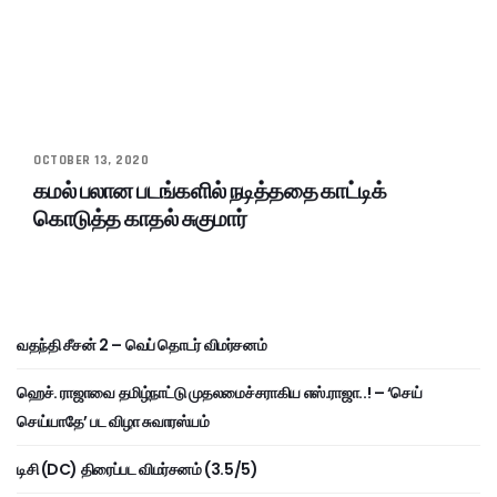
OCTOBER 13, 2020
கமல் பலான படங்களில் நடித்ததை காட்டிக்
கொடுத்த காதல் சுகுமார்
வதந்தி சீசன் 2 – வெப் தொடர் விமர்சனம்
ஹெச். ராஜாவை தமிழ்நாட்டு முதலமைச்சராகிய எஸ்.ராஜா..! – ‘செய்
செய்யாதே’ பட விழா சுவாரஸ்யம்
டிசி (DC) திரைப்பட விமர்சனம் (3.5/5)