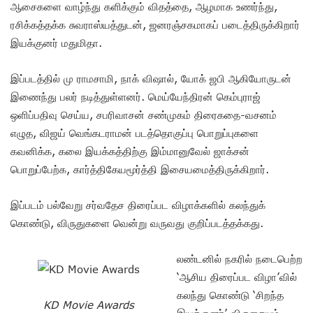
ஆசைகளை வாழ்ந்து களிக்கும் விதத்தை, ஆழமாக உணர்ந்து,
ரசிக்கத்தக்க சுவராஸ்யத்துடன், ஜனரஞ்சகமாகப் படைத்திருக்கிறார்
இயக்குனர் மதுமிதா.
இப்படத்தில் மு ராமசாமி, நாக் விஷால், யோக் ஜபி ஆகியோருடன்
இணைந்து பலர் நடித்துள்ளனர். மெய்யேந்திரன் கெம்புராஜ்
ஒளிப்பதிவு செய்ய, சபரிவாசன் சண்முகம் திரைகதை-வசனம்
எழுத, விஜய் வெங்கடராமன் படத்தொகுப்பு பொறுப்புகளை
கவனிக்க, கலை இயக்கத்திற்கு இம்மானுவேல் ஜாக்சன்
பொறுப்பேற்க, கார்த்திகேயமூர்த்தி இசையமைத்திருக்கிறார்.
இப்படம் பல்வேறு சர்வதேச திரைப்பட விழாக்களில் கலந்துக்
கொண்டு, விருதுகளை வென்று வருவது குறிப்படத்தக்கது.
லண்டனில் நகரில் நடைபெற்ற
‘ஆசிய திரைப்பட விழா’வில்
கலந்து கொண்டு ‘சிறந்த
KD Movie Awards
இயக்குனர்’ விருதையும்,