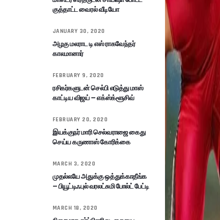
குத்தாட்ட வைரல் வீடியோ
JANUARY 30, 2020
அழகு மலராட டி எஸ் ராகவேந்தர்
காலமானார்
FEBRUARY 9, 2020
ரசிகர்களுடன் செல்பி எடுத்து மாஸ்
காட்டிய விஜய் – எக்ஸ்க்ளூசிவ்
FEBRUARY 20, 2020
இயக்குநர் மாரி செல்வராஜை கைது
செய்ய கருணாஸ் கோரிக்கை
MARCH 3, 2020
முதல்லயே அதுக்கு ஒத்துக்காதீங்க
– பியூட்டிஃபுல் வரலட்சுமி போல்ட் பேட்டி
MARCH 18, 2020