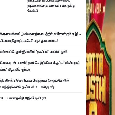
நிறைமாத கர்ப்பிணி நடிகையை
நடிக்க வைத்த கணவர் நடிகருக்கு
கேள்வி
்னை பன்னாட்டு விமான நிலையத்தில் உயிர்காக்கும் ஏ.இ.டி
விகளை நிறுவும் காவேரி மருத்துவமனை..!
ற்பைப் பெறும் ஜீவாவின் ‘தகப்பன்’ ஃபர்ஸ்ட் லுக்!
பிக்கையுடன் பயணித்தால் வெற்றி கிடைக்கும்..! ‘விஸ்வநாத்
ன்ஸ்’ விழாவில் சூர்யா
்தி சீசன் 2 வெளியான பிறகு நான் நிறைய போலீஸ்
ாத்திரங்களில் நடிப்பேன்..! – சசிகுமார்
பே டயானா நன்றி அறிவிப்பு விழா !