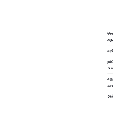
சென
கரு
வரவே
நம்
& ச
வதந
கதாப
அன்