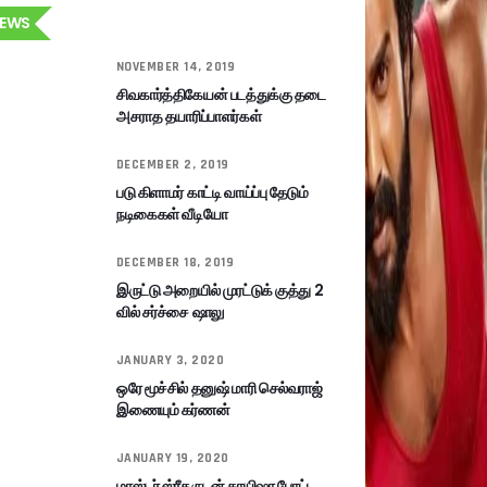
EWS
NOVEMBER 14, 2019
சிவகார்த்திகேயன் படத்துக்கு தடை
அசராத தயாரிப்பாளர்கள்
DECEMBER 2, 2019
படு கிளாமர் காட்டி வாய்ப்பு தேடும்
நடிகைகள் வீடியோ
DECEMBER 18, 2019
இருட்டு அறையில் முரட்டுக் குத்து 2
வில் சர்ச்சை ஷாலு
JANUARY 3, 2020
ஒரே மூச்சில் தனுஷ் மாரி செல்வராஜ்
இணையும் கர்ணன்
JANUARY 19, 2020
மாஸ்டர் ஸ்ரீதருடன் சாயிஷா போட்ட