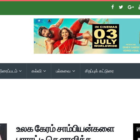
திரைப்படம்
கல்வி
பல்சுவை
சிறப்புக் கட்டுரை
உலக கேரம் சாம்பியன்களை
பாராட்டி கௌரவித்த