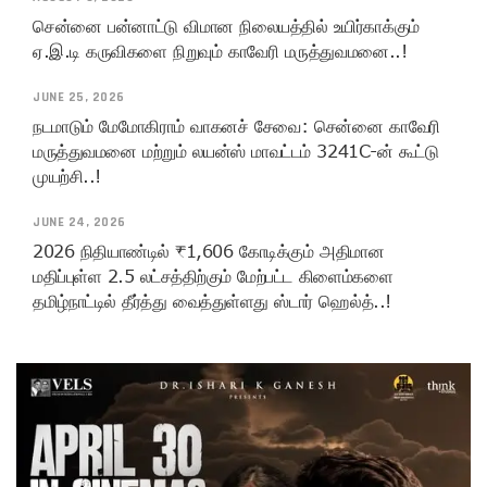
சென்னை பன்னாட்டு விமான நிலையத்தில் உயிர்காக்கும்
ஏ.இ.டி கருவிகளை நிறுவும் காவேரி மருத்துவமனை..!
JUNE 25, 2026
நடமாடும் மேமோகிராம் வாகனச் சேவை: சென்னை காவேரி
மருத்துவமனை மற்றும் லயன்ஸ் மாவட்டம் 3241C-ன் கூட்டு
முயற்சி..!
JUNE 24, 2026
2026 நிதியாண்டில் ₹1,606 கோடிக்கும் அதிமான
மதிப்புள்ள 2.5 லட்சத்திற்கும் மேற்பட்ட கிளைம்களை
தமிழ்நாட்டில் தீர்த்து வைத்துள்ளது ஸ்டார் ஹெல்த்..!