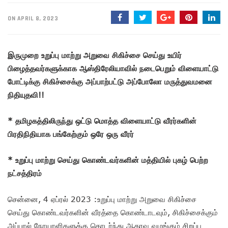
ON APRIL 8, 2023
இருமுறை
உறுப்பு
மாற்று
அறுவை
சிகிச்சை
செய்து
உயிர்
பிழைத்தவர்களுக்காக
ஆஸ்திரேலியாவில்
நடைபெறும்
விளையாட்டு
போட்டிக்கு
சிகிச்சைக்கு
அப்பாற்பட்டு
அப்போலோ
மருத்துவமனை
நிதியுதவி
!!
*
தமிழகத்திலிருந்து
ஒட்டு
மொத்த
விளையாட்டு
வீரர்களின்
பிரதிநிதியாக
பங்கேற்கும்
ஒரே
ஒரு
வீரர்
*
உறுப்பு
மாற்று
செய்து
கொண்டவர்களின்
மத்தியில்
புகழ்
பெற்ற
நட்சத்திரம்
சென்னை, 4 ஏப்ரல் 2023 :உறுப்பு மாற்று அறுவை சிகிச்சை
செய்து கொண்டவர்களின் வீரத்தை கொண்டாடவும், சிகிச்சைக்கும்
அப்பால் நோயாளிகளுக்கு தொடர்ந்து ஆதரவு வழங்கும் சிறப்பு