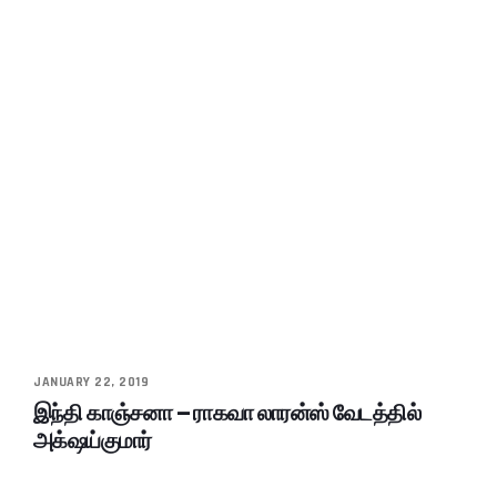
JANUARY 22, 2019
இந்தி காஞ்சனா – ராகவா லாரன்ஸ் வேடத்தில்
அக்‌ஷய்குமார்