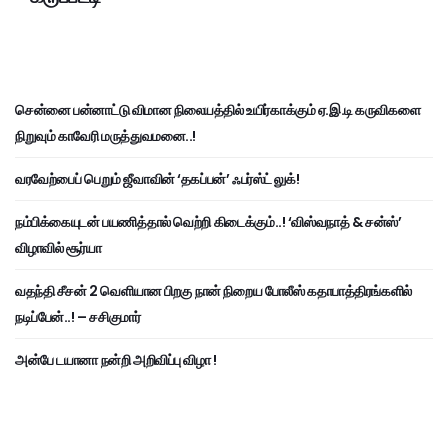
சென்னை பன்னாட்டு விமான நிலையத்தில் உயிர்காக்கும் ஏ.இ.டி கருவிகளை
நிறுவும் காவேரி மருத்துவமனை..!
வரவேற்பைப் பெறும் ஜீவாவின் ‘தகப்பன்’ ஃபர்ஸ்ட் லுக்!
நம்பிக்கையுடன் பயணித்தால் வெற்றி கிடைக்கும்..! ‘விஸ்வநாத் & சன்ஸ்’
விழாவில் சூர்யா
வதந்தி சீசன் 2 வெளியான பிறகு நான் நிறைய போலீஸ் கதாபாத்திரங்களில்
நடிப்பேன்..! – சசிகுமார்
அன்பே டயானா நன்றி அறிவிப்பு விழா !