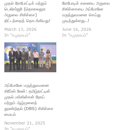
முதல் ரோபோட்டிக் மற்றும்
ரோபோடிக் கணைய அறுவை
டெலிசர்ஜரி (தொலைதூர
சிகிச்சையை அப்போலோ
அறுவை சிகிச்சை)
மருத்துவமனை செய்து
திட்டத்தைத் தொடங்கியது!
முடித்துள்ளது..!
March 13, 2026
June 16, 2026
In "சமுதாயம்"
In "சமுதாயம்"
அப்போலோ மருத்துவமனை
கிரீம்ஸ் லேன்: தமிழ்நாட்டின்
முதல் பார்கின்சன் நோய்
மற்றும் ஆழ்மூளைத்
தூண்டுதல் (DBS) சிகிச்சை
மையம்
November 21, 2025
In "சமுதாயம்"