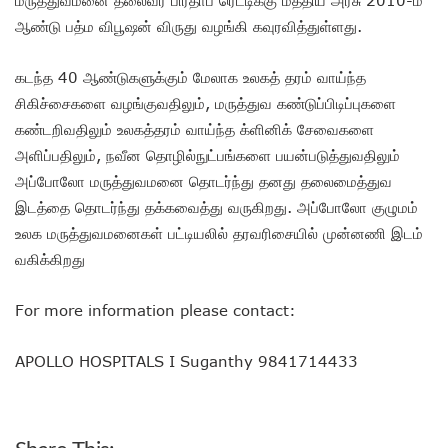
மருத்துவமனை தலைவர் பிரதாப் ரெட்டிக்கு மத்திய அரசு 2010-ம்
ஆண்டு பத்ம விபூஷன் விருது வழங்கி கவுரவித்துள்ளது.
கடந்த 40 ஆண்டுகளுக்கும் மேலாக உலகத் தரம் வாய்ந்த
சிகிச்சைகளை வழங்குவதிலும், மருத்துவ கண்டுப்பிடிப்புகளை
கண்டறிவதிலும் உலகத்தரம் வாய்ந்த க்ளினிக் சேவைகளை
அளிப்பதிலும், நவீன தொழில்நுட்பங்களை பயன்படுத்துவதிலும்
அப்போலோ மருத்துவமனை தொடர்ந்து தனது தலைமைத்துவ
இடத்தை தொடர்ந்து தக்கவைத்து வருகிறது. அப்போலோ குழுமம்
உலக மருத்துவமனைகள் பட்டியலில் தரவரிசையில் முன்னணி இடம்
வகிக்கிறது
For more information please contact:
APOLLO HOSPITALS I Suganthy 9841714433