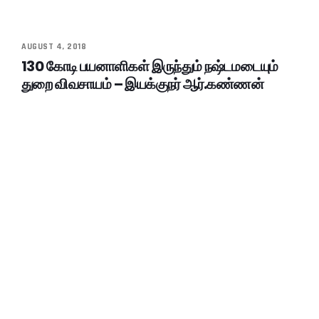
AUGUST 4, 2018
130 கோடி பயனாளிகள் இருந்தும் நஷ்டமடையும்
துறை விவசாயம் – இயக்குநர் ஆர்.கண்ணன்