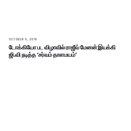
OCTOBER 6, 2018
டோக்கியோ பட விழாவில் ராஜீவ் மேனன் இயக்கி
ஜி.வி நடித்த ‘சர்வம் தாளமயம்’