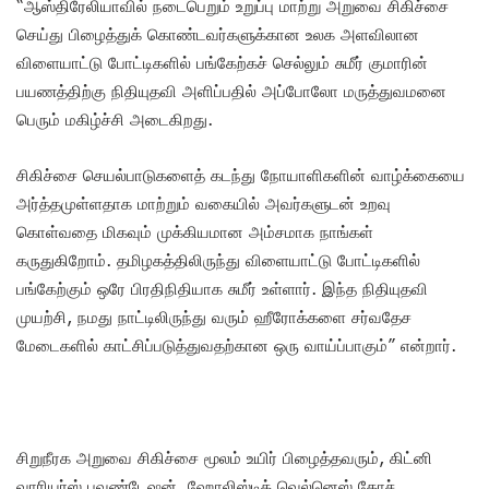
“ஆஸ்திரேலியாவில் நடைபெறும் உறுப்பு மாற்று அறுவை சிகிச்சை
செய்து பிழைத்துக் கொண்டவர்களுக்கான உலக அளவிலான
விளையாட்டு போட்டிகளில் பங்கேற்கச் செல்லும் சுமீர் குமாரின்
பயணத்திற்கு நிதியுதவி அளிப்பதில் அப்போலோ மருத்துவமனை
பெரும் மகிழ்ச்சி அடைகிறது.
சிகிச்சை செயல்பாடுகளைத் கடந்து நோயாளிகளின் வாழ்க்கையை
அர்த்தமுள்ளதாக மாற்றும் வகையில் அவர்களுடன் உறவு
கொள்வதை மிகவும் முக்கியமான அம்சமாக நாங்கள்
கருதுகிறோம். தமிழகத்திலிருந்து விளையாட்டு போட்டிகளில்
பங்கேற்கும் ஒரே பிரதிநிதியாக சுமீர் உள்ளார். இந்த நிதியுதவி
முயற்சி, நமது நாட்டிலிருந்து வரும் ஹீரோக்களை சர்வதேச
மேடைகளில் காட்சிப்படுத்துவதற்கான ஒரு வாய்ப்பாகும்” என்றார்.
சிறுநீரக அறுவை சிகிச்சை மூலம் உயிர் பிழைத்தவரும், கிட்னி
வாரியர்ஸ் பவுண்டேஷன், ஹோலிஸ்டிக் வெல்னெஸ் கோச்