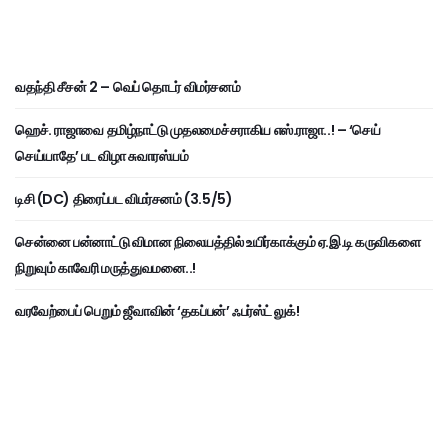
வதந்தி சீசன் 2 – வெப் தொடர் விமர்சனம்
ஹெச். ராஜாவை தமிழ்நாட்டு முதலமைச்சராகிய எஸ்.ராஜா..! – ‘செய்
செய்யாதே’ பட விழா சுவாரஸ்யம்
டிசி (DC) திரைப்பட விமர்சனம் (3.5/5)
சென்னை பன்னாட்டு விமான நிலையத்தில் உயிர்காக்கும் ஏ.இ.டி கருவிகளை
நிறுவும் காவேரி மருத்துவமனை..!
வரவேற்பைப் பெறும் ஜீவாவின் ‘தகப்பன்’ ஃபர்ஸ்ட் லுக்!