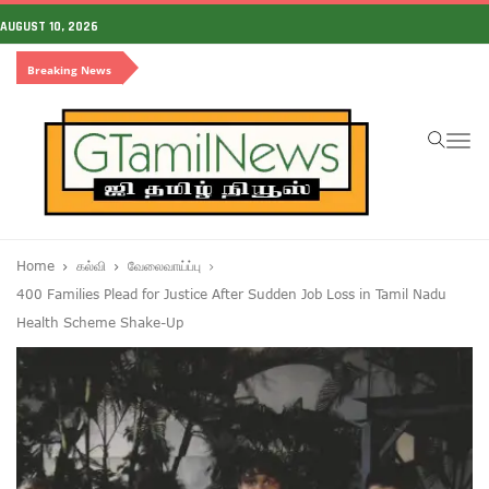
AUGUST 10, 2026
Breaking News
To
na
Home
கல்வி
வேலைவாய்ப்பு
400 Families Plead for Justice After Sudden Job Loss in Tamil Nadu
Health Scheme Shake-Up