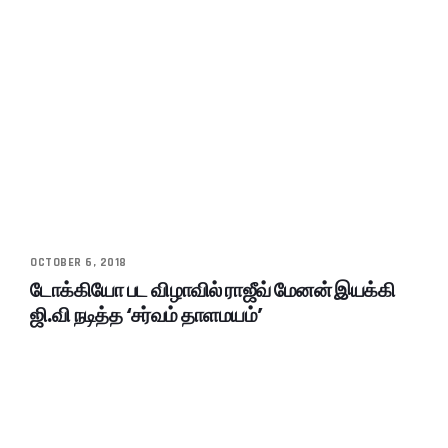
OCTOBER 6, 2018
டோக்கியோ பட விழாவில் ராஜீவ் மேனன் இயக்கி
ஜி.வி நடித்த ‘சர்வம் தாளமயம்’