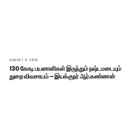
AUGUST 4, 2018
130 கோடி பயனாளிகள் இருந்தும் நஷ்டமடையும்
துறை விவசாயம் – இயக்குநர் ஆர்.கண்ணன்