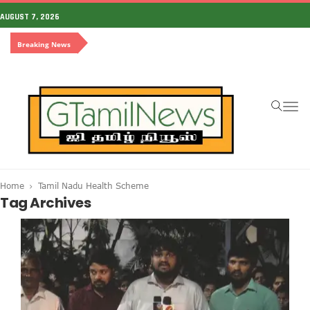
AUGUST 7, 2026
Breaking News
To
na
Home
Tamil Nadu Health Scheme
Tag Archives