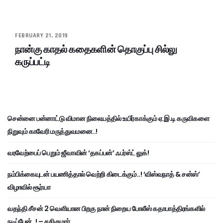
FEBRUARY 21, 2019
நான்கு காதல் கதைகளின் தொகுப்பு சில்லு
கருப்பட்டி
சென்னை பன்னாட்டு விமான நிலையத்தில் உயிர்காக்கும் ஏ.இ.டி கருவிகளை
நிறுவும் காவேரி மருத்துவமனை..!
வரவேற்பைப் பெறும் ஜீவாவின் ‘தகப்பன்’ ஃபர்ஸ்ட் லுக்!
நம்பிக்கையுடன் பயணித்தால் வெற்றி கிடைக்கும்..! ‘விஸ்வநாத் & சன்ஸ்’
விழாவில் சூர்யா
வதந்தி சீசன் 2 வெளியான பிறகு நான் நிறைய போலீஸ் கதாபாத்திரங்களில்
நடிப்பேன்..! – சசிகுமார்