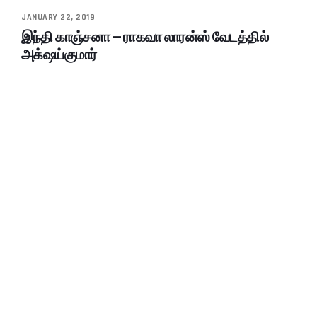
JANUARY 22, 2019
இந்தி காஞ்சனா – ராகவா லாரன்ஸ் வேடத்தில்
அக்‌ஷய்குமார்