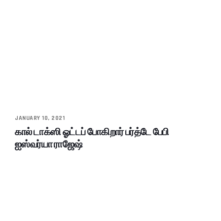
JANUARY 10, 2021
கால் டாக்ஸி ஓட்டப் போகிறார் பர்த்டே பேபி
ஐஸ்வர்யா ராஜேஷ்