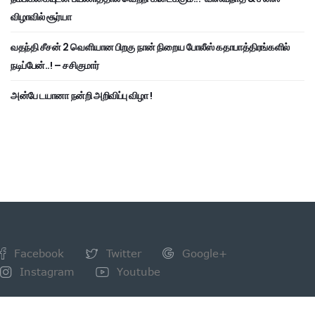
விழாவில் சூர்யா
வதந்தி சீசன் 2 வெளியான பிறகு நான் நிறைய போலீஸ் கதாபாத்திரங்களில்
நடிப்பேன்..! – சசிகுமார்
அன்பே டயானா நன்றி அறிவிப்பு விழா !
Facebook
Twitter
Google+
Instagram
Youtube
NEWSLETTER