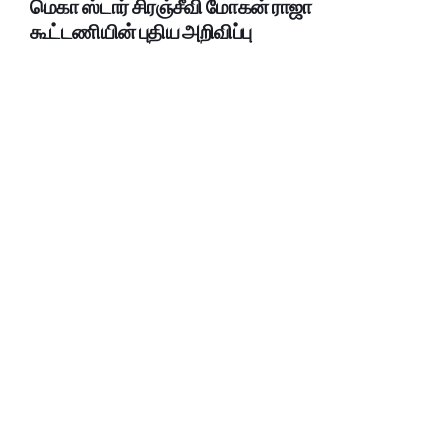
மெகா ஸ்டார் சிரஞ்சீவி மோகன் ராஜா
கூட்டணியின் புதிய அறிவிப்பு