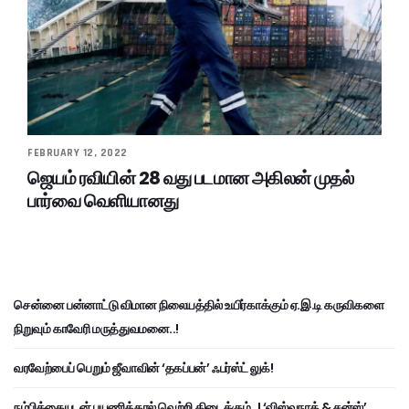
FEBRUARY 12, 2022
ஜெயம் ரவியின் 28 வது படமான அகிலன் முதல்
பார்வை வெளியானது
சென்னை பன்னாட்டு விமான நிலையத்தில் உயிர்காக்கும் ஏ.இ.டி கருவிகளை
நிறுவும் காவேரி மருத்துவமனை..!
வரவேற்பைப் பெறும் ஜீவாவின் ‘தகப்பன்’ ஃபர்ஸ்ட் லுக்!
நம்பிக்கையுடன் பயணித்தால் வெற்றி கிடைக்கும்..! ‘விஸ்வநாத் & சன்ஸ்’