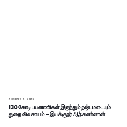
AUGUST 4, 2018
130 கோடி பயனாளிகள் இருந்தும் நஷ்டமடையும்
துறை விவசாயம் – இயக்குநர் ஆர்.கண்ணன்