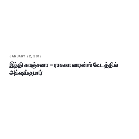
JANUARY 22, 2019
இந்தி காஞ்சனா – ராகவா லாரன்ஸ் வேடத்தில்
அக்‌ஷய்குமார்