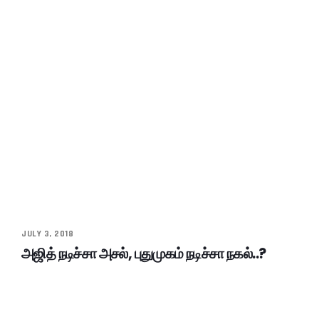
JULY 3, 2018
அஜித் நடிச்சா அசல், புதுமுகம் நடிச்சா நகல்..?