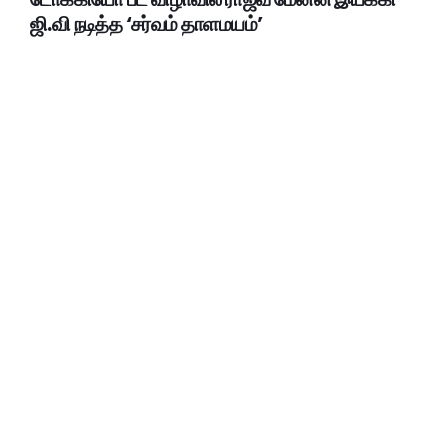
ஜி.வி நடித்த ‘சர்வம் தாளமயம்’