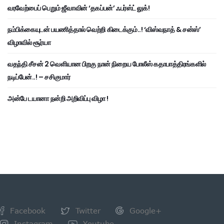
வரவேற்பைப் பெறும் ஜீவாவின் ‘தகப்பன்’ ஃபர்ஸ்ட் லுக்!
நம்பிக்கையுடன் பயணித்தால் வெற்றி கிடைக்கும்..! ‘விஸ்வநாத் & சன்ஸ்’
விழாவில் சூர்யா
வதந்தி சீசன் 2 வெளியான பிறகு நான் நிறைய போலீஸ் கதாபாத்திரங்களில்
நடிப்பேன்..! – சசிகுமார்
அன்பே டயானா நன்றி அறிவிப்பு விழா !
Facebook
Twitter
Google+
Instagram
Youtube