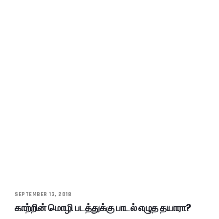
SEPTEMBER 13, 2018
காற்றின் மொழி படத்துக்கு பாடல் எழுத தயாரா?