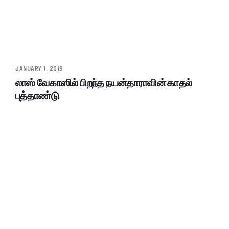
JANUARY 1, 2019
லாஸ் வேகாஸில் பிறந்த நயன்தாராவின் காதல்
புத்தாண்டு