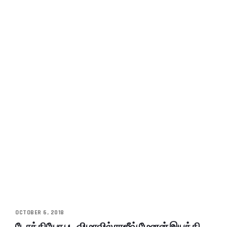
OCTOBER 6, 2018
டோக்கியோ பட விழாவில் ராஜீவ் மேனன் இயக்கி