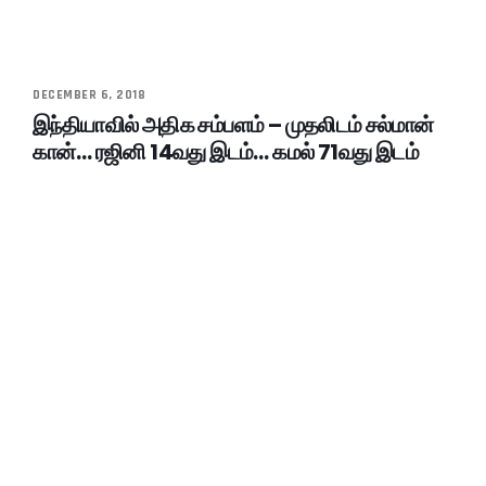
DECEMBER 6, 2018
இந்தியாவில் அதிக சம்பளம் – முதலிடம் சல்மான்
கான்… ரஜினி 14வது இடம்… கமல் 71வது இடம்