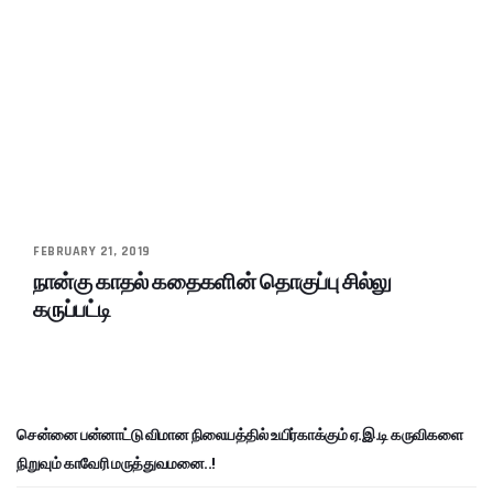
FEBRUARY 21, 2019
நான்கு காதல் கதைகளின் தொகுப்பு சில்லு
கருப்பட்டி
சென்னை பன்னாட்டு விமான நிலையத்தில் உயிர்காக்கும் ஏ.இ.டி கருவிகளை
நிறுவும் காவேரி மருத்துவமனை..!