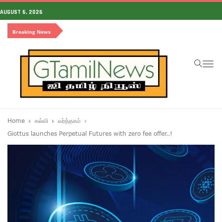
AUGUST 6, 2026
Breaking News
To
na
Home
கல்வி
வர்த்தகம்
Giottus launches Perpetual Futures with zero fee offer..!