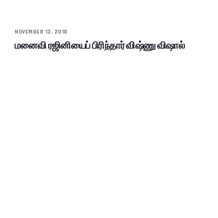
NOVEMBER 13, 2018
மனைவி ரஜினியைப் பிரிந்தார் விஷ்ணு விஷால்