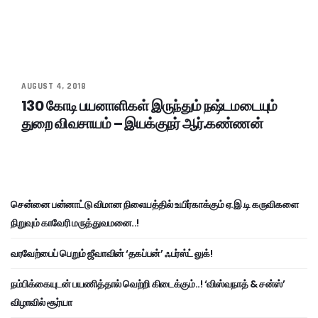
AUGUST 4, 2018
130 கோடி பயனாளிகள் இருந்தும் நஷ்டமடையும்
துறை விவசாயம் – இயக்குநர் ஆர்.கண்ணன்
சென்னை பன்னாட்டு விமான நிலையத்தில் உயிர்காக்கும் ஏ.இ.டி கருவிகளை
நிறுவும் காவேரி மருத்துவமனை..!
வரவேற்பைப் பெறும் ஜீவாவின் ‘தகப்பன்’ ஃபர்ஸ்ட் லுக்!
நம்பிக்கையுடன் பயணித்தால் வெற்றி கிடைக்கும்..! ‘விஸ்வநாத் & சன்ஸ்’
விழாவில் சூர்யா