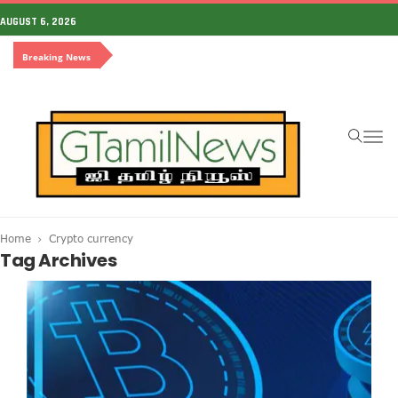
AUGUST 6, 2026
Breaking News
To
na
Home
Crypto currency
Tag Archives