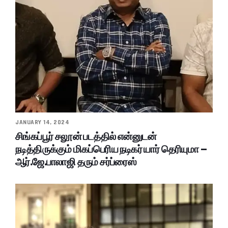
JANUARY 14, 2024
சிங்கப்பூர் சலூன் படத்தில் என்னுடன்
நடித்திருக்கும் மிகப்பெரிய நடிகர் யார் தெரியுமா –
ஆர்.ஜே.பாலாஜி தரும் சர்ப்ரைஸ்