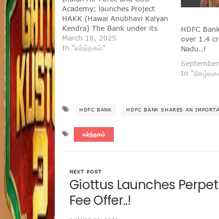
Academy; launches Project
HAKK (Hawai Anubhavi Kalyan
Kendra) The Bank under its
HDFC Bank 
Parivartan programme will
March 18, 2025
over 1.4 cr
engage in building economic
In "வர்த்தகம்"
Nadu..!
inclusiveness for defence
September
service veterans and next of
In "நிகழ்வுக
kin New Delhi, March 05, 2025:
HDFC Bank, India’s leading
private sector bank,…
HDFC BANK
HDFC BANK SHARES AN IMPORTA
வர்த்தகம்
NEXT POST
Giottus Launches Perpet
Fee Offer..!