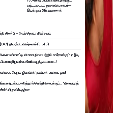
130 கோடி பயனாளிகள் இருந்தும்
நஷ்டமடையும் துறை விவசாயம் –
இயக்குநர் ஆர்.கண்ணன்
்தி சீசன் 2 – வெப் தொடர் விமர்சனம்
ி (DC) திரைப்பட விமர்சனம் (3.5/5)
்னை பன்னாட்டு விமான நிலையத்தில் உயிர்காக்கும் ஏ.இ.டி
விகளை நிறுவும் காவேரி மருத்துவமனை..!
ற்பைப் பெறும் ஜீவாவின் ‘தகப்பன்’ ஃபர்ஸ்ட் லுக்!
பிக்கையுடன் பயணித்தால் வெற்றி கிடைக்கும்..! ‘விஸ்வநாத்
ன்ஸ்’ விழாவில் சூர்யா