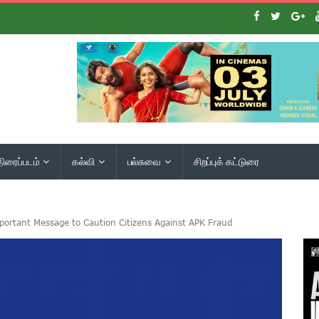
திரைப்படம்
கல்வி
பல்சுவை
சிறப்புக் கட்டுரை
ortant Message to Caution Citizens Against APK Fraud