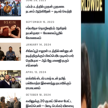
JUNE 26, 2023
பம்பர் படத்தில் முதன் முதலாக
நடனம் ஆடுகிறேன் – நடிகர் வெற்றி
SEPTEMBER 15, 2023
சர்வதேச தொழிலதிபர் ஆகிறார்
நயன்தாரா – கோலாலம்பூரில்
கோலாகலம்
JANUARY 14, 2024
சிங்கப்பூர் சலூன் படத்தில் என்னுடன்
நடித்திருக்கும் மிகப்பெரிய நடிகர் யார்
தெரியுமா – ஆர்.ஜே.பாலாஜி தரும்
சர்ப்ரைஸ்
APRIL 13, 2024
ராக்கிங் ஸ்டார் யாஷ் உடன் நமித்
மல்கோத்ரா இணைந்து தயாரிக்கும்
ராமாயணம்
OCTOBER 18, 2024
கவினுக்கு 20 ரூபாய் பிச்சை போட்ட
இளம்பெண் – பிளடி பெக்கர் விளைவு