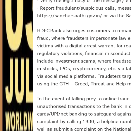
· Verify the legitimacy of the message / em
· Report fraudulent/suspicious calls, mes
https://sancharsaathi.gov.in/ or via the S
HDFC Bank also urges customers to remain 
fraud, where fraudsters impersonate law e
victims with a digital arrest warrant for r
regulatory violations, financial miscond
include investment scams, where fraudste
in stocks, IPOs, cryptocurrency, etc. via
via social media platforms. Fraudsters tar
using the GTH – Greed, Threat and Help 
In the event of falling prey to online frau
unauthorised transactions to the bank in o
cards/UPI/net banking to safeguard against
complaint by calling 1930, a helpline num
well as submit a complaint on the Nationa