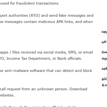
used for fraudulent transactions.
sport authorities (RTO) and send fake messages and
ese messages contain malicious APK links, and when
வதந
டிச
சென
l apps / files received via social media, SMS, or email
கரு
 RTO, Income Tax Department, or Bank officials.
வரவே
s or anti-malware software that can detect and block
நம்
& ச
a call request from an unknown person. Download
websites.