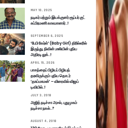
MAY 10, 2025
நடிகர் மற்றும் இயக்குனர் சூப்பர் குட்
சுப்பிரமணி காலமானார்..!
SEPTEMBER 6, 2025
‘பேபி கேர்ள்’ (Baby Girl) திரில்லரில்
இருந்து, நிவின் பாலியின் புதிய
அதிரடி லுக்..!
APRIL 15, 2026
பாசத்தைப் பிழியப் பிழியத்
தரவிருக்கும் புதிய தொடர்
‘தாய்மாமன்’ – விரைவில் விஜய்
டிவியில்..!
JULY 3, 2018
அஜித் நடிச்சா அசல், புதுமுகம்
நடிச்சா நகல்..?
AUGUST 4, 2018