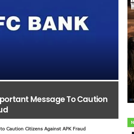
portant Message To Caution
aud
N
o Caution Citizens Against APK Fraud