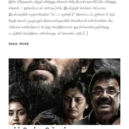
இன்டர்நேஷனல் மற்றும் விஷ்ணு விஷால் ஸ்டூடியோஸ் தயாரிப்பில், விஷ்ணு
விஷால் – ஐஸ்வர்யா லட்சுமி நடிப்பில், இயக்குநர் செல்லா அய்யாவு
இயக்கத்தில் உருவாகியுள்ள “கட்டா குஸ்தி 2” திரைப்படம், ஜூலை 3 ஆம்
தேதி உலகம் முழுவதும் திரையரங்குகளில் வெளியாகி ரசிகர்களிடையே
அமோக வரவேற்பைப் பெற்று வெற்றிகரமாக ஓடிக்கொண்டிருக்கிறது.
படத்தின் வெற்றியை ரசிகர்களுடன் கொண்டாடும் […]
READ MORE