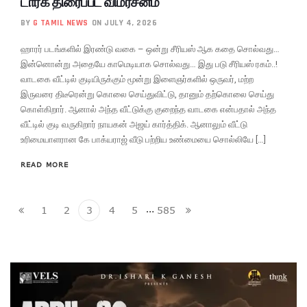
டார்க் திரைப்பட விமர்சனம்
BY
G TAMIL NEWS
ON JULY 4, 2026
ஹாரர் படங்களில் இரண்டு வகை – ஒன்று சீரியஸ் ஆக கதை சொல்வது…
இன்னொன்று அதையே காமெடியாக சொல்வது… இது படு சீரியஸ் ரகம்..!
வாடகை வீட்டில் குடியிருக்கும் மூன்று இளைஞர்களில் ஒருவர், மற்ற
இருவரை திடீரென்று கொலை செய்துவிட்டு, தானும் தற்கொலை செய்து
கொள்கிறார். ஆனால் அந்த வீட்டுக்கு குறைந்த வாடகை என்பதால் அந்த
வீட்டில் குடி வருகிறார் நாயகன் அஜய் கார்த்திக். ஆனாலும் வீட்டு
உரிமையாளரான கே பாக்யராஜ் வீடு பற்றிய உண்மையை சொல்லியே […]
READ MORE
…
1
2
3
4
5
585