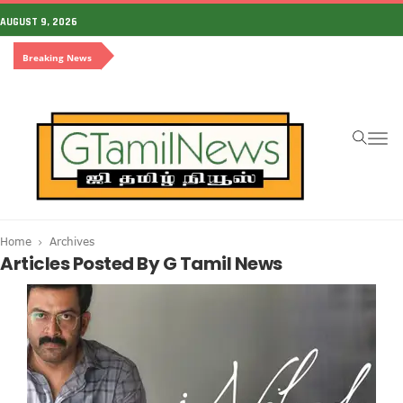
AUGUST 9, 2026
Breaking News
To
na
Home
Archives
Articles Posted By G Tamil News