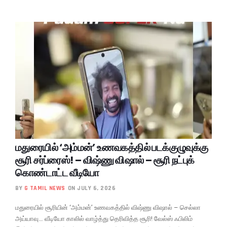
மதுரையில் ‘அம்மன்’ உணவகத்தில் படக்குழுவுக்கு
சூரி சர்ப்ரைஸ்! – விஷ்ணு விஷால் – சூரி நட்புக்
கொண்டாட்ட வீடியோ
BY
G TAMIL NEWS
ON JULY 6, 2026
மதுரையில் சூரியின் ‘அம்மன்’ உணவகத்தில் விஷ்ணு விஷால் – செல்லா
அய்யாவு… வீடியோ காலில் வாழ்த்து தெரிவித்த சூரி! வேல்ஸ் ஃபிலிம்