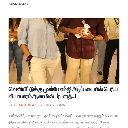
READ MORE
வெளியீட்டுக்கு முன்பே எம்ஜி அடிப்படையில் பெரிய
வியாபாரம் ஆன மிஸ்டர் பாரத்..!
BY
G TAMIL NEWS
ON JULY 7, 2026
’பார்க்கிங்’, ‘மகாராஜா’, ‘தாய் கிழவி’ உள்ளிட்ட பல தரமான மற்றும் வியாபார
ரீதியாக மிகப்பெரிய வெற்றி பெற்ற படங்களை தயாரித்து வரும் பேஷன்