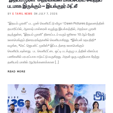
படமாக இருக்கும் – இயக்குநர் அட்லீ
BY
G TAMIL NEWS
ON JULY 7, 2026
“இதயம் முரளி” பட முன் வெளியீட்டு விழா ! Dawn Pictures நிறுவனத்தின்
தயாரிப்பில், ஆகாஷ் பாஸ்கரன் எழுத்து இயக்கத்தில், அதர்வா முரளி
நடித்துள்ள, “இதயம் முரளி” திரைப்படம் வரும் ஜூலை 10 ஆம் தேதி
உலகமெங்கும் திரையரங்குகளில் வெளியாகிறது. *இன்பன் உதயநிதி*
வழங்க, *ரெட் ஜெயன்ட் மூவிஸ்* இப்படத்தை உலகமெங்கும்
வெளியிடவுள்ளது. பட வெளியீட்டை ஒட்டி படக்குழு படத்தின் விளம்பர
பணிகளில் பரபரப்பாக ஈடுபட்டு வருகிறது. அதன் ஒரு பகுதியாக நேற்று
தனியார் மாலில் ஆயிரக்கணக்கான […]
READ MORE