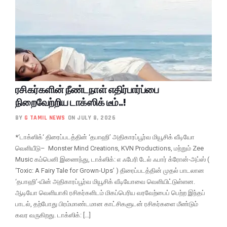
ரசிகர்களின் நீண்டநாள் எதிர்பார்ப்பை
நிறைவேற்றிய டாக்ஸிக் டீம்..!
BY
G TAMIL NEWS
ON JULY 8, 2026
*‘டாக்ஸிக்‘ திரைப்படத்தின் ‘தபாஹி’ அதிகாரப்பூர்வ மியூசிக் வீடியோ
வெளியீடு– Monster Mind Creations, KVN Productions, மற்றும் Zee
Music கம்பெனி இணைந்து, டாக்ஸிக்: எ ஃபேரி டேல் ஃபார் க்ரோன்-அப்ஸ் (
‘Toxic: A Fairy Tale for Grown-Ups’ ) திரைப்படத்தின் முதல் பாடலான
‘தபாஹி’-யின் அதிகாரப்பூர்வ மியூசிக் வீடியோவை வெளியிட்டுள்ளன.
ஆடியோ வெளியாகி ரசிகர்களிடம் மிகப்பெரிய வரவேற்பைப் பெற்ற இந்தப்
பாடல், தற்போது பிரம்மாண்டமான காட்சிகளுடன் ரசிகர்களை மீண்டும்
கவர வருகிறது. டாக்ஸிக்: […]