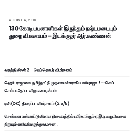
AUGUST 4, 2018
130 கோடி பயனாளிகள் இருந்தும் நஷ்டமடையும்
துறை விவசாயம் – இயக்குநர் ஆர்.கண்ணன்
வதந்தி சீசன் 2 – வெப் தொடர் விமர்சனம்
ஹெச். ராஜாவை தமிழ்நாட்டு முதலமைச்சராகிய எஸ்.ராஜா..! – ‘செய்
செய்யாதே’ பட விழா சுவாரஸ்யம்
டிசி (DC) திரைப்பட விமர்சனம் (3.5/5)
சென்னை பன்னாட்டு விமான நிலையத்தில் உயிர்காக்கும் ஏ.இ.டி கருவிகளை
நிறுவும் காவேரி மருத்துவமனை..!