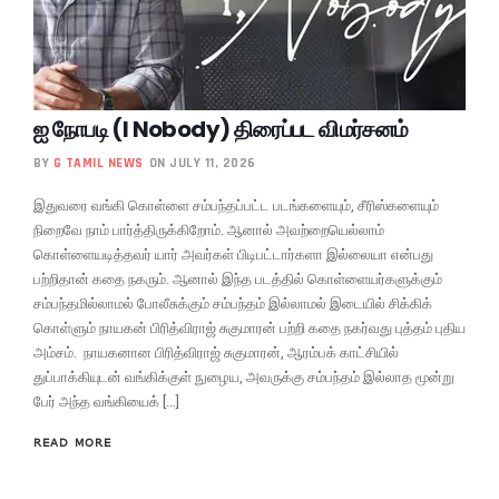
ஐ நோபடி (I Nobody) திரைப்பட விமர்சனம்
BY
G TAMIL NEWS
ON JULY 11, 2026
இதுவரை வங்கி கொள்ளை சம்பந்தப்பட்ட படங்களையும், சீரிஸ்களையும்
நிறைவே நாம் பார்த்திருக்கிறோம். ஆனால் அவற்றையெல்லாம்
கொள்ளையடித்தவர் யார் அவர்கள் பிடிபட்டார்களா இல்லையா என்பது
பற்றிதான் கதை நகரும். ஆனால் இந்த படத்தில் கொள்ளையர்களுக்கும்
சம்பந்தமில்லாமல் போலீசுக்கும் சம்பந்தம் இல்லாமல் இடையில் சிக்கிக்
கொள்ளும் நாயகன் பிரித்விராஜ் சுகுமாரன் பற்றி கதை நகர்வது புத்தம் புதிய
அம்சம். நாயகனான பிரித்விராஜ் சுகுமாரன், ஆரம்பக் காட்சியில்
துப்பாக்கியுடன் வங்கிக்குள் நுழைய, அவருக்கு சம்பந்தம் இல்லாத மூன்று
பேர் அந்த வங்கியைக் […]
READ MORE