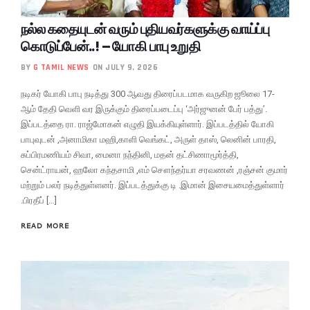
நல்ல கதையுடன் வரும் புதியவர்களுக்கு வாய்ப்பு
கொடுப்பேன்..! – யோகி பாபு உறுதி
BY
G TAMIL NEWS
ON JULY 9, 2026
நடிகர் யோகி பாபு நடித்து 300 ஆவது திரைப்படமாக வருகிற ஜூலை 17-
ஆம் தேதி வெளி வர இருக்கும் திரைப்படைப்பு ‘அர்ஜுனன் பேர் பத்து’.
இப்படத்தை ரா. ராஜ்மோகன் எழுதி இயக்கியுள்ளார். இப்படத்தில் யோகி
பாபுவுடன் ,அனாமிகா மஹி,காளி வெங்கட், அருள் தாஸ், லெனின் பாரதி,
சுப்பிரமணியம் சிவா, மைனா நந்தினி, மதன் தட்சிணாமூர்த்தி,
சென்ட்ராயன், ஹலோ கந்தசாமி ,எம் சௌந்தர்யா சரவணன் ,ரஞ்சன் குமார்
மற்றும் பலர் நடித்துள்ளனர். இப்படத்துக்கு டி .இமான் இசையமைத்துள்ளார்
.பிரதீப் […]
READ MORE