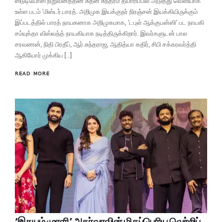
ஸ்டுடியோஸ் நிறுவனத்தின் சுதன் சுந்தரம் தயாரிப்பில் அடுத்து வெளியாக
உள்ள படம் ‘மிஸ்டர்.பாரத். அறிமுக இயக்குநர் நிரஞ்சன் இயக்கியிருக்கும்
இப்படத்தில் பாரத் நாயகனாக அறிமுகமாக, ‘டபுள் ஆக்குபன்ஸி’ பட நாயகி
சம்யுக்தா விஸ்வந்த் நாயகியாக நடித்திருக்கிறார். இவர்களுடன் பால
சரவணன், நிதி பிரதீப், ஆர்.சுந்தராஜ, ஆதித்யா கதிர், சிபி சக்கரவர்த்தி
ஆகியோர் முக்கிய […]
READ MORE
‘இதயம் முரளி’ அதர்வாவின் மிகப்பெரிய வெற்றிப்