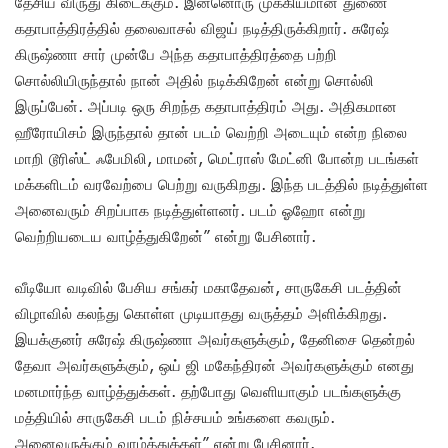
தேசிய விருது கிடைக்கும். இன்னொரு முக்கியமான துணை
கதாபாத்திரத்தில் தலைவாசல் விஜய் நடித்திருக்கிறார். சுரேஷ்
கிருஷ்ணா சார் முன்பே அந்த கதாபாத்திரத்தை பற்றி
சொல்லியிருந்தால் நான் அதில் நடிக்கிறேன் என்று சொல்லி
இருப்பேன். அப்படி ஒரு சிறந்த கதாபாத்திரம் அது. அதிகமான
ஹீரோயிசம் இருந்தால் தான் படம் வெற்றி அடையும் என்ற நிலை
மாறி டூரிஸ்ட் ஃபேமிலி, மாமன், மெட்ராஸ் மேட்னி போன்ற படங்கள்
மக்களிடம் வரவேற்பை பெற்று வருகிறது. இந்த படத்தில் நடித்துள்ள
அனைவரும் சிறப்பாக நடித்துள்ளனர். படம் ஓஹோ என்று
வெற்றியடைய வாழ்த்துகிறேன்” என்று பேசினார்.
வீடியோ வடிவில் பேசிய சங்கர் மகாதேவன், சாருகேசி படத்தின்
விழாவில் கலந்து கொள்ள முடியாதது வருத்தம் அளிக்கிறது.
இயக்குனர் சுரேஷ் கிருஷ்ணா அவர்களுக்கும், தேனிசை தென்றல்
தேவா அவர்களுக்கும், ஒய் ஜி மகேந்திரன் அவர்களுக்கும் எனது
மனமார்ந்த வாழ்த்துக்கள். தற்போது வெளியாகும் படங்களுக்கு
மத்தியில் சாருகேசி படம் நிச்சயம் உங்களை கவரும்.
அனைவருக்கும் வாழ்த்துக்கள்” என்று பேசினார்.