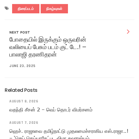
திரைப்படம்
நிகழ்வுகள்
NEXT POST
போதையில் இருக்கும் ஒருவரின்
வலியைப் பேசும் படம் குட் டே..! –
பாலாஜி தரணிதரன்
JUNE 23, 2025
Related Posts
AUGUST 8, 2026
வதந்தி சீசன் 2 – வெப் தொடர் விமர்சனம்
AUGUST 7, 2026
ஹெச். ராஜாவை தமிழ்நாட்டு முதலமைச்சராகிய எஸ்.ராஜா..!
– ‘செய் செய்யாதே’ பட விழா சுவாரஸ்யம்