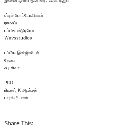
இணை ஒளிப்பதிவாளர்: ஷேக் ரஹீம்
ஸ்டில் போட்டோகிராபர்
ராமசுப்பு
டப்பிங் ஸ்டுடியோ
Wavsstudios
டப்பிங் இன்ஜினியர்
தேவா
சுபு சிவா
PRO
ரியாஸ் K அஹ்மத்
பாரஸ் ரியாஸ்
Share This: