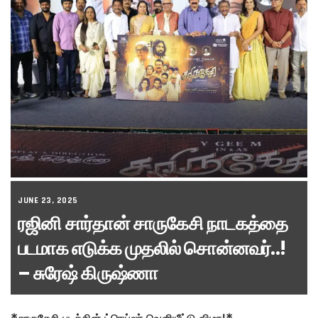
JUNE 23, 2025
ரஜினி சார்தான் சாருகேசி நாடகத்தை
படமாக எடுக்க முதலில் சொன்னவர்..!
– சுரேஷ் கிருஷ்ணா
*சாருகேசி படத்தின் ட்ரெய்லர் வெளியீட்டு விழா!*