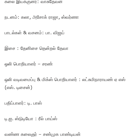
கலை இயக்குனர்: வாசுதேவன்
நடனம்: கலா, அசோக் ராஜா, ஸ்வர்ணா
பாடல்கள் & வசனம்: பா. விஜய்
இசை : தேனிசை தென்றல் தேவா
ஒலி பொறியாளர் – சரண்
ஒலி வடிவமைப்பு & மிக்ஸ் பொறியாளர் : லட்சுமிநாராயண் ஏ எஸ்
(எஸ். டிசைன்)
பதிப்பாளர்: டி. பாஸ்
டி.ஐ. ஸ்டுடியோ : ரீல் பாய்ஸ்
வண்ண கலைஞர் – சண்முக பாண்டியன்