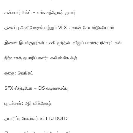
கன்ஃபார்மிஸ்ட் – எஸ். சந்தோஷ் குமார்
தலைப்பு அனிமேஷன் மற்றும் VFX : வான் கோ ஸ்டுடியோஸ்
இணை இயக்குநர்கள் : சுகி மூர்த்வ். விஜய் பாஸ்கர் ரிச்சர்ட் எஸ்
நிர்வாகத் தயாரிப்பாளர்: கவின் கே.ஆர்
கதை: வெங்கட்
SFX ஸ்டுடியோ – DS வடிவமைப்பு
புரடக்சன்: ஆர் விக்னேஷ்
தயாரிப்பு மேலாளர் SETTU BOLD