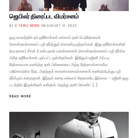
ஜெயிலர் திரைப்பட விமர்சனம்
BY
G TAMIL NEWS
ON AUGUST 12, 2023
ஒரு காலத்தில் நம் ஹீரோக்கள் எல்லாம் தன் பெற்றோரைக்
கொன்றவர்களைப் பழி தீர்த்துக் கொண்டிருந்தார்கள். இது ஹீரோக்களின்
(வயதான) சீசன் 2 என்பதால் மகன்களைக் கொன்றவர்களைப் பழி தீர்க்க
அதே ஹீரோக்கள் புறப்பட்டருக்கிறார்கள். இதிலும் ரஜினி அப்படி
நேர்மையாக வளர்த்த தன் பிள்ளையை அந்த நேர்மைக்காகவே
பறிகொடுக்க நேர, அதற்குக் காரணமானவர்களைக் கண்டுபிடித்து பழி
தீர்க்கும் கதைதான். இந்தக் கதை எல்லாம் தேவையே இல்லை – ரஜினி ஒரு
படத்தில் இருக்கிறார் என்றால் அதற்கு தனி பிராண்ட் […]
READ MORE