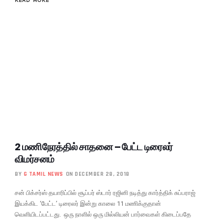
2 மணிநேரத்தில் சாதனை – பேட்ட டிரைலர்
விமர்சனம்
BY
G TAMIL NEWS
ON DECEMBER 28, 2018
சன் பிக்சர்ஸ் தயாரிப்பில் சூப்பர் ஸ்டார் ரஜினி நடித்து கார்த்திக் சுப்பராஜ்
இயக்கிட ‘பேட்ட’ டிரைலர் இன்று காலை 11 மணிக்குதான்
வெளியிடப்பட்டது. ஒரு நாளில் ஒரு மில்லியன் பார்வைகள் கிடைப்பதே