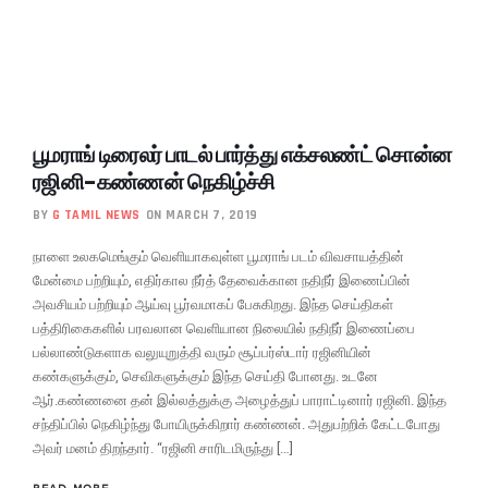
பூமராங் டிரைலர் பாடல் பார்த்து எக்சலண்ட் சொன்ன
ரஜினி-கண்ணன் நெகிழ்ச்சி
BY
G TAMIL NEWS
ON MARCH 7, 2019
நாளை உலகமெங்கும் வெளியாகவுள்ள பூமராங் படம் விவசாயத்தின்
மேன்மை பற்றியும், எதிர்கால நீர்த் தேவைக்கான நதிநீர் இணைப்பின்
அவசியம் பற்றியும் ஆய்வு பூர்வமாகப் பேசுகிறது. இந்த செய்திகள்
பத்திரிகைகளில் பரவலான வெளியான நிலையில் நதிநீர் இணைப்பை
பல்லாண்டுகளாக வலுயுறுத்தி வரும் சூப்பர்ஸ்டார் ரஜினியின்
கண்களுக்கும், செவிகளுக்கும் இந்த செய்தி போனது. உடனே
ஆர்.கண்ணனை தன் இல்லத்துக்கு அழைத்துப் பாராட்டினார் ரஜினி. இந்த
சந்திப்பில் நெகிழ்ந்து போயிருக்கிறார் கண்ணன். அதுபற்றிக் கேட்டபோது
அவர் மனம் திறந்தார். “ரஜினி சாரிடமிருந்து […]
READ MORE