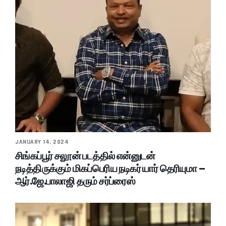
JANUARY 14, 2024
சிங்கப்பூர் சலூன் படத்தில் என்னுடன்
நடித்திருக்கும் மிகப்பெரிய நடிகர் யார் தெரியுமா –
ஆர்.ஜே.பாலாஜி தரும் சர்ப்ரைஸ்