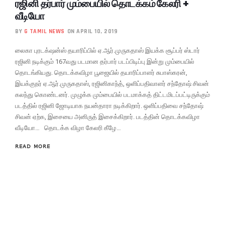
ரஜினி தர்பார் மும்பையில் தொடக்கம் கேலரி +
வீடியோ
BY
G TAMIL NEWS
ON APRIL 10, 2019
லைகா புரடக்‌ஷன்ஸ் தயாரிப்பில் ஏ.ஆர்.முருகதாஸ் இயக்க சூப்பர் ஸ்டார்
ரஜினி நடிக்கும் 167வது படமான தர்பார் படப்பிடிப்பு இன்று மும்பையில்
தொடங்கியது. தொடக்கவிழா பூஜையில் தயாரிப்பாளர் சுபாஸ்கரன்,
இயக்குநர் ஏ.ஆர்.முருகதாஸ், ரஜினிகாந்த், ஒளிப்பதிவாளர் சந்தோஷ் சிவன்
கலந்து கொண்டனர். முழுக்க மும்பையில் படமாக்கத் திட்டமிடப்பட்டிருக்கும்
படத்தில் ரஜினி ஜோடியாக நயன்தாரா நடிக்கிறார். ஒளிப்பதிவை சந்தோஷ்
சிவன் ஏற்க, இசையை அனிருத் இசைக்கிறார். படத்தின் தொடக்கவிழா
வீடியோ… தொடக்க விழா கேலரி கீழே…
READ MORE