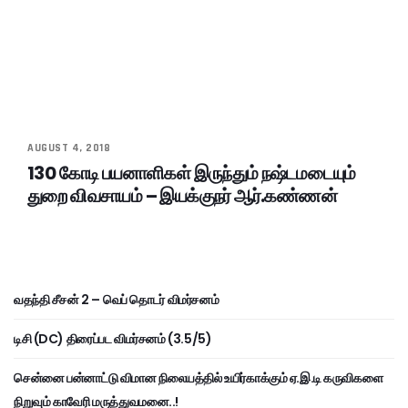
AUGUST 4, 2018
130 கோடி பயனாளிகள் இருந்தும் நஷ்டமடையும்
துறை விவசாயம் – இயக்குநர் ஆர்.கண்ணன்
வதந்தி சீசன் 2 – வெப் தொடர் விமர்சனம்
டிசி (DC) திரைப்பட விமர்சனம் (3.5/5)
சென்னை பன்னாட்டு விமான நிலையத்தில் உயிர்காக்கும் ஏ.இ.டி கருவிகளை
நிறுவும் காவேரி மருத்துவமனை..!