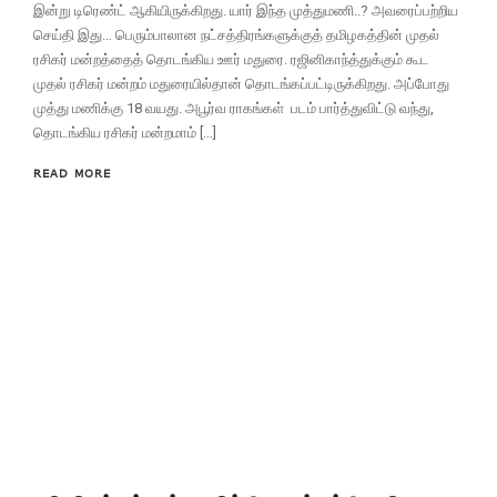
இன்று டிரெண்ட் ஆகியிருக்கிறது. யார் இந்த முத்துமணி..? அவரைப்பற்றிய
செய்தி இது… பெரும்பாலான நட்சத்திரங்களுக்குத் தமிழகத்தின் முதல்
ரசிகர் மன்றத்தைத் தொடங்கிய ஊர் மதுரை. ரஜினிகாந்த்துக்கும் கூட
முதல் ரசிகர் மன்றம் மதுரையில்தான் தொடங்கப்பட்டிருக்கிறது. அப்போது
முத்து மணிக்கு 18 வயது. அபூர்வ ராகங்கள் படம் பார்த்துவிட்டு வந்து,
தொடங்கிய ரசிகர் மன்றமாம் […]
READ MORE