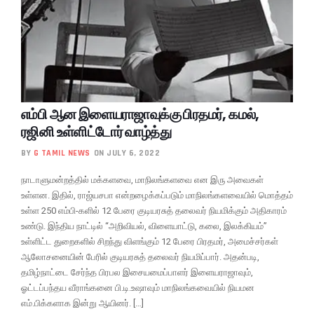
எம்பி ஆன இளையராஜாவுக்கு பிரதமர், கமல்,
ரஜினி உள்ளிட்டோர் வாழ்த்து
BY
G TAMIL NEWS
ON JULY 6, 2022
நாடாளுமன்றத்தில் மக்களவை, மாநிலங்களவை என இரு அவைகள்
உள்ளன. இதில், ராஜ்யசபா என்றழைக்கப்படும் மாநிலங்களவையில் மொத்தம்
உள்ள 250 எம்பி-களில் 12 பேரை குடியரசுத் தலைவர் நியமிக்கும் அதிகாரம்
உண்டு. இந்திய நாட்டில் “அறிவியல், விளையாட்டு, கலை, இலக்கியம்”
உள்ளிட்ட துறைகளில் சிறந்து விளங்கும் 12 பேரை பிரதமர், அமைச்சர்கள்
ஆலோசனையின் பேரில் குடியரசுத் தலைவர் நியமிப்பார். அதன்படி,
தமிழ்நாட்டை சேர்ந்த பிரபல இசையமைப்பாளர் இளையராஜாவும்,
ஓட்டப்பந்தய வீராங்கனை பி.டி.உஷாவும் மாநிலங்கவையில் நியமன
எம்.பிக்களாக இன்று ஆயினர். […]