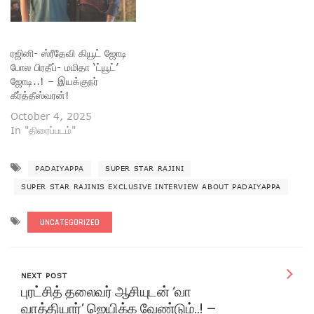
ரஜினி- ஸ்ரீதேவி கியூட் ஜோடி
போல பிரதீப்- மமிதா ‘ட்யூட்’
ஜோடி..! – இயக்குநர்
கீர்த்தீஸ்வரன்!
October 4, 2025
In "திரைப்படம்"
PADAIYAPPA
SUPER STAR RAJINI
SUPER STAR RAJINIS EXCLUSIVE INTERVIEW ABOUT PADAIYAPPA
UNCATEGORIZED
NEXT POST
புரட்சித் தலைவர் ஆசியுடன் ‘வா
வாத்தியார்’ ஜெயிக்க வேண்டும்..! –