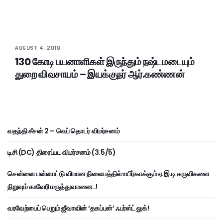
AUGUST 4, 2018
130 கோடி பயனாளிகள் இருந்தும் நஷ்டமடையும்
துறை விவசாயம் – இயக்குநர் ஆர்.கண்ணன்
வதந்தி சீசன் 2 – வெப் தொடர் விமர்சனம்
டிசி (DC) திரைப்பட விமர்சனம் (3.5/5)
சென்னை பன்னாட்டு விமான நிலையத்தில் உயிர்காக்கும் ஏ.இ.டி கருவிகளை
நிறுவும் காவேரி மருத்துவமனை..!
வரவேற்பைப் பெறும் ஜீவாவின் ‘தகப்பன்’ ஃபர்ஸ்ட் லுக்!