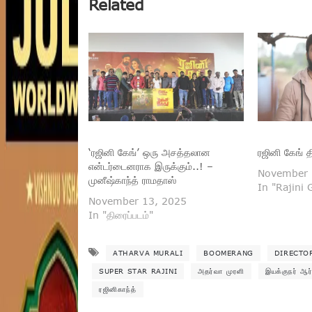
Related
‘ரஜினி கேங்’ ஒரு அசத்தலான
ரஜினி கேங் த
என்டர்டைனராக இருக்கும்..! –
November 
முனீஷ்காந்த் ராமதாஸ்
In "Rajini
November 13, 2025
In "திரைப்படம்"
ATHARVA MURALI
BOOMERANG
DIRECTO
SUPER STAR RAJINI
அதர்வா முரளி
இயக்குநர் ஆ
ரஜினிகாந்த்