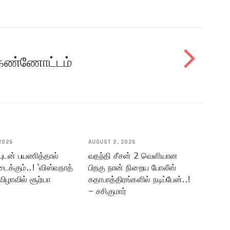
் கண்ணோட்டம்
2026
AUGUST 2, 2026
யுடன் பயணித்தால்
வதந்தி சீசன் 2 வெளியான
டைக்கும்..! ‘விஸ்வநாத்
பிறகு நான் நிறைய போலீஸ்
விழாவில் சூர்யா
கதாபாத்திரங்களில் நடிப்பேன்..!
– சசிகுமார்