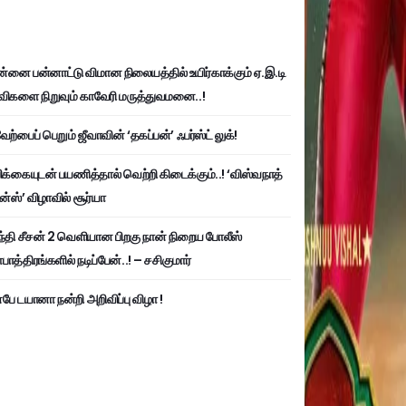
்னை பன்னாட்டு விமான நிலையத்தில் உயிர்காக்கும் ஏ.இ.டி
விகளை நிறுவும் காவேரி மருத்துவமனை..!
ற்பைப் பெறும் ஜீவாவின் ‘தகப்பன்’ ஃபர்ஸ்ட் லுக்!
பிக்கையுடன் பயணித்தால் வெற்றி கிடைக்கும்..! ‘விஸ்வநாத்
ன்ஸ்’ விழாவில் சூர்யா
்தி சீசன் 2 வெளியான பிறகு நான் நிறைய போலீஸ்
ாத்திரங்களில் நடிப்பேன்..! – சசிகுமார்
பே டயானா நன்றி அறிவிப்பு விழா !