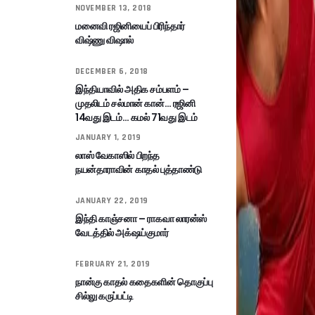
NOVEMBER 13, 2018
மனைவி ரஜினியைப் பிரிந்தார்
விஷ்ணு விஷால்
DECEMBER 6, 2018
இந்தியாவில் அதிக சம்பளம் –
முதலிடம் சல்மான் கான்… ரஜினி
14வது இடம்… கமல் 71வது இடம்
JANUARY 1, 2019
லாஸ் வேகாஸில் பிறந்த
நயன்தாராவின் காதல் புத்தாண்டு
JANUARY 22, 2019
இந்தி காஞ்சனா – ராகவா லாரன்ஸ்
வேடத்தில் அக்‌ஷய்குமார்
FEBRUARY 21, 2019
நான்கு காதல் கதைகளின் தொகுப்பு
சில்லு கருப்பட்டி