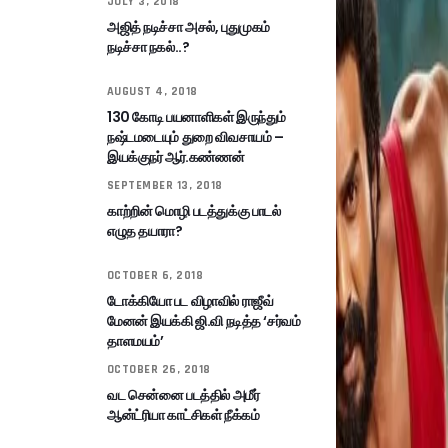
JULY 3, 2018
அஜித் நடிச்சா அசல், புதுமுகம்
நடிச்சா நகல்..?
AUGUST 4, 2018
130 கோடி பயனாளிகள் இருந்தும்
நஷ்டமடையும் துறை விவசாயம் –
இயக்குநர் ஆர்.கண்ணன்
SEPTEMBER 13, 2018
காற்றின் மொழி படத்துக்கு பாடல்
எழுத தயாரா?
OCTOBER 6, 2018
டோக்கியோ பட விழாவில் ராஜீவ்
மேனன் இயக்கி ஜி.வி நடித்த ‘சர்வம்
தாளமயம்’
OCTOBER 26, 2018
வட சென்னை படத்தில் அமீர்
ஆன்ட்ரியா காட்சிகள் நீக்கம்