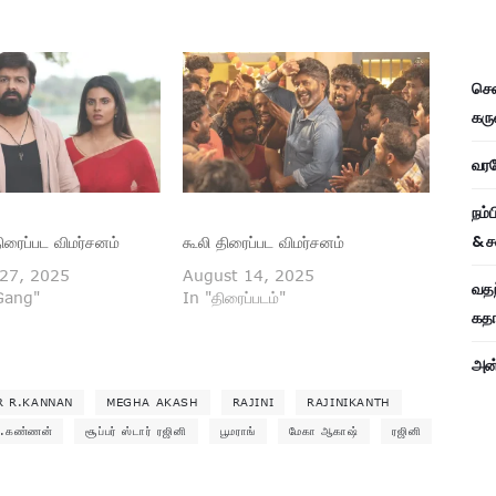
சென
கரு
வரவே
நம்
& ச
ிரைப்பட விமர்சனம்
கூலி திரைப்பட விமர்சனம்
27, 2025
August 14, 2025
வதந
 Gang"
In "திரைப்படம்"
கதாப
அன்
R R.KANNAN
MEGHA AKASH
RAJINI
RAJINIKANTH
ர்.கண்ணன்
சூப்பர் ஸ்டார் ரஜினி
பூமராங்
மேகா ஆகாஷ்
ரஜினி