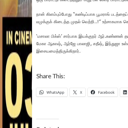
நான் கிளம்பும்போது “கண்டிப்பாக பூமராங் படத்தைப்
டீமுக்குக் கிடைத்த முதல் வெற்றி..!” உற்சாகமாக 
‘மசாலா பிக்ஸ்’ சார்பாக இயக்குநர் ஆர்.கண்ணன் தயா
மேகா ஆகாஷ், ஆர்ஜே பாலாஜி, சதீஷ், இந்துஜா உள்ளிட
இசையமைத்திருக்கிறார்.
Share This:
WhatsApp
X
Facebook