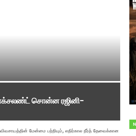
து எக்சலண்ட் சொன்ன ரஜினி-
N
ிவசாயத்தின் மேன்மை பற்றியும், எதிர்கால நீர்த் தேவைக்கான