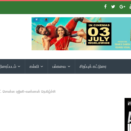
திரைப்படம்
கல்வி
பல்சுவை
சிறப்புக் கட்டுரை
லண்ட் சொன்ன ரஜினி-கண்ணன் நெகிழ்ச்சி