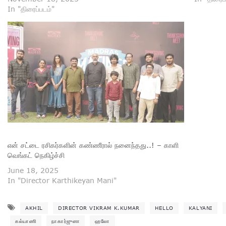
In "திரைப்படம்"
என் சட்டை ரசிகர்களின் கண்ணீரால் நனைந்தது..! – காளி
வெங்கட் நெகிழ்ச்சி
June 18, 2025
In "Director Karthikeyan Mani"
AKHIL
DIRECTOR VIKRAM K.KUMAR
HELLO
KALYANI
கல்யாணி
நாகார்ஜுனா
ஹலோ