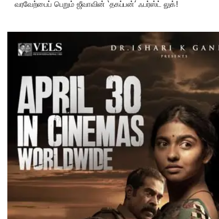
வரவேற்பைப் பெறும் ஜீவாவின் ‘தகப்பன்’ ஃபர்ஸ்ட் லுக்!