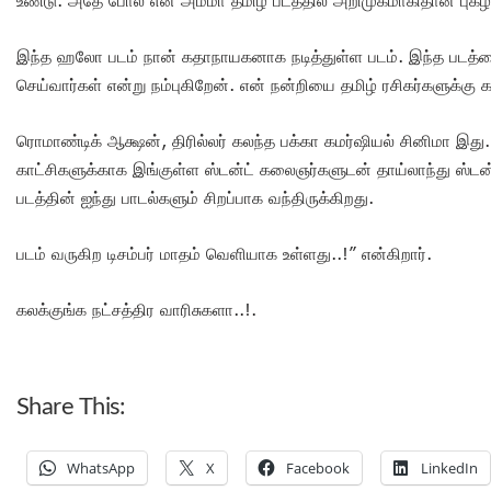
உண்டு. அதே போல் என் அம்மா தமிழ் படத்தில் அறிமுகமாகிதான் புகழ
இந்த ஹலோ படம் நான் கதாநாயகனாக நடித்துள்ள படம். இந்த படத்தைய
செய்வார்கள் என்று நம்புகிறேன். என் நன்றியை தமிழ் ரசிகர்களுக்கு
ரொமாண்டிக் ஆக்ஷன், திரில்லர் கலந்த பக்கா கமர்ஷியல் சினிமா இ
காட்சிகளுக்காக இங்குள்ள ஸ்டன்ட் கலைஞர்களுடன் தாய்லாந்து ஸ்டன்
படத்தின் ஐந்து பாடல்களும் சிறப்பாக வந்திருக்கிறது.
படம் வருகிற டிசம்பர் மாதம் வெளியாக உள்ளது..!” என்கிறார்.
கலக்குங்க நட்சத்திர வாரிசுகளா..!.
Share This:
WhatsApp
X
Facebook
LinkedIn