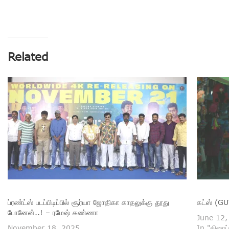
Related
ப்ரண்ட்ஸ் படப்பிடிப்பில் சூர்யா ஜோதிகா காதலுக்கு தூது
கட்ஸ் (GU
போனேன்..! – ரமேஷ் கண்ணா
June 12,
November 18, 2025
In "திரைப்