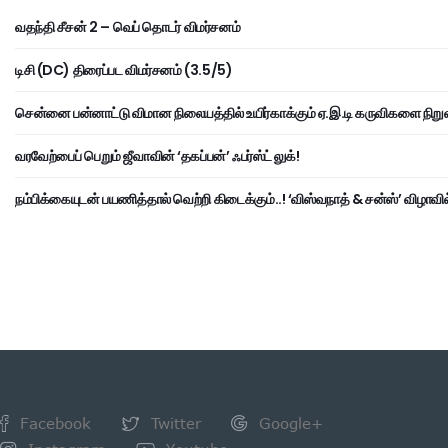
வதந்தி சீசன் 2 – வெப் தொடர் விமர்சனம்
டிசி (DC) திரைப்பட விமர்சனம் (3.5/5)
சென்னை பன்னாட்டு விமான நிலையத்தில் உயிர்காக்கும் ஏ.இ.டி கருவிகளை நிறு
வரவேற்பைப் பெறும் ஜீவாவின் ‘தகப்பன்’ ஃபர்ஸ்ட் லுக்!
நம்பிக்கையுடன் பயணித்தால் வெற்றி கிடைக்கும்..! ‘விஸ்வநாத் & சன்ஸ்’ விழாவில
Facebook
Twitter
Google+