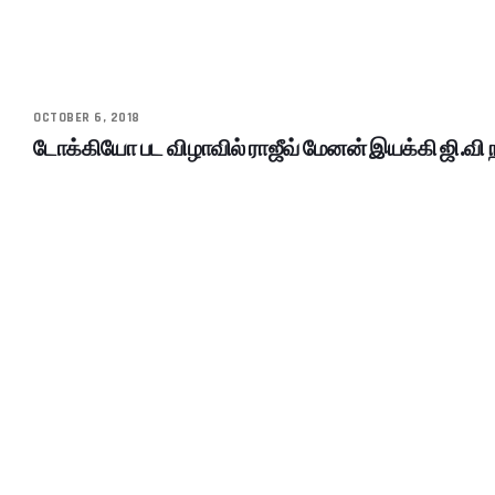
OCTOBER 6, 2018
டோக்கியோ பட விழாவில் ராஜீவ் மேனன் இயக்கி ஜி.வி ந