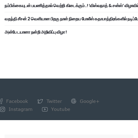
நம்பிக்கையுடன் பயணித்தால் வெற்றி கிடைக்கும்..! ‘விஸ்வநாத் & சன்ஸ்’ விழாவில
வதந்தி சீசன் 2 வெளியான பிறகு நான் நிறைய போலீஸ் கதாபாத்திரங்களில் நடிப்பேன
அன்பே டயானா நன்றி அறிவிப்பு விழா !
Facebook
Twitter
Google+
Instagram
Youtube
NEWSLETTER