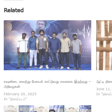
Related
சவுண்டை வைத்து பேயைக் காட்டுவது சவாலாக இருந்தது –
ஆட்டி திர
அறிவழகன்
June 11,
February 20, 2025
In "திரைப்
In "திரைப்படம்"