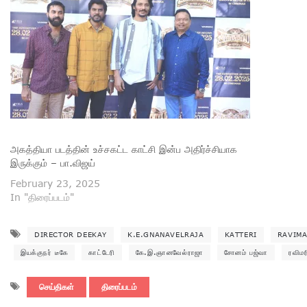
அகத்தியா படத்தின் உச்சகட்ட காட்சி இன்ப அதிர்ச்சியாக
இருக்கும் – பா.விஜய்
February 23, 2025
In "திரைப்படம்"
DIRECTOR DEEKAY
K.E.GNANAVELRAJA
KATTERI
RAVIMA
இயக்குநர் டீகே
காட்டேரி
கே.இ.ஞானவேல்ராஜா
சோனம் பஜ்வா
ரவிமர
செய்திகள்
திரைப்படம்