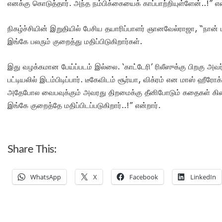
எனக்கு கொடுத்தார். அந்த நம்பிக்கையைக் காப்பாற்றியுள்ளேன்..!” என
நிகழ்ச்சியின் இறுதியில் பேசிய தயாரிப்பாளர் ஞானவேல்ராஜா, “நான
இங்கே பலரும் குறைத்து மதிப்பிடுகிறார்கள்.
இது வழக்கமான பேய்ப்படம் இல்லை. ‘காட்டேரி’ ரிலீஸுக்கு பிறகு அ
பட்டியலில் இடம்பிடிப்பார். டீகேவிடம் சூர்யா, விக்ரம் என மாஸ் ஹ
அதேபோல வைபவுக்கும் அவரது திறமைக்கு தீனிபோடும் கதைகள் கிட
இங்கே குறைத்தே மதிப்பிடப்படுகிறார்..!” என்றார்.
Share This:
WhatsApp
X
Facebook
LinkedIn