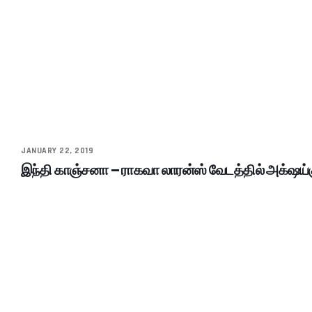
JANUARY 22, 2019
இந்தி காஞ்சனா – ராகவா லாரன்ஸ் வேடத்தில் அக்‌ஷய்க