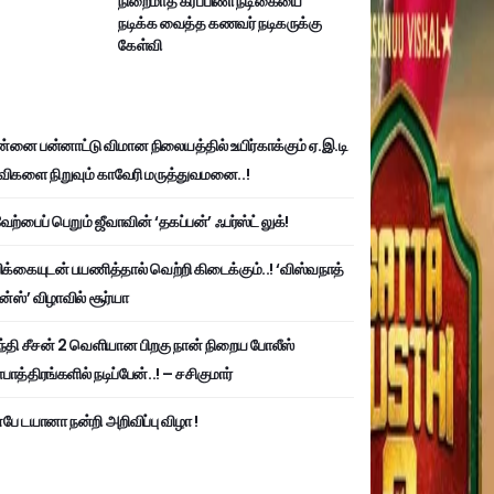
நிறைமாத கர்ப்பிணி நடிகையை
நடிக்க வைத்த கணவர் நடிகருக்கு
கேள்வி
்னை பன்னாட்டு விமான நிலையத்தில் உயிர்காக்கும் ஏ.இ.டி
விகளை நிறுவும் காவேரி மருத்துவமனை..!
ற்பைப் பெறும் ஜீவாவின் ‘தகப்பன்’ ஃபர்ஸ்ட் லுக்!
பிக்கையுடன் பயணித்தால் வெற்றி கிடைக்கும்..! ‘விஸ்வநாத்
ன்ஸ்’ விழாவில் சூர்யா
்தி சீசன் 2 வெளியான பிறகு நான் நிறைய போலீஸ்
ாத்திரங்களில் நடிப்பேன்..! – சசிகுமார்
பே டயானா நன்றி அறிவிப்பு விழா !