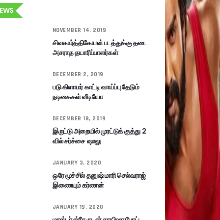
EWS
NOVEMBER 14, 2019
சிவகார்த்திகேயன் படத்துக்கு தடை
அசராத தயாரிப்பாளர்கள்
DECEMBER 2, 2019
படு கிளாமர் காட்டி வாய்ப்பு தேடும்
நடிகைகள் வீடியோ
DECEMBER 18, 2019
இருட்டு அறையில் முரட்டுக் குத்து 2
வில் சர்ச்சை ஷாலு
JANUARY 3, 2020
ஒரே மூச்சில் தனுஷ் மாரி செல்வராஜ்
இணையும் கர்ணன்
JANUARY 19, 2020
மாஸ்டர் ஸ்ரீதருடன் சாயிஷா போட்ட