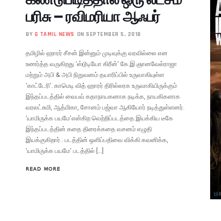
பரிசு – ரவிமரியா ஆஃபர்
BY
G TAMIL NEWS
ON SEPTEMBER 5, 2018
தமிழில் ஹாரர் சீசன் இன்னும் முடிவுக்கு வரவில்லை என
உணர்த்த வருகிறது ‘ஸ்டூடியோ கிரீன்’ கே.இ.ஞானவேல்ராஜா
மற்றும் அபி & அபி நிறுவனம் தயாரிப்பில் உருவாகியுள்ள
‘காட்டேரி’. காமெடி வித் ஹாரர் திரில்லரக உருவாகியிருக்கும்
இந்தப்படத்தில் வைபவ் கதாநாயகனாக நடிக்க, நாயகிகளாக
வரலட்சுமி, ஆத்மிகா, சோனம் பஜ்வா ஆகியோர் நடித்துள்ளனர்.
‘யாமிருக்க பயமே’என்கிற வெற்றிப்படத்தை இயக்கிய டீகே
இந்தப்படத்தின் கதை திரைக்கதை வசனம் எழுதி
இயக்குகிறார் . படத்தின் ஒளிப்பதிவை விக்கி கவனிக்க,
‘யாமிருக்க பயமே’ படத்தில் […]
READ MORE