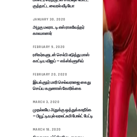
குத்தாட்ட வைரல் வீடியோ
JANUARY 30, 2020
அழகு மலராட டி எஸ் ராகவேந்தர்
காலமானார்
FEBRUARY 9, 2020
ரசிகர்களுடன் செல்பி எடுத்து மாஸ்
காட்டிய விஜய் – எக்ஸ்க்ளூசிவ்
FEBRUARY 20, 2020
இயக்குநர் மாரி செல்வராஜை கைது
செய்ய கருணாஸ் கோரிக்கை
MARCH 3, 2020
முதல்லயே அதுக்கு ஒத்துக்காதீங்க
– பியூட்டிஃபுல் வரலட்சுமி போல்ட் பேட்டி
MARCH 18, 2020