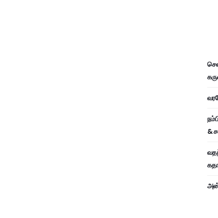
சென
கரு
வரவே
நம்
& ச
வதந
கதாப
அன்