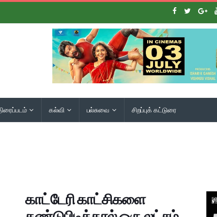
திரைப்படம்
கல்வி
பல்சுவை
சிறப்புக் கட்டுரை
காட்டேரி காட்சிகளை
கண்டுபிடித்தால் ஒரு லட்சம்