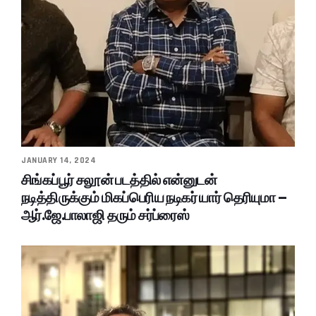
JANUARY 14, 2024
சிங்கப்பூர் சலூன் படத்தில் என்னுடன்
நடித்திருக்கும் மிகப்பெரிய நடிகர் யார் தெரியுமா –
ஆர்.ஜே.பாலாஜி தரும் சர்ப்ரைஸ்