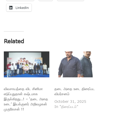
LinkedIn
Related
விவசாயத்தை விட சினிமா
தடை அதை உடை திரைப்பட
எடுப்பதுதான் கஷ்டமாக
விமர்சனம்
இருக்கிறது..! – ‘தடை அதை
October 31, 2025
உடை’ இயக்குனர் அறிவழகன்
In "திரைப்படம்"
முருகேசன் !!