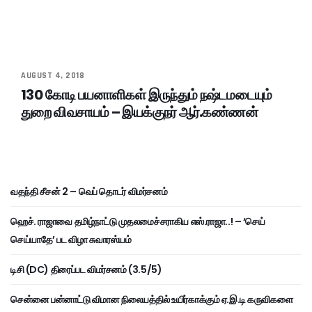
AUGUST 4, 2018
130 கோடி பயனாளிகள் இருந்தும் நஷ்டமடையும்
துறை விவசாயம் – இயக்குநர் ஆர்.கண்ணன்
வதந்தி சீசன் 2 – வெப் தொடர் விமர்சனம்
ஹெச். ராஜாவை தமிழ்நாட்டு முதலமைச்சராகிய எஸ்.ராஜா..! – ‘செய்
செய்யாதே’ பட விழா சுவாரஸ்யம்
டிசி (DC) திரைப்பட விமர்சனம் (3.5/5)
சென்னை பன்னாட்டு விமான நிலையத்தில் உயிர்காக்கும் ஏ.இ.டி கருவிகளை