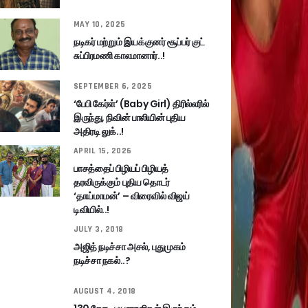
MAY 10, 2025
நடிகர் மற்றும் இயக்குனர் சூப்பர் குட்
சுப்பிரமணி காலமானார்..!
SEPTEMBER 6, 2025
‘பேபி கேர்ள்’ (Baby Girl) திரில்லரில்
இருந்து, நிவின் பாலியின் புதிய
அதிரடி லுக்..!
APRIL 15, 2026
பாசத்தைப் பிழியப் பிழியத்
தரவிருக்கும் புதிய தொடர்
‘தாய்மாமன்’ – விரைவில் விஜய்
டிவியில்..!
JULY 3, 2018
அஜித் நடிச்சா அசல், புதுமுகம்
நடிச்சா நகல்..?
AUGUST 4, 2018