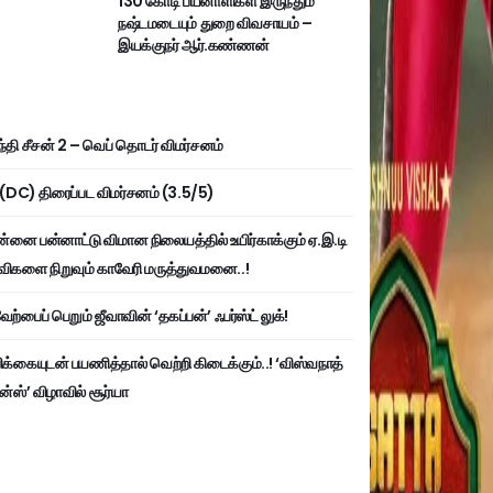
130 கோடி பயனாளிகள் இருந்தும்
நஷ்டமடையும் துறை விவசாயம் –
இயக்குநர் ஆர்.கண்ணன்
்தி சீசன் 2 – வெப் தொடர் விமர்சனம்
ி (DC) திரைப்பட விமர்சனம் (3.5/5)
்னை பன்னாட்டு விமான நிலையத்தில் உயிர்காக்கும் ஏ.இ.டி
விகளை நிறுவும் காவேரி மருத்துவமனை..!
ற்பைப் பெறும் ஜீவாவின் ‘தகப்பன்’ ஃபர்ஸ்ட் லுக்!
பிக்கையுடன் பயணித்தால் வெற்றி கிடைக்கும்..! ‘விஸ்வநாத்
ன்ஸ்’ விழாவில் சூர்யா