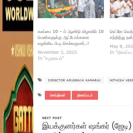
கலப்பை 10 – ம் ஆண்டு விழாவில் 10
ரெட்ரோ வெற்ற
பெண்களுக்கு ஆட்டோக்களை
சந்தித்து நன
வழங்கிய பி.டி.செல்வகுமார்..!
May 8, 20
November 3, 2025
In "திரைப்பட
In "சமுதாயம்"
DIRECTOR ARUNRAJA KAMARAJ
NITHISH VEE
செய்திகள்
திரைப்படம்
NEXT POST
இயக்குனர்கள் ஷங்கர் (ஜேடி