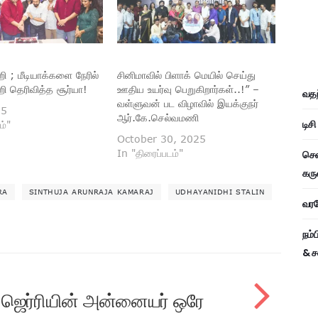
ி ; மீடியாக்களை நேரில்
சினிமாவில் பிளாக் மெயில் செய்து
்றி தெரிவித்த சூர்யா!
ஊதிய உயர்வு பெறுகிறார்கள்..!” –
வதந
வள்ளுவன் பட விழாவில் இயக்குநர்
25
ஆர்.கே.செல்வமணி
டிச
ம்"
October 30, 2025
In "திரைப்படம்"
சென
கரு
RA
SINTHUJA ARUNRAJA KAMARAJ
UDHAYANIDHI STALIN
வரவே
நம்
& ச
) ஜெர்ரியின் அன்னையர் ஒரே