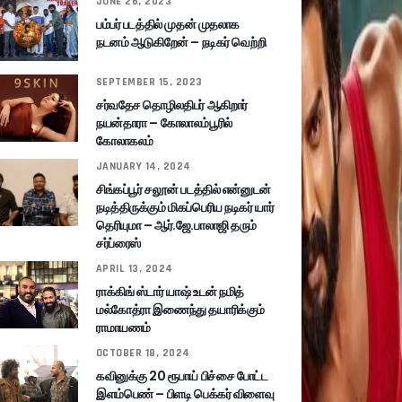
JUNE 26, 2023
பம்பர் படத்தில் முதன் முதலாக
நடனம் ஆடுகிறேன் – நடிகர் வெற்றி
SEPTEMBER 15, 2023
சர்வதேச தொழிலதிபர் ஆகிறார்
நயன்தாரா – கோலாலம்பூரில்
கோலாகலம்
JANUARY 14, 2024
சிங்கப்பூர் சலூன் படத்தில் என்னுடன்
நடித்திருக்கும் மிகப்பெரிய நடிகர் யார்
தெரியுமா – ஆர்.ஜே.பாலாஜி தரும்
சர்ப்ரைஸ்
APRIL 13, 2024
ராக்கிங் ஸ்டார் யாஷ் உடன் நமித்
மல்கோத்ரா இணைந்து தயாரிக்கும்
ராமாயணம்
OCTOBER 18, 2024
கவினுக்கு 20 ரூபாய் பிச்சை போட்ட
இளம்பெண் – பிளடி பெக்கர் விளைவு