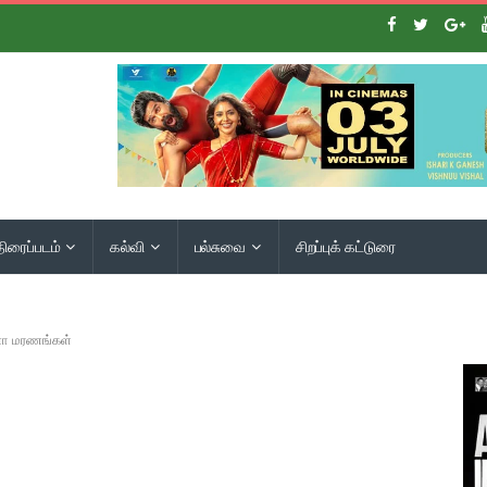
திரைப்படம்
கல்வி
பல்சுவை
சிறப்புக் கட்டுரை
னா மரணங்கள்