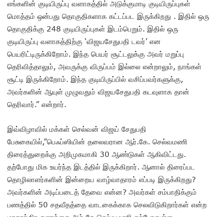
எங்களின் குடியிருப்பு வளாகத்தில் அடுக்குமாடி குடியிருப்புகள்
மொத்தம் ஒன்பது தொகுதிகளாக கட்டப்பட இருக்கிறது . இதில் ஒரு
தொகுதிக்கு 248 குடியிருப்புகள் இடம்பெறும். இதில் ஒரு
குடியிருப்பு வளாகத்திற்கு ‘விஜயசேதுபதி டவர்’ என
பெயரிட்டிருக்கிறோம். இந்த பெயர் சூட்டலுக்கு அவர் மறுப்பு
தெரிவித்தாலும், அவருக்கு விருப்பம் இல்லை என்றாலும், நாங்கள்
சூட்டி இருக்கிறோம். இந்த குடியிருப்பில் வசிப்பவர்களுக்கு,
அவர்களின் ஆயுள் முழுவதும் விஜயசேதுபதி கடவுளாக தான்
தெரிவார்.” என்றார்.
இவ்விழாவில் மக்கள் செல்வன் விஜய் சேதுபதி
பேசுகையில்,”பெஃப்ஸியின் தலைவரான ஆர்.கே. செல்வமணி
திரைத்துறைக்கு அறிமுகமாகி 30 ஆண்டுகள் ஆகிவிட்டது.
தற்போது மிக உயர்ந்த இடத்தில் இருக்கிறார். ஆனால் திரைப்பட
தொழிலாளர்களின் இன்றைய வாழ்வாதாரம் எப்படி இருக்கிறது?
அவர்களின் அடிப்படைத் தேவை என்ன? அவர்கள் சம்பாதிக்கும்
பணத்தில் 50 சதவீதத்தை வாடகைக்காக செலவிடுகிறார்கள் என்ற
மாதாந்திர கணக்கை ஆர்.கே செல்வமணி தற்போதுள்ள