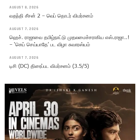
AUGUST 8, 2026
வதந்தி சீசன் 2 – வெப் தொடர் விமர்சனம்
AUGUST 7, 2026
ஹெச். ராஜாவை தமிழ்நாட்டு முதலமைச்சராகிய எஸ்.ராஜா..!
– ‘செய் செய்யாதே’ பட விழா சுவாரஸ்யம்
AUGUST 7, 2026
டிசி (DC) திரைப்பட விமர்சனம் (3.5/5)