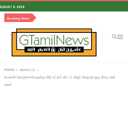
AUGUST 9, 2026
Breaking News
To
na
Home
திரைப்படம்
பெஃப்ஸி தொழிலாளர்களுக்கு வீடு கட்டும் திட்டம் விஜய் சேதுபதி ஒரு கோடி நிதி
உதவி