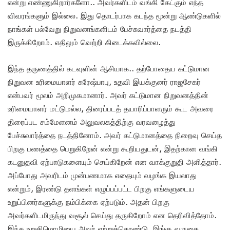
என்று எண்ணுகிறார்களோ.. அவர்களிடம் வங்கி கேட்கும் எந்த
விவரங்களும் இல்லை. இது தொடர்பாக கடந்த மூன்று ஆண்டுகளில்
நாங்கள் பல்வேறு நிறுவனங்களிடம் பேச்சுவார்த்தை நடத்தி
இருக்கிறோம். எதிலும் வெற்றி கிடைக்கவில்லை.
இந்த தருணத்தில் கடவுளின் ஆசியாக.. தற்போதைய கட்டுமான
நிறுவன உரிமையாளர் சுரேஷ்பாபு, உதவி இயக்குனர் ராஜசேகர்
என்பவர் மூலம் அறிமுகமானார். அவர் கட்டுமான நிறுவனத்தின்
உரிமையாளர் மட்டுமல்ல, திரைப்படத் தயாரிப்பாளரும் கூட அவரை
திரைப்பட சம்மேளனம் அலுவலகத்திற்கு வரவழைத்து
பேச்சுவார்த்தை நடத்தினோம். அவர் கட்டுமானத்தை நிறைவு செய்த
பிறகு பணத்தை பெறுகிறேன் என்று கூறியதுடன், இதற்கான வங்கி
கடனுதவி ஏற்பாடுகளையும் செய்கிறேன் என வாக்குறுதி அளித்தார்.
அப்போது அவரிடம் முன்பணமாக எதையும் வழங்க இயலாது
என்றும், இரண்டு தளங்கள் எழுப்பப்பட்ட பிறகு எங்களுடைய
உறுப்பினர்களுக்கு நம்பிக்கை ஏற்படும். அதன் பிறகு
அவர்களிடமிருந்து வசூல் செய்து தருகிறோம் என தெரிவித்தோம்.
இந்த உறுதிமொழியை அவர் ஏற்றுக்கொண்டு, இங்கு வருகை