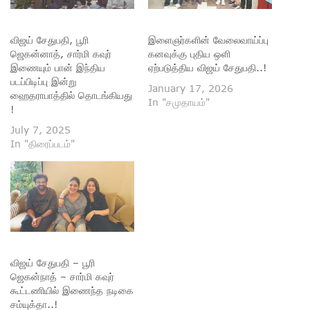
விஜய் சேதுபதி, பூரி
இளைஞர்களின் வேலைவாய்ப்பு
ஜெகன்னாத், சார்மி கவுர்
கனவுக்கு புதிய ஒளி
இணையும் பான் இந்திய
ஏற்படுத்திய விஜய் சேதுபதி..!
படப்பிடிப்பு இன்று
January 17, 2026
ஹைதராபாத்தில் தொடங்கியது
In "சமுதாயம்"
!
July 7, 2025
In "திரைப்படம்"
விஜய் சேதுபதி – பூரி
ஜெகன்நாத் – சார்மி கவுர்
கூட்டணியில் இணைந்த நடிகை
சம்யுக்தா..!