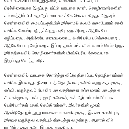
சென்னையைப் பொறுத்தவரை எங்களின் மிகப்பெரிய
பிரச்சினையாக இருப்பது வீட்டு வாடகை தான். தொழிலாளர்களின்
சம்பளத்தில் 50 சதவீதம் வாடகைக்கே செலவாகிறது. அதுவும்
சென்னையின் மையப்பகுதியில் இல்லாமல் கூவம் கரையோரம் தான்
வசிக்க வேண்டியதிருக்கிறது. ஒரே ஒரு அறை. அதிலேயே
கழிப்பறை.. அதிலேயே சமையலறை… அதிலேயே படுக்கையறை..
அதிலேயே வரவேற்பறை.. இப்படி தான் எங்களின் காலம் செல்கிறது.
இந்தநிலையில் தொழிலாளர்களின் மிகப்பெரிய தேவையாக
இருப்பது சொந்த வீடு.
சென்னையில் வாடகை கொடுத்து விட்டு திரைப்பட தொழிலாளர்கள்
வசிக்க இயலாது. திரைப்படத் தொழிலாளர்களின் குழந்தைகளுக்கு
கல்வி, மருத்துவம் போன்ற பல வசதிகளை நல்ல மனம் படைத்த ஏ
சி சண்முகம், டாக்டர் ஐசரி கணேஷ், எஸ் ஆர் எம் உள்ளிட்ட பல
பெரியோர்கள் உதவி செய்கிறார்கள். இவர்களின் மூலம்
ஆண்டுதோறும் நூறு மாணவ-மாணவிகளுக்கு இலவச கல்வியும்,
இலவச மருத்துவ வசதியும் கிடைத்து வருகிறது. ஆனால் வீடு
மட்டும் கனவாகவே இருந்து வருகிறது.