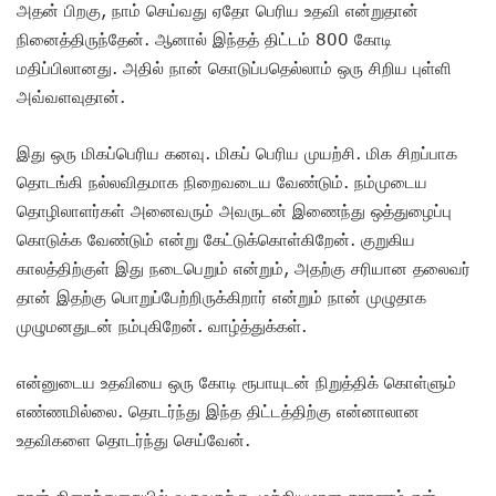
அதன் பிறகு, நாம் செய்வது ஏதோ பெரிய உதவி என்றுதான்
நினைத்திருந்தேன். ஆனால் இந்தத் திட்டம் 800 கோடி
மதிப்பிலானது. அதில் நான் கொடுப்பதெல்லாம் ஒரு சிறிய புள்ளி
அவ்வளவுதான்.
இது ஒரு மிகப்பெரிய கனவு. மிகப் பெரிய முயற்சி. மிக சிறப்பாக
தொடங்கி நல்லவிதமாக நிறைவடைய வேண்டும். நம்முடைய
தொழிலாளர்கள் அனைவரும் அவருடன் இணைந்து ஒத்துழைப்பு
கொடுக்க வேண்டும் என்று கேட்டுக்கொள்கிறேன். குறுகிய
காலத்திற்குள் இது நடைபெறும் என்றும், அதற்கு சரியான தலைவர்
தான் இதற்கு பொறுப்பேற்றிருக்கிறார் என்றும் நான் முழுதாக
முழுமனதுடன் நம்புகிறேன். வாழ்த்துக்கள்.
என்னுடைய உதவியை ஒரு கோடி ரூபாயுடன் நிறுத்திக் கொள்ளும்
எண்ணமில்லை. தொடர்ந்து இந்த திட்டத்திற்கு என்னாலான
உதவிகளை தொடர்ந்து செய்வேன்.
நான் திரைத்துறையில் வருவதற்கு முக்கியமான காரணம் என்