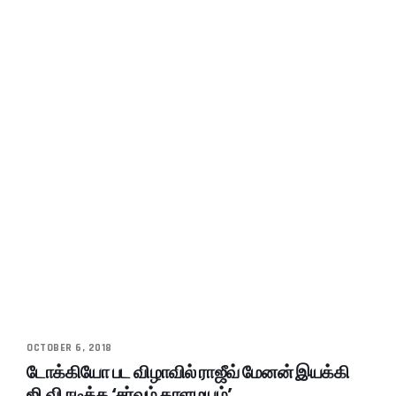
OCTOBER 6, 2018
டோக்கியோ பட விழாவில் ராஜீவ் மேனன் இயக்கி
ஜி.வி நடித்த ‘சர்வம் தாளமயம்’