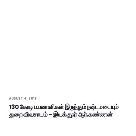
AUGUST 4, 2018
130 கோடி பயனாளிகள் இருந்தும் நஷ்டமடையும்
துறை விவசாயம் – இயக்குநர் ஆர்.கண்ணன்