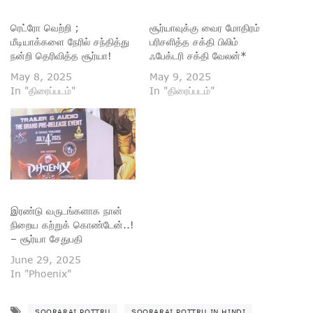
ரெட்ரோ வெற்றி ;
சூர்யாவுக்கு வைர மோதிரம்
மீடியாக்களை நேரில் சந்தித்து
பரிசளித்த சக்தி பிலிம்
நன்றி தெரிவித்த சூர்யா!
ஃபேக்டரி சக்தி வேலன்*
May 8, 2025
May 9, 2025
In "திரைப்படம்"
In "திரைப்படம்"
இரண்டு வருடங்களாக நான்
நிறைய கற்றுக் கொண்டேன்..!
– சூர்யா சேதுபதி
June 29, 2025
In "Phoenix"
SOORARAI POTTRU
SOORARAI POTTRU IN HINDI