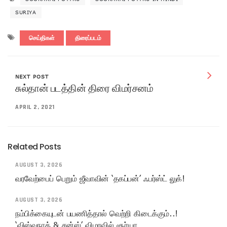
SURIYA
செய்திகள்
திரைப்படம்
NEXT POST
சுல்தான் படத்தின் திரை விமர்சனம்
APRIL 2, 2021
Related Posts
AUGUST 3, 2026
வரவேற்பைப் பெறும் ஜீவாவின் ‘தகப்பன்’ ஃபர்ஸ்ட் லுக்!
AUGUST 3, 2026
நம்பிக்கையுடன் பயணித்தால் வெற்றி கிடைக்கும்..!
‘விஸ்வநாத் & சன்ஸ்’ விழாவில் சூர்யா