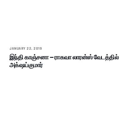
JANUARY 22, 2019
இந்தி காஞ்சனா – ராகவா லாரன்ஸ் வேடத்தில்
அக்‌ஷய்குமார்