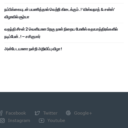
நம்பிக்கையுடன் பயணித்தால் வெற்றி கிடைக்கும்..! ‘விஸ்வநாத் & சன்ஸ்’
விழாவில் சூர்யா
வதந்தி சீசன் 2 வெளியான பிறகு நான் நிறைய போலீஸ் கதாபாத்திரங்களில்
நடிப்பேன்..! – சசிகுமார்
அன்பே டயானா நன்றி அறிவிப்பு விழா !
Facebook
Twitter
Google+
Instagram
Youtube