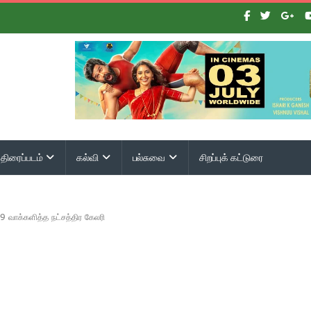
திரைப்படம்
கல்வி
பல்சுவை
சிறப்புக் கட்டுரை
19 வாக்களித்த நட்சத்திர கேலரி