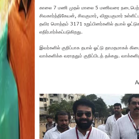
காலை 7 மணி முதல் மாலை 5 மணிவரை நடைபெற்ற தேர்
சிவகார்த்திகேயன், சிவகுமார், விஜயகுமார் உள்ளி
தவிர மொத்தம் 3171 உறுப்பினர்களில் தபால் ஓட்
எதிர்பார்க்கப்படுகிறது.
இவர்களில் குறிப்பாக தபால் ஓட்டு தாமதமாகக் கிடை
வாக்களிக்க வராததும் குறிப்பிடத் தக்கது. வாக்கள
A