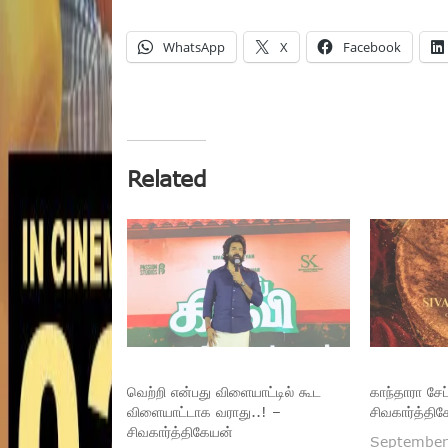
WhatsApp
X
Facebook
Related
வெற்றி என்பது விளையாட்டில் கூட
காந்தாரா சேப
விளையாட்டாக வராது..! –
சிவகார்த்திக
சிவகார்த்திகேயன்
September