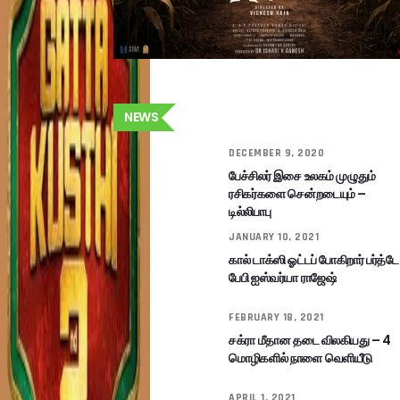
NEWS
DECEMBER 9, 2020
பேச்சிலர் இசை உலகம் முழுதும்
ரசிகர்களை சென்றடையும் –
டில்லிபாபு
JANUARY 10, 2021
கால் டாக்ஸி ஓட்டப் போகிறார் பர்த்டே
பேபி ஐஸ்வர்யா ராஜேஷ்
FEBRUARY 18, 2021
சக்ரா மீதான தடை விலகியது – 4
மொழிகளில் நாளை வெளியீடு
APRIL 1, 2021