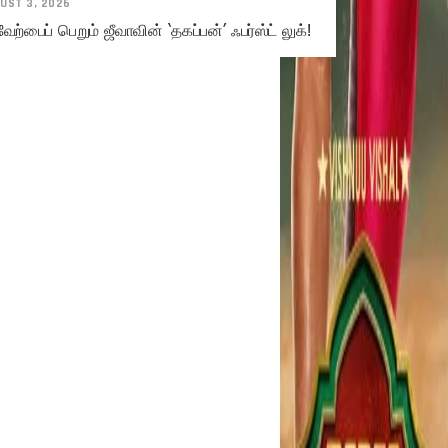
UST 3, 2026
ேற்பைப் பெறும் ஜீவாவின் ‘தகப்பன்’ ஃபர்ஸ்ட் லுக்!