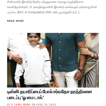
சினிமாவில் இரண்டு தேசிய விருதுகளை அவரது எழுத்திற்காக
வென்றிருக்கிறார். G. தனஞ்ஜெயனின் இரண்டு மகள்களும் தங்களது மேல்
படிப்பை (M.S. in Computers) USA -வில் முடித்துவிட்டு […]
READ MORE
டிஸ்னி தயாரிப்பைப் போல் சர்வதேச தரத்திலான
படைப்பு ‘ஓ மை டாக்’
BY
G TAMIL NEWS
ON APRIL 16, 2022