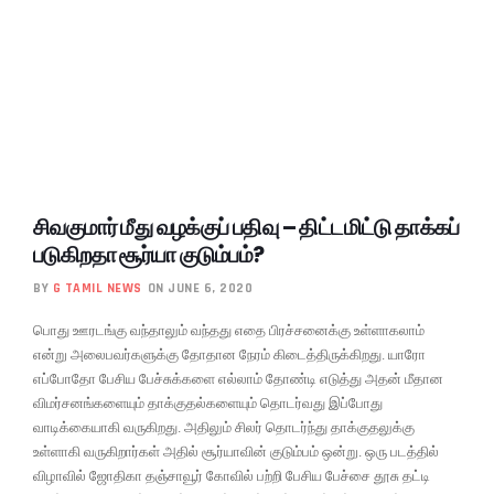
சிவகுமார் மீது வழக்குப் பதிவு – திட்டமிட்டு தாக்கப்
படுகிறதா சூர்யா குடும்பம்?
BY
G TAMIL NEWS
ON JUNE 6, 2020
பொது ஊரடங்கு வந்தாலும் வந்தது எதை பிரச்சனைக்கு உள்ளாகலாம்
என்று அலைபவர்களுக்கு தோதான நேரம் கிடைத்திருக்கிறது. யாரோ
எப்போதோ பேசிய பேச்சுக்களை எல்லாம் தோண்டி எடுத்து அதன் மீதான
விமர்சனங்களையும் தாக்குதல்களையும் தொடர்வது இப்போது
வாடிக்கையாகி வருகிறது. அதிலும் சிலர் தொடர்ந்து தாக்குதலுக்கு
உள்ளாகி வருகிறார்கள் அதில் சூர்யாவின் குடும்பம் ஒன்று. ஒரு படத்தில்
விழாவில் ஜோதிகா தஞ்சாவூர் கோவில் பற்றி பேசிய பேச்சை தூசு தட்டி