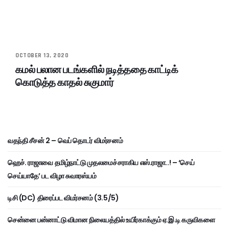
OCTOBER 13, 2020
கமல் பலான படங்களில் நடித்ததை காட்டிக்
கொடுத்த காதல் சுகுமார்
வதந்தி சீசன் 2 – வெப் தொடர் விமர்சனம்
ஹெச். ராஜாவை தமிழ்நாட்டு முதலமைச்சராகிய எஸ்.ராஜா..! – ‘செய்
செய்யாதே’ பட விழா சுவாரஸ்யம்
டிசி (DC) திரைப்பட விமர்சனம் (3.5/5)
சென்னை பன்னாட்டு விமான நிலையத்தில் உயிர்காக்கும் ஏ.இ.டி கருவிகளை