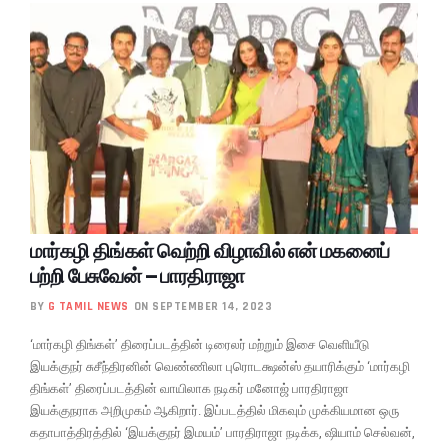
மார்கழி திங்கள் வெற்றி விழாவில் என் மகனைப்
பற்றி பேசுவேன் – பாரதிராஜா
BY
G TAMIL NEWS
ON SEPTEMBER 14, 2023
‘மார்கழி திங்கள்’ திரைப்படத்தின் டிரைலர் மற்றும் இசை வெளியீடு
இயக்குநர் சுசீந்திரனின் வெண்ணிலா புரொடக்ஷன்ஸ் தயாரிக்கும் ‘மார்கழி
திங்கள்’ திரைப்படத்தின் வாயிலாக நடிகர் மனோஜ் பாரதிராஜா
இயக்குநராக அறிமுகம் ஆகிறார். இப்படத்தில் மிகவும் முக்கியமான ஒரு
கதாபாத்திரத்தில் ‘இயக்குநர் இமயம்’ பாரதிராஜா நடிக்க, ஷியாம் செல்வன்,