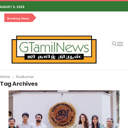
AUGUST 9, 2026
Breaking News
To
na
Home
Sivakumar
Tag Archives