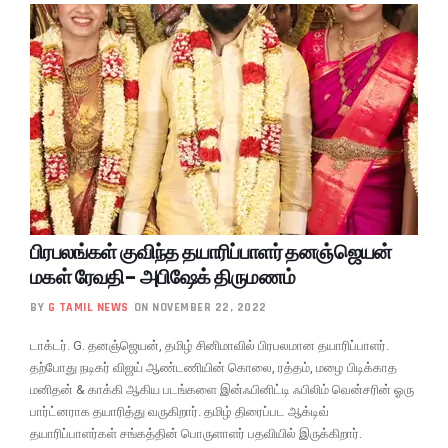
பிரபலங்கள் குவிந்த தயாரிப்பாளர் தனஞ்ஜெயன்
மகள் ரேவதி- அபிஷேக் திருமணம்
BY
G TAMIL NEWS
ON NOVEMBER 22, 2022
டாக்டர். G. தனஞ்ஜெயன், தமிழ் சினிமாவில் பிரபலமான தயாரிப்பாளர்.
தற்போது நடிகர் விஜய் ஆண்டணியின் கொலை, ரத்தம், மழை பிடிக்காத
மனிதன் & காக்கி ஆகிய படங்களை இன்ஃபினிட்டி ஃபிலிம் வென்சரின் ஓரு
பார்ட்னராக தயாரித்து வருகிறார். தமிழ் திரைப்பட ஆக்டிவ்
தயாரிப்பாளர்கள் சங்கத்தின் பொருளாளர் பதவியில் இருக்கிறார்.