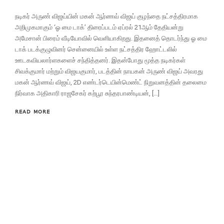
நடிகர் அருண் விஜய்யின் மகன் ஆர்ணவ் விஜய் குழந்தை நட்சத்திரமாக
அறிமுகமாகும் ‘ஓ மை டாக்’ திரைப்படம் ஏப்ரல் 21ஆம் தேதியன்று
அமேசான் பிரைம் வீடியோவில் வெளியாகிறது. இதனைத் தொடர்ந்து ஓ மை
டாக் படக்குழுவினர் சென்னையில் உள்ள நட்சத்திர ஹோட்டலில்
ஊடகவியலார்ளகளைச் சந்தித்தனர். இதன்போது மூத்த நடிகர்கள்
சிவக்குமார் மற்றும் விஜயகுமார், படத்தின் நாயகன் அருண் விஜய் அவரது
மகன் ஆர்ணவ் விஜய், 2D எண்டர்டெயின்மெண்ட் நிறுவனத்தின் தலைமை
நிர்வாக அதிகாரி ராஜசேகர் கற்பூர சுந்தரபாண்டியன், […]
READ MORE