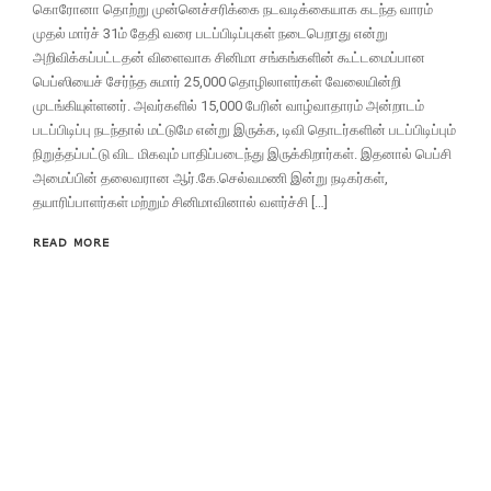
கொரோனா தொற்று முன்னெச்சரிக்கை நடவடிக்கையாக கடந்த வாரம்
முதல் மார்ச் 31ம் தேதி வரை படப்பிடிப்புகள் நடைபெறாது என்று
அறிவிக்கப்பட்டதன் விளைவாக சினிமா சங்கங்களின் கூட்டமைப்பான
பெப்ஸியைச் சேர்ந்த சுமார் 25,000 தொழிலாளர்கள் வேலையின்றி
முடங்கியுள்ளனர். அவர்களில் 15,000 பேரின் வாழ்வாதாரம் அன்றாடம்
படப்பிடிப்பு நடந்தால் மட்டுமே என்று இருக்க, டிவி தொடர்களின் படப்பிடிப்பும்
நிறுத்தப்பட்டு விட மிகவும் பாதிப்படைந்து இருக்கிறார்கள். இதனால் பெப்சி
அமைப்பின் தலைவரான ஆர்.கே.செல்வமணி இன்று நடிகர்கள்,
தயாரிப்பாளர்கள் மற்றும் சினிமாவினால் வளர்ச்சி […]
READ MORE