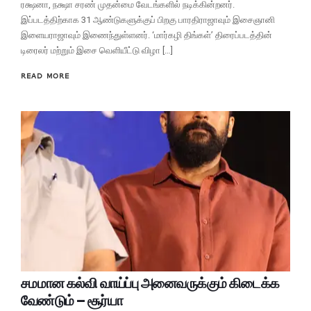
ரக்ஷனா, நக்ஷா சரண் முதன்மை வேடங்களில் நடிக்கின்றனர்.
இப்படத்திற்காக 31 ஆண்டுகளுக்குப் பிறகு பாரதிராஜாவும் இசைஞானி
இளையராஜாவும் இணைந்துள்ளனர். ‘மார்கழி திங்கள்’ திரைப்படத்தின்
டிரைலர் மற்றும் இசை வெளியீட்டு விழா […]
READ MORE
சமமான கல்வி வாய்ப்பு அனைவருக்கும் கிடைக்க
வேண்டும் – சூர்யா