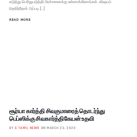
எடுத்து பெரிதுபடுத்தி பிரச்சனைக்கு உள்ளாக்கினார்கள். விஷயம்
தெரிந்தோர் அப்படி […]
READ MORE
சூர்யா கார்த்தி சிவகுமாரைத் தொடர்ந்து
பெப்ஸிக்கு சிவகார்த்திகேயன் உதவி
BY
G TAMIL NEWS
ON MARCH 23, 2020