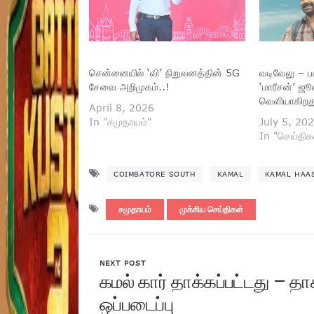
சென்னையில் ‘வி’ நிறுவனத்தின் 5G
வடிவேலு – பக
சேவை அறிமுகம்..!
‘மாரீசன்’ ஜ
வெளியாகிறது
April 8, 2026
In "சமுதாயம்"
July 5, 20
In "செய்திக
COIMBATORE SOUTH
KAMAL
KAMAL HAA
சமுதாயம்
முக்கிய செய்திகள்
NEXT POST
கமல் கார் தாக்கப்பட்டது – தா
ஒப்படைப்பு