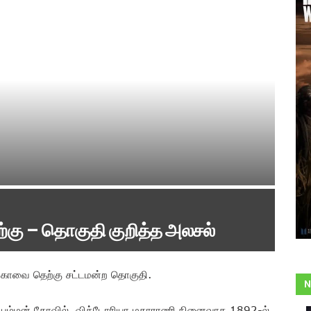
்கு – தொகுதி குறித்த அலசல்
கோவை தெற்கு சட்டமன்ற தொகுதி.
N
ியம்மன் கோவில், விக்டோரியா மகாராணி நினைவாக 1892-ல்