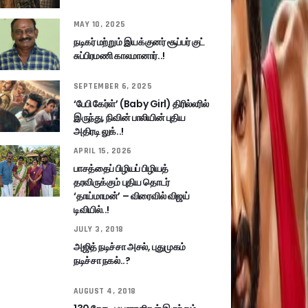
MAY 10, 2025
நடிகர் மற்றும் இயக்குனர் சூப்பர் குட்
சுப்பிரமணி காலமானார்..!
SEPTEMBER 6, 2025
‘பேபி கேர்ள்’ (Baby Girl) திரில்லரில்
இருந்து, நிவின் பாலியின் புதிய
அதிரடி லுக்..!
APRIL 15, 2026
பாசத்தைப் பிழியப் பிழியத்
தரவிருக்கும் புதிய தொடர்
‘தாய்மாமன்’ – விரைவில் விஜய்
டிவியில்..!
JULY 3, 2018
அஜித் நடிச்சா அசல், புதுமுகம்
நடிச்சா நகல்..?
AUGUST 4, 2018