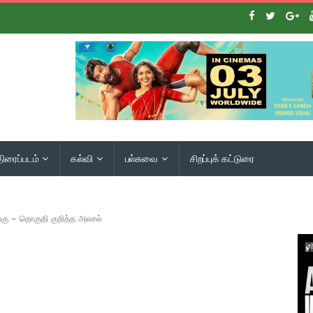
திரைப்படம்
கல்வி
பல்சுவை
சிறப்புக் கட்டுரை
்கு – தொகுதி குறித்த அலசல்