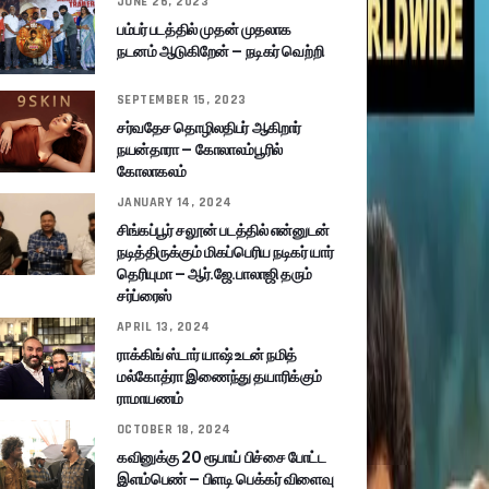
JUNE 26, 2023
பம்பர் படத்தில் முதன் முதலாக
நடனம் ஆடுகிறேன் – நடிகர் வெற்றி
SEPTEMBER 15, 2023
சர்வதேச தொழிலதிபர் ஆகிறார்
நயன்தாரா – கோலாலம்பூரில்
கோலாகலம்
JANUARY 14, 2024
சிங்கப்பூர் சலூன் படத்தில் என்னுடன்
நடித்திருக்கும் மிகப்பெரிய நடிகர் யார்
தெரியுமா – ஆர்.ஜே.பாலாஜி தரும்
சர்ப்ரைஸ்
APRIL 13, 2024
ராக்கிங் ஸ்டார் யாஷ் உடன் நமித்
மல்கோத்ரா இணைந்து தயாரிக்கும்
ராமாயணம்
OCTOBER 18, 2024
கவினுக்கு 20 ரூபாய் பிச்சை போட்ட
இளம்பெண் – பிளடி பெக்கர் விளைவு