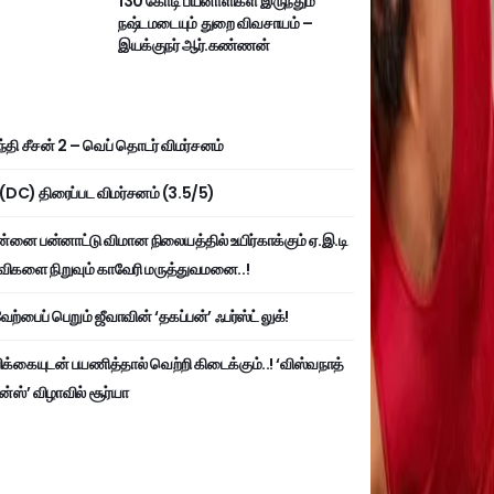
130 கோடி பயனாளிகள் இருந்தும்
நஷ்டமடையும் துறை விவசாயம் –
இயக்குநர் ஆர்.கண்ணன்
்தி சீசன் 2 – வெப் தொடர் விமர்சனம்
ி (DC) திரைப்பட விமர்சனம் (3.5/5)
்னை பன்னாட்டு விமான நிலையத்தில் உயிர்காக்கும் ஏ.இ.டி
விகளை நிறுவும் காவேரி மருத்துவமனை..!
ற்பைப் பெறும் ஜீவாவின் ‘தகப்பன்’ ஃபர்ஸ்ட் லுக்!
பிக்கையுடன் பயணித்தால் வெற்றி கிடைக்கும்..! ‘விஸ்வநாத்
ன்ஸ்’ விழாவில் சூர்யா