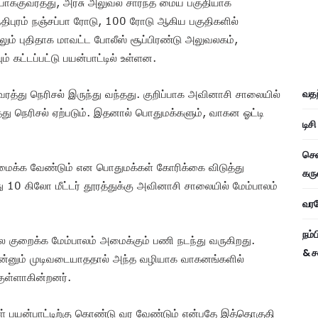
ோக்குவரத்து, அரசு அலுவல் சார்ந்த மைய பகுதியாக
்திபுரம் நஞ்சப்பா ரோடு, 100 ரோடு ஆகிய பகுதிகளில்
ேலும் புதிதாக மாவட்ட போலீஸ் சூப்பிரண்டு அலுவலகம்,
 கட்டப்பட்டு பயன்பாட்டில் உள்ளன.
வதந
ரத்து நெரிசல் இருந்து வந்தது. குறிப்பாக அவினாசி சாலையில்
ு நெரிசல் ஏற்படும். இதனால் பொதுமக்களும், வாகன ஓட்டி
டிச
சென
க்க வேண்டும் என பொதுமக்கள் கோரிக்கை விடுத்து
கரு
10 கிலோ மீட்டர் தூரத்துக்கு அவினாசி சாலையில் மேம்பாலம்
வரவே
நம்
லை குறைக்க மேம்பாலம் அமைக்கும் பணி நடந்து வருகிறது.
& ச
் இன்னும் முடிவடையாததால் அந்த வழியாக வாகனங்களில்
குள்ளாகின்றனர்.
் பயன்பாட்டிற்கு கொண்டு வர வேண்டும் என்பதே இத்தொகுதி