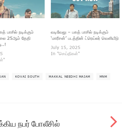
த் பாசில் நடிக்கும்
வடிவேலு – பகத் பாசில் நடிக்கும்
ூலை 25ஆம் தேதி
‘மாரீசன்’ படத்தின் ட்ரெய்லர் வெளியீடு
..!
July 15, 2025
25
In "செய்திகள்"
ள்"
SAN
KOVAI SOUTH
MAKKAL NEEDHI MAIAM
MNM
க்கிய நபர் போலீசில்