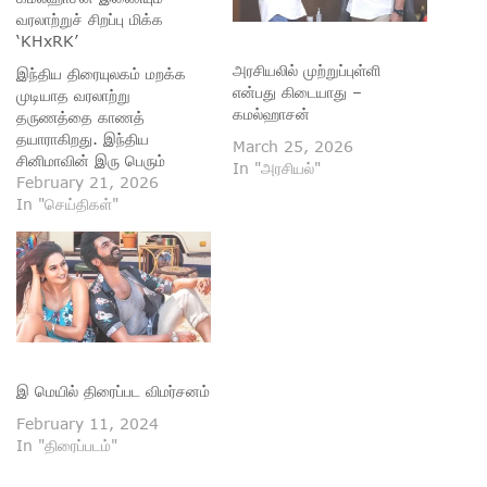
வரலாற்றுச் சிறப்பு மிக்க
‘KHxRK’
அரசியலில் முற்றுப்புள்ளி
இந்திய திரையுலகம் மறக்க
என்பது கிடையாது –
முடியாத வரலாற்று
கமல்ஹாசன்
தருணத்தை காணத்
தயாராகிறது. இந்திய
March 25, 2026
சினிமாவின் இரு பெரும்
In "அரசியல்"
நாயகர்கள் — ரஜினிகாந்த்
February 21, 2026
மற்றும் கமல்ஹாசன் — 47
In "செய்திகள்"
ஆண்டுகள் கழித்து மீண்டும்
ஒரே படத்தில் இணைகின்றனர்.
தற்காலிகமாக “KHxRK” எனப்
பெயரிடப்பட்டுள்ள இந்த
மாபெரும் திரைப்படம்,
ரசிகர்களுக்கு ஒருமுறை
மட்டுமே கிடைக்கும் சிறப்பான
திரை அனுபவமாக அமையும்.
இ மெயில் திரைப்பட விமர்சனம்
1970களின் இறுதியில்
கடைசியாக இணைந்து நடித்த
February 11, 2024
இந்த இரு திரை
In "திரைப்படம்"
ஜாம்பவான்கள், தற்போது…