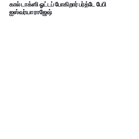
கால் டாக்ஸி ஓட்டப் போகிறார் பர்த்டே பேபி
ஐஸ்வர்யா ராஜேஷ்