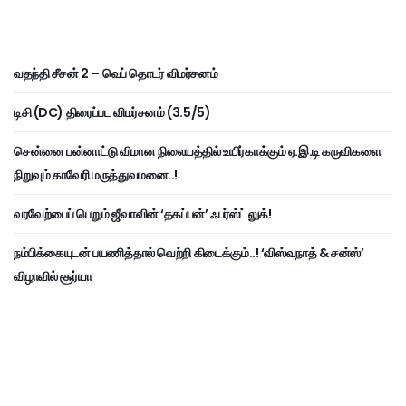
வதந்தி சீசன் 2 – வெப் தொடர் விமர்சனம்
டிசி (DC) திரைப்பட விமர்சனம் (3.5/5)
சென்னை பன்னாட்டு விமான நிலையத்தில் உயிர்காக்கும் ஏ.இ.டி கருவிகளை
நிறுவும் காவேரி மருத்துவமனை..!
வரவேற்பைப் பெறும் ஜீவாவின் ‘தகப்பன்’ ஃபர்ஸ்ட் லுக்!
நம்பிக்கையுடன் பயணித்தால் வெற்றி கிடைக்கும்..! ‘விஸ்வநாத் & சன்ஸ்’
விழாவில் சூர்யா