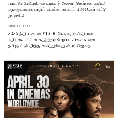
நடமாடும் மேமோகிராம் வாகனச் சேவை: சென்னை காவேரி
மருத்துவமனை மற்றும் லயன்ஸ் மாவட்டம் 3241C-ன் கூட்டு
முயற்சி..!
JUNE 24, 2026
2026 நிதியாண்டில் ₹1,606 கோடிக்கும் அதிமான
மதிப்புள்ள 2.5 லட்சத்திற்கும் மேற்பட்ட கிளைம்களை
தமிழ்நாட்டில் தீர்த்து வைத்துள்ளது ஸ்டார் ஹெல்த்..!