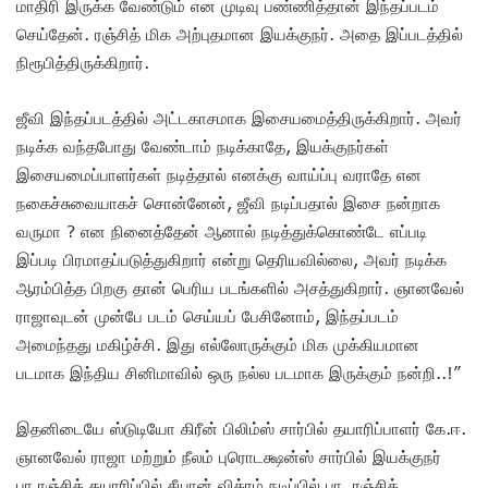
மாதிரி இருக்க வேண்டும் என முடிவு பண்ணித்தான் இந்தப்படம்
செய்தேன். ரஞ்சித் மிக அற்புதமான இயக்குநர். அதை இப்படத்தில்
நிரூபித்திருக்கிறார்.
ஜீவி இந்தப்படத்தில் அட்டகாசமாக இசையமைத்திருக்கிறார். அவர்
நடிக்க வந்தபோது வேண்டாம் நடிக்காதே, இயக்குநர்கள்
இசையமைப்பாளர்கள் நடித்தால் எனக்கு வாய்ப்பு வராதே என
நகைச்சுவையாகச் சொன்னேன், ஜீவி நடிப்பதால் இசை நன்றாக
வருமா ? என நினைத்தேன் ஆனால் நடித்துக்கொண்டே எப்படி
இப்படி பிரமாதப்படுத்துகிறார் என்று தெரியவில்லை, அவர் நடிக்க
ஆரம்பித்த பிறகு தான் பெரிய படங்களில் அசத்துகிறார். ஞானவேல்
ராஜாவுடன் முன்பே படம் செய்யப் பேசினோம், இந்தப்படம்
அமைந்தது மகிழ்ச்சி. இது எல்லோருக்கும் மிக முக்கியமான
படமாக இந்திய சினிமாவில் ஒரு நல்ல படமாக இருக்கும் நன்றி..!”
இதனிடையே ஸ்டுடியோ கிரீன் பிலிம்ஸ் சார்பில் தயாரிப்பாளர் கே.ஈ.
ஞானவேல் ராஜா மற்றும் நீலம் புரொடக்ஷன்ஸ் சார்பில் இயக்குநர்
பா.ரஞ்சித் தயாரிப்பில் சீயான் விக்ரம் நடிப்பில் பா. ரஞ்சித்