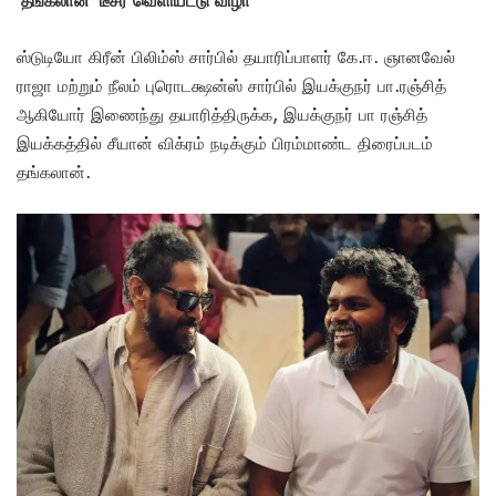
ஸ்டுடியோ கிரீன் பிலிம்ஸ் சார்பில் தயாரிப்பாளர் கே.ஈ. ஞானவேல்
ராஜா மற்றும் நீலம் புரொடக்ஷன்ஸ் சார்பில் இயக்குநர் பா.ரஞ்சித்
ஆகியோர் இணைந்து தயாரித்திருக்க, இயக்குநர் பா ரஞ்சித்
இயக்கத்தில் சீயான் விக்ரம் நடிக்கும் பிரம்மாண்ட திரைப்படம்
தங்கலான்.