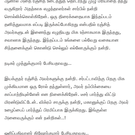
ஆனால் அதை ரஞ்சித் உடைத்துத் தொடர்ந்து முழு மரியாதை தந்து
வருகிறார் அதற்காக எழுத்தாளர்கள் சார்பில் நன்றி
சொல்லிக்கொள்கிறேன். ஒரு திரைக்கதையாக இந்தப்படம்
தனித்துவமாக எப்படி இருக்கப்போகிறது என்பதில் ரஞ்சித்
அவர்களுடன் இணைந்து எழுதியது மிக உற்சாகமாக இருந்தது,
சவாலாக இருந்தது. இந்தப்படம் உங்களை பல்வேறு வகையான
சிந்தனைக்குள் கொண்டு செல்லும் எல்லோருக்கும் நன்றி.
நடிகர் முத்துக்குமார் பேசியதாவது…
இயக்குநர் ரஞ்சித் அவர்களுக்கு நன்றி. சர்பட்டாவிற்கு பிறகு மிக
முக்கியமான ஒரு ரோல் தந்துள்ளார், அவர் நம்பிக்கையை
காப்பாற்றியுள்ளேன் என நினைக்கிறேன். டீசர் பார்த்து விட்டு
மிரண்டுவிட்டேன். விக்ரம் சாருக்கு நன்றி, மகானுக்குப் பிறகு அவர்
உழைப்பைப் பார்த்துப் பிரமிப்பாக இருக்கிறது. இங்குள்ள
அனைவருக்கும் என் நன்றிகள்..!
ஒளிப்பதிவாளர் கிஷோர்குமார் பேசியதாவது..