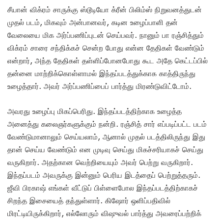
சீயான் விக்ரம் சாருக்கு ஸ்டூடியோ க்ரீன் பிலிம்ஸ் நிறுவனத்துடன்
முதல் படம், மிகவும் அன்பானவர், கடின உழைப்பாளி தன்
வேலையை மிக அர்ப்பணிப்புடன் செய்பவர். நானும் பா ரஞ்சித்தும்
விக்ரம் சாரை சந்திக்கச் சென்ற போது என்ன தேதிகள் வேண்டும்
என்றார், அந்த தேதிகள் தள்ளிப்போனபோது கூட அதே கெட்டப்பில்
தன்னை மாற்றிக்கொள்ளாமல் இந்தப்படத்துக்காக காத்திருந்து
உழைத்தார். அவர் அர்ப்பணிப்பைப் பார்த்து மிரண்டுவிட்டோம்.
அவரது உழைப்பு மிகப்பெரிது. இந்தப்படத்திற்காக உழைத்த
அனைத்து கலைஞர்களுக்கும் நன்றி. ரஞ்சித் சார் எப்படிப்பட்ட படம்
வேண்டுமானாலும் செய்யலாம், ஆனால் முதல் படத்திலிருந்து இது
தான் செய்ய வேண்டும் என முடிவு செய்து மிகச்சரியாகச் செய்து
வருகிறார். அதற்கான வெற்றியையும் அவர் பெற்று வருகிறார்.
இந்தப்படம் அவருக்கு இன்னும் பெரிய இடத்தைப் பெற்றுத்தரும்.
ஜீவி பிரகாஷ் எங்கள் வீட்டுப் பிள்ளைபோல இந்தப்படத்திற்காகச்
சிறந்த இசையைத் தந்துள்ளார். கிஷோர் ஒளிப்பதிவில்
மிரட்டியிருக்கிறார், எல்லோரும் விஷுவல் பார்த்து அவரைப்பற்றிக்