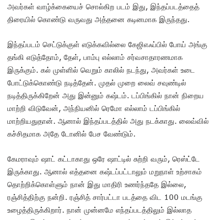
அவர்கள் வாழ்க்கையைச் சொல்கிற படம் இது, இந்தப்படத்தைத்
திரையில் கொண்டு வருவது அத்தனை கடினமாக இருந்தது.
இந்தப்படம் செட்டுக்குள் எடுக்கவில்லை கேஜிஎஃப்பில் போய் அங்கு
தங்கி எடுத்தோம், தேள், பாம்பு எல்லாம் சர்வசாதாரணமாக
இருக்கும். கல் முள்ளில் வெறும் காலில் நடந்து, அவர்கள் உடை
போட்டுக்கொண்டு நடித்தேன். முதல் முறை லைவ் சவுண்டில்
நடித்திருக்கிறேன் அது இன்னும் கஷ்டம். டப்பிங்கில் நான் நிறைய
மாற்றி விடுவேன், அந்நியனில் ரெமோ எல்லாம் டப்பிங்கில்
மாற்றியதுதான். ஆனால் இந்தப்படத்தில் அது நடக்காது. லைவ்வில்
கச்சிதமாக அதே டோனில் பேச வேண்டும்.
கேமராவும் ஷாட் கட்டாகாது ஒரே ஷாட்டில் சுற்றி வரும், ரெஸ்ட்டே
இருக்காது. ஆனால் எத்தனை கஷ்டப்பட்டாலும் மறுநாள் உற்சாகம்
தொற்றிக்கொள்ளும் நான் இது மாதிரி உணர்ந்ததே இல்லை,
ரஞ்சித்திற்கு நன்றி. ரஞ்சித் சார்பட்டா படத்தை விட 100 மடங்கு
உழைத்திருக்கிறார். நான் முன்னமே எந்தப்படத்திலும் இல்லாத