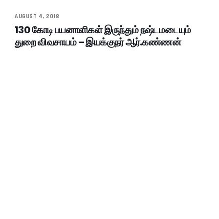
AUGUST 4, 2018
130 கோடி பயனாளிகள் இருந்தும் நஷ்டமடையும்
துறை விவசாயம் – இயக்குநர் ஆர்.கண்ணன்