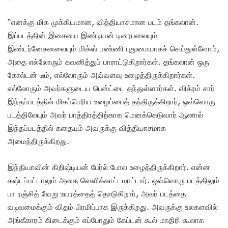
“எனக்கு மிக முக்கியமான, வித்தியாசமான படம் தங்கலான்.
இப்படத்தின் இசையை இண்டியன் டிரைபலையும்
இண்டர்னேசனலையும் மிக்ஸ் பண்ணி புதுமையாகச் செய்துள்ளோம்,
அதை எல்லோரும் கவனித்துப் பாராட்டுகிறார்கள். தங்கலான் ஒரு
கோல்டன் டீம், எல்லோரும் அவ்வளவு உழைத்திருக்கிறார்கள்.
எல்லோரும் அவர்களுடைய பெஸ்ட்டை தந்துள்ளார்கள். விக்ரம் சார்
இந்தப்படத்தில் மிகப்பெரிய உழைப்பைத் தந்திருக்கிறார், ஒவ்வொரு
படத்திலேயும் அவர் பாத்திரத்திற்காக மெனக்கெடுவார் ஆனால்
இந்தப்படத்தில் கதையும் அவருக்கு வித்தியாசமாக
அமைந்திருக்கிறது.
இந்தியாவின் கிறிஷ்டியன் பேர்ல் போல உழைத்திருக்கிறார். என்ன
கஷ்டப்பட்டாலும் அதை வெளிக்காட்டமாட்டார். ஒவ்வொரு படத்திலும்
பா ரஞ்சித் வேறு உயரத்தைத் தொடுகிறார், அவர் படத்தை
வடிவமைக்கும் விதம் பிரமிப்பாக இருக்கிறது. அவருக்கு உலகளவில்
அங்கீகாரம் கிடைக்கும் எப்போதும் கேப்டன் கூல் மாதிரி கூலாக