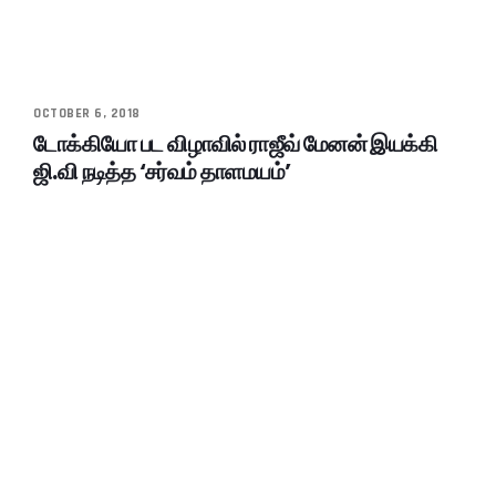
OCTOBER 6, 2018
டோக்கியோ பட விழாவில் ராஜீவ் மேனன் இயக்கி
ஜி.வி நடித்த ‘சர்வம் தாளமயம்’