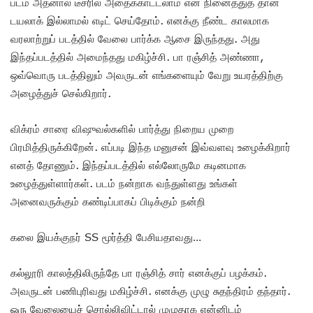
படம் அதனால் டீசரில் அதைக்காட்டலாம் என நினைத்துத் தான்
டயலாக் இல்லாமல் எடிட் செய்தோம். எனக்கு நீண்ட காலமாக
வரலாற்றுப் படத்தில் வேலை பார்க்க ஆசை இருந்தது. அது
இந்தப்படத்தில் அமைந்தது மகிழ்ச்சி. பா ரஞ்சித் அண்ணா,
ஒவ்வொரு படத்திலும் அவருடன் எங்களையும் வேறு உயரத்திற்கு
அழைத்துச் செல்கிறார்.
விக்ரம் சாரை விஷுவல்களில் பார்த்து நிறைய முறை
பிரமித்திருக்கிறேன். எப்படி இந்த மனுசன் இவ்வளவு உழைக்கிறார்
எனத் தோணும். இந்தப்படத்தில் எல்லோருமே கடினமாக
உழைத்துள்ளார்கள். படம் நன்றாக வந்துள்ளது உங்கள்
அனைவருக்கும் கண்டிப்பாகப் பிடிக்கும் நன்றி
கலை இயக்குநர் SS மூர்த்தி பேசியதாவது…
கல்லூரி காலத்திலிருந்தே பா ரஞ்சித் சார் எனக்குப் பழக்கம்.
அவருடன் பணிபுரிவது மகிழ்ச்சி. எனக்கு முழு சுதந்திரம் தந்தார்.
ஒரு வேலையைச் சொல்லிவிட்டால் முழுதாக என்னிடம்