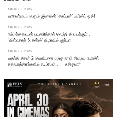
AUGUST 3, 2026
வரவேற்பைப் பெறும் ஜீவாவின் ‘தகப்பன்’ ஃபர்ஸ்ட் லுக்!
AUGUST 3, 2026
நம்பிக்கையுடன் பயணித்தால் வெற்றி கிடைக்கும்..!
‘விஸ்வநாத் & சன்ஸ்’ விழாவில் சூர்யா
AUGUST 2, 2026
வதந்தி சீசன் 2 வெளியான பிறகு நான் நிறைய போலீஸ்
கதாபாத்திரங்களில் நடிப்பேன்..! – சசிகுமார்