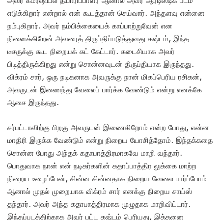
அவர் கமர்ஷியல் தயாரிப்பாளர் ஆனால் அவர் ஆர்டிஸ்டிக் படம்
எடுக்கிறார் என்றால் என் கூடத்தான் செய்வார். அந்தளவு என்னை
நம்புகிறார். அவர் நம்பிக்கையைக் காப்பாற்றுவேன் என
நினைக்கிறேன் அவரைத் திருப்திப்படுத்துவது கஷ்டம், இந்த
டீசருக்கு கூட நிறையக் கட் கேட்டார். கடைசியாக அவர்
பிடித்திருக்கிறது என்று சொன்னவுடன் திருப்தியாக இருந்தது.
விக்ரம் சார், ஒரு நடிகனாக அவருக்கு நான் மிகப்பெரிய ரசிகன்,
அவருடன் இணைந்து வேலைப் பார்க்க வேண்டும் என்று எனக்கே
ஆசை இருந்தது.
சர்பட்டாவிற்கு பிறகு அவருடன் இணைகிறோம் என்ற போது, என்ன
மாதிரி இருக்க வேண்டும் என்று நிறைய யோசித்தோம். இந்தக்கதை
சொன்ன போது அந்தக் கதாபாத்திரமாகவே மாறி வந்தார்.
பொதுவாக நான் என் நடிகர்களின் கதாப்பாத்திர லுக்கை மாற்ற
நிறைய உழைப்பேன், சின்ன சின்னதாக நிறைய வேலை பார்ப்போம்
ஆனால் முதல் முறையாக விக்ரம் சார் எனக்கு நிறைய சாய்ஸ்
தந்தார். அவர் அந்த கதாபாத்திரமாக முழுதாக மாறிவிட்டார்.
இந்தப்படத்திற்காக அவர் பட்ட கஷ்டம் பெரியது, இத்தனை