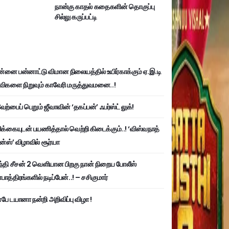
நான்கு காதல் கதைகளின் தொகுப்பு
சில்லு கருப்பட்டி
்னை பன்னாட்டு விமான நிலையத்தில் உயிர்காக்கும் ஏ.இ.டி
விகளை நிறுவும் காவேரி மருத்துவமனை..!
ற்பைப் பெறும் ஜீவாவின் ‘தகப்பன்’ ஃபர்ஸ்ட் லுக்!
பிக்கையுடன் பயணித்தால் வெற்றி கிடைக்கும்..! ‘விஸ்வநாத்
ன்ஸ்’ விழாவில் சூர்யா
்தி சீசன் 2 வெளியான பிறகு நான் நிறைய போலீஸ்
ாத்திரங்களில் நடிப்பேன்..! – சசிகுமார்
பே டயானா நன்றி அறிவிப்பு விழா !