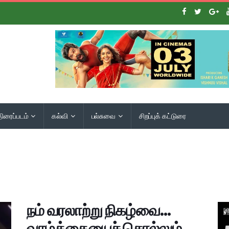
திரைப்படம்
கல்வி
பல்சுவை
சிறப்புக் கட்டுரை
நம் வரலாற்று நிகழ்வை…
வாழ்க்கையைச் சொல்லும்