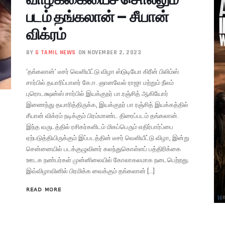
படம் தங்கலான் – சீயான்
விக்ரம்
BY
G TAMIL NEWS
ON NOVEMBER 2, 2023
‘தங்கலான்’ டீசர் வெளியீட்டு விழா ஸ்டுடியோ கிரீன் பிலிம்ஸ்
சார்பில் தயாரிப்பாளர் கே.ஈ. ஞானவேல் ராஜா மற்றும் நீலம்
புரொடக்ஷன்ஸ் சார்பில் இயக்குநர் பா.ரஞ்சித் ஆகியோர்
இணைந்து தயாரித்திருக்க, இயக்குநர் பா ரஞ்சித் இயக்கத்தில்
சீயான் விக்ரம் நடிக்கும் பிரம்மாண்ட திரைப்படம் தங்கலான்.
இந்த வருடத்தில் ரசிகர்களிடம் மிகப்பெரும் எதிர்பார்ப்பை
ஏற்படுத்தியிருக்கும் இப்படத்தின் டீசர் வெளியீட்டு விழா, இன்று
சென்னையில் படக்குழுவினர் கலந்துகொள்ளப் பத்திரிக்கை
ஊடக நண்பர்கள் முன்னிலையில் கோலாகலமாக நடைபெற்றது.
இவ்விழாவினில் பிரமிக்க வைக்கும் தங்கலான் […]
READ MORE