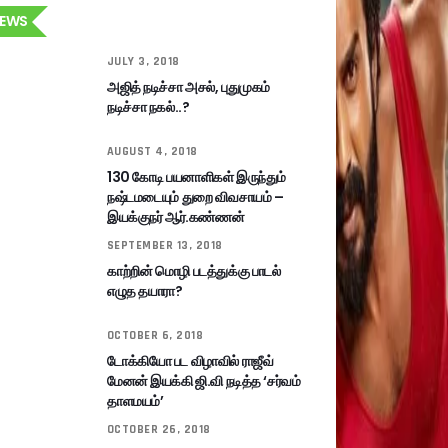
EWS
JULY 3, 2018
அஜித் நடிச்சா அசல், புதுமுகம்
நடிச்சா நகல்..?
AUGUST 4, 2018
130 கோடி பயனாளிகள் இருந்தும்
நஷ்டமடையும் துறை விவசாயம் –
இயக்குநர் ஆர்.கண்ணன்
SEPTEMBER 13, 2018
காற்றின் மொழி படத்துக்கு பாடல்
எழுத தயாரா?
OCTOBER 6, 2018
டோக்கியோ பட விழாவில் ராஜீவ்
மேனன் இயக்கி ஜி.வி நடித்த ‘சர்வம்
தாளமயம்’
OCTOBER 26, 2018