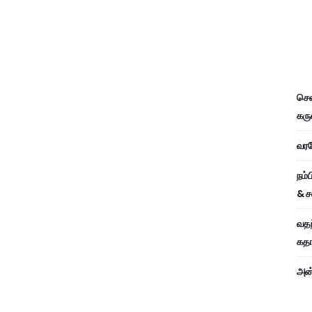
சென
கரு
வரவே
நம்
& ச
வதந
கதாப
அன்