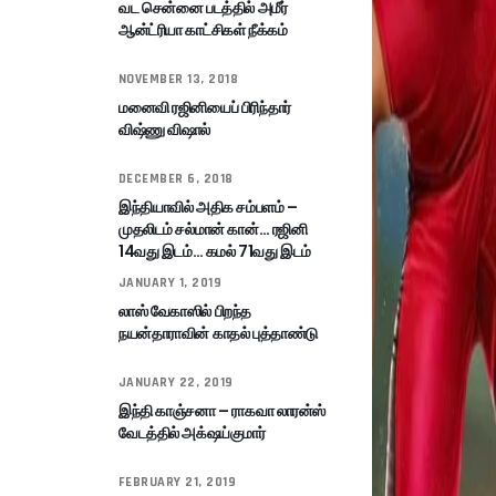
வட சென்னை படத்தில் அமீர்
ஆன்ட்ரியா காட்சிகள் நீக்கம்
NOVEMBER 13, 2018
மனைவி ரஜினியைப் பிரிந்தார்
விஷ்ணு விஷால்
DECEMBER 6, 2018
இந்தியாவில் அதிக சம்பளம் –
முதலிடம் சல்மான் கான்… ரஜினி
14வது இடம்… கமல் 71வது இடம்
JANUARY 1, 2019
லாஸ் வேகாஸில் பிறந்த
நயன்தாராவின் காதல் புத்தாண்டு
JANUARY 22, 2019
இந்தி காஞ்சனா – ராகவா லாரன்ஸ்
வேடத்தில் அக்‌ஷய்குமார்
FEBRUARY 21, 2019