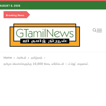
AUGUST 8, 2026
Breaking News
To
na
Home
அரசியல்
தமிழ்நாடு
தமிழக விவசாயிகளுக்கு 10,000 கோடி பயிர்க்கடன் – பட்ஜெட் ஹைலைட்