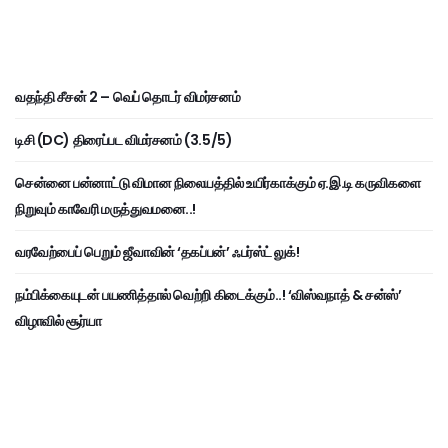
வதந்தி சீசன் 2 – வெப் தொடர் விமர்சனம்
டிசி (DC) திரைப்பட விமர்சனம் (3.5/5)
சென்னை பன்னாட்டு விமான நிலையத்தில் உயிர்காக்கும் ஏ.இ.டி கருவிகளை
நிறுவும் காவேரி மருத்துவமனை..!
வரவேற்பைப் பெறும் ஜீவாவின் ‘தகப்பன்’ ஃபர்ஸ்ட் லுக்!
நம்பிக்கையுடன் பயணித்தால் வெற்றி கிடைக்கும்..! ‘விஸ்வநாத் & சன்ஸ்’
விழாவில் சூர்யா