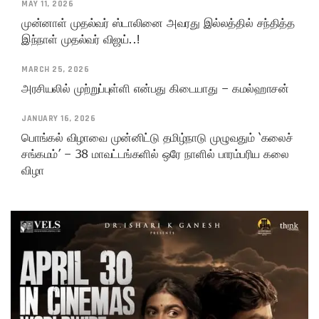
MAY 11, 2026
முன்னாள் முதல்வர் ஸ்டாலினை அவரது இல்லத்தில் சந்தித்த
இந்நாள் முதல்வர் விஜய்..!
MARCH 25, 2026
அரசியலில் முற்றுப்புள்ளி என்பது கிடையாது – கமல்ஹாசன்
JANUARY 16, 2026
பொங்கல் விழாவை முன்னிட்டு தமிழ்நாடு முழுவதும் ‘கலைச்
சங்கமம்’ – 38 மாவட்டங்களில் ஒரே நாளில் பாரம்பரிய கலை
விழா