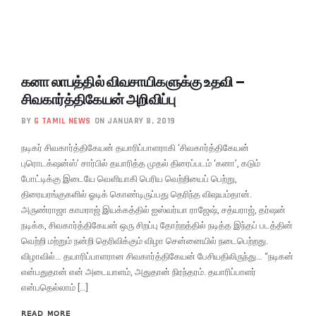
கனா லாபத்தில் விவசாயிகளுக்கு உதவி –
சிவகார்த்திகேயன் அறிவிப்பு
BY
G TAMIL NEWS
ON JANUARY 8, 2019
நடிகர் சிவகார்த்திகேயன் தயாரிப்பாளராகி ‘சிவகார்த்திகேயன்
புரொடக்‌ஷன்ஸ்’ சார்பில் தயாரித்த முதல் திரைப்படம் ‘கனா’, கடும்
போட்டிக்கு இடையே வெளியாகி பெரிய வெற்றியைப் பெற்று,
திரையரங்குகளில் ஓடிக் கொண்டிருப்பது தெரிந்த விஷயம்தான்.
அருண்ராஜா காமராஜ் இயக்கத்தில் ஐஸ்வர்யா ராஜேஷ், சத்யராஜ், தர்ஷன்
நடிக்க, சிவகார்த்திகேயன் ஒரு சிறப்பு தோற்றத்தில் நடித்த இந்தப் படத்தின்
வெற்றி மற்றும் நன்றி தெரிவிக்கும் விழா சென்னையில் நடைபெற்றது.
விழாவில்… தயாரிப்பாளரான சிவகார்த்திகேயன் பேசியதிலிருந்து… “நடிகன்
என்பதுதான் என் அடையாளம், அதுதான் நிரந்தரம். தயாரிப்பாளர்
என்பதெல்லாம் […]
READ MORE