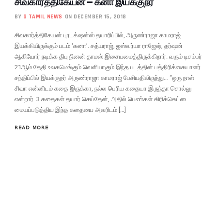
சிவகார்த்திகேயன் – கனா இயக்குநர்
BY
G TAMIL NEWS
ON DECEMBER 15, 2018
சிவகார்த்திகேயன் புரடக்‌ஷன்ஸ் தயாரிப்பில், அருண்ராஜா காமராஜ்
இயக்கியிருக்கும் படம் ‘கனா’. சத்யராஜ், ஐஸ்வர்யா ராஜேஷ், தர்ஷன்
ஆகியோர் நடிக்க திபு நினன் தாமஸ் இசையமைத்திருக்கிறார். வரும் டிசம்பர்
21ஆம் தேதி உலகமெங்கும் வெளியாகும் இந்த படத்தின் பத்திரிக்கையாளர்
சந்திப்பில் இயக்குநர் அருண்ராஜா காமராஜ் பேசியதிலிருந்து… “ஒரு நாள்
சிவா என்னிடம் கதை இருக்கா, நல்ல பெரிய கதையா இருந்தா சொல்லு
என்றார். 3 கதைகள் தயார் செய்தேன், அதில் பெண்கள் கிரிக்கெட்டை
மையப்படுத்திய இந்த கதையை அவரிடம் […]
READ MORE