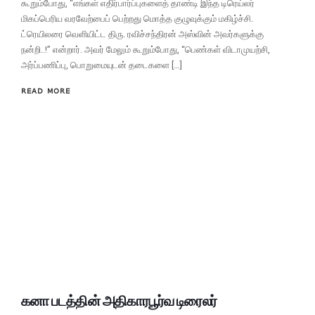
கூறும்போது, “எங்கள் எதிர்பார்ப்புகளைத் தாண்டி இந்த டிரெய்லர்
மிகப்பெரிய வரவேற்பைப் பெற்றது மொத்த குழுவுக்கும் மகிழ்ச்சி.
ட்ரெயிலரை வெளியிட்ட திரு. ரவிச்சந்திரன் அஸ்வின் அவர்களுக்கு
நன்றி..!” என்றார். அவர் மேலும் கூறும்போது, “பெண்கள் விடாமுயற்சி,
அர்ப்பணிப்பு, பொறுமையுடன் தடைகளை […]
READ MORE
கனா படத்தின் அதிகாரபூர்வ டிரைலர்