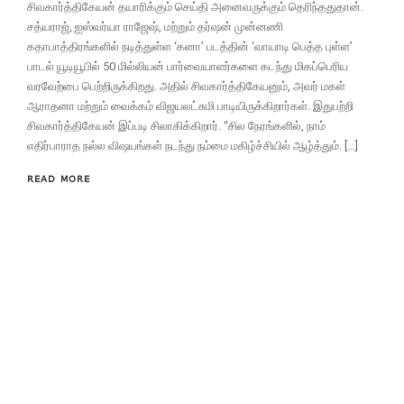
சிவகார்த்திகேயன் தயாரிக்கும் செய்தி அனைவருக்கும் தெரிந்ததுதான்.
சத்யராஜ், ஐஸ்வர்யா ராஜேஷ், மற்றும் தர்ஷன் முன்னணி
கதாபாத்திரங்களில் நடித்துள்ள ‘கனா’ படத்தின் ‘வாயாடி பெத்த புள்ள’
பாடல் யூடியூபில் 50 மில்லியன் பார்வையாளர்களை கடந்து மிகப்பெரிய
வரவேற்பை பெற்றிருக்கிறது. அதில் சிவகார்த்திகேயனும், அவர் மகள்
ஆராதனா மற்றும் வைக்கம் விஜயலட்சுமி பாடியிருக்கிறார்கள். இதுபற்றி
சிவகார்த்திகேயன் இப்படி சிலாகிக்கிறார். “சில நேரங்களில், நாம்
எதிர்பாராத நல்ல விஷயங்கள் நடந்து நம்மை மகிழ்ச்சியில் ஆழ்த்தும். […]
READ MORE