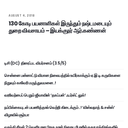
AUGUST 4, 2018
130 கோடி பயனாளிகள் இருந்தும் நஷ்டமடையும்
துறை விவசாயம் – இயக்குநர் ஆர்.கண்ணன்
டிசி (DC) திரைப்பட விமர்சனம் (3.5/5)
சென்னை பன்னாட்டு விமான நிலையத்தில் உயிர்காக்கும் ஏ.இ.டி கருவிகளை
நிறுவும் காவேரி மருத்துவமனை..!
வரவேற்பைப் பெறும் ஜீவாவின் ‘தகப்பன்’ ஃபர்ஸ்ட் லுக்!
நம்பிக்கையுடன் பயணித்தால் வெற்றி கிடைக்கும்..! ‘விஸ்வநாத் & சன்ஸ்’
விழாவில் சூர்யா
வதந்தி சீசன் 2 வெளியான பிறகு நான் நிறைய போலீஸ் கதாபாத்திரங்களில்