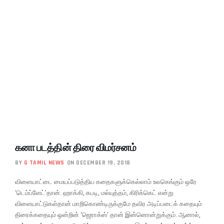
கனா படத்தின் திரை விமர்சனம்
BY
G TAMIL NEWS
ON DECEMBER 19, 2018
விளையாட்டை மையப்படுத்திய கதைகளுக்கெல்லாம் உலகெங்கும் ஒரே
‘டெம்ப்ளேட்’தான். ஹாக்கி, கபடி, மல்யுத்தம், கிரிக்கெட் என்று
விளையாட்டுகள்தான் மாறிகொண்டிருக்குமே தவிர அடிப்படைக் கதையும்
திரைக்கதையும் ஒன்றின் ‘ஜெராக்ஸ்’ தான் இன்னொன்றுக்கும். ஆனால்,