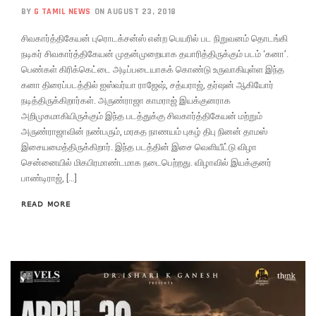
BY
G TAMIL NEWS
ON AUGUST 23, 2018
சிவகார்த்திகேயன் புரொடக்சன்ஸ் என்ற பெயரில் பட நிறுவனம் தொடங்கி
நடிகர் சிவகார்த்திகேயன் முதன்முறையாக தயாரித்திருக்கும் படம் ‘கனா’.
பெண்கள் கிரிக்கெட்டை அடிப்படையாகக் கொண்டு உருவாகியுள்ள இந்த
கனா திரைப்படத்தில் ஐஸ்வர்யா ராஜேஷ், சத்யராஜ், தர்ஷன் ஆகியோர்
நடித்திருக்கிறார்கள். அருண்ராஜா காமராஜ் இயக்குனராக
அறிமுகமாகியிருக்கும் இந்த படத்துக்கு சிவகார்த்திகேயன் மற்றும்
அருண்ராஜாவின் நண்பரும், மரகத நாணயம் புகழ் திபு நினன் தாமஸ்
இசையமைத்திருக்கிறார். இந்த படத்தின் இசை வெளியீட்டு விழா
சென்னையில் மிகபிரமாண்டமாக நடைபெற்றது. விழாவில் இயக்குனர்
பாண்டிராஜ், […]
READ MORE