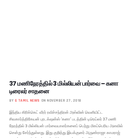
37 மணிநேரத்தில் 3 மில்லியன் பார்வை – கனா
டிரைலர் சாதனை
BY
G TAMIL NEWS
ON NOVEMBER 27, 2018
இந்திய கிரிக்கெட் வீரர் ரவிச்சந்திரன் அஸ்வின் வெளியிட்ட
சிவகார்த்திகேயன் புரடக்‌ஷன்ஸ் ‘கனா’ படத்தின் டிரெய்லர் 37 மணி
நேரத்தில் 3 மில்லியன் பார்வையாளர்களைப் பெற்று மிகப்பெரிய அளவில்
சென்று சேர்ந்துள்ளது. இது குறித்து இயக்குனர் அருண்ராஜா காமராஜ்