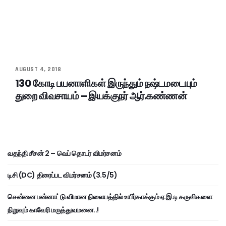
AUGUST 4, 2018
130 கோடி பயனாளிகள் இருந்தும் நஷ்டமடையும்
துறை விவசாயம் – இயக்குநர் ஆர்.கண்ணன்
வதந்தி சீசன் 2 – வெப் தொடர் விமர்சனம்
டிசி (DC) திரைப்பட விமர்சனம் (3.5/5)
சென்னை பன்னாட்டு விமான நிலையத்தில் உயிர்காக்கும் ஏ.இ.டி கருவிகளை
நிறுவும் காவேரி மருத்துவமனை..!