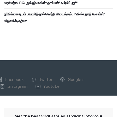
வரவேற்பைப் பெறும் ஜீவாவின் ‘தகப்பன்’ ஃபர்ஸ்ட் லுக்!
நம்பிக்கையுடன் பயணித்தால் வெற்றி கிடைக்கும்..! ‘விஸ்வநாத் & சன்ஸ்’
விழாவில் சூர்யா
Facebook
Twitter
Google+
Instagram
Youtube
NEWSLETTER
Get the best viral stories straight into your