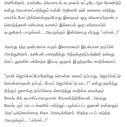
மிளிர்கிறார். வாங்கிய விவசாயக் கடனைக் கட்டியே ஆக வேண்டும்
என்று அவமானப்படுத்தும் வங்கி அதிகாரி தன் உணவை எடுத்து
வாயில் போட்டுக்கொள்ளும்போது இதையும் ஒரு விவசாயிதான்டா
கொடுத்தான் என்பதை வசனம் இல்லாமல் ஒரு பார்வையில்
கூறுகிறார் பாருங்கள்… அவருக்கும் இன்னொரு விருது ‘பார்சல்..!’
அவரது உற்ற நண்பனாக வரும் இளவரசுவும் இயல்பான நடிப்பில்
அசத்துகிறார். நண்பன் மனதறிந்து அந்தக்குடும்பத்தின் நல்லது
கெட்டதுகளில் பங்கேற்க இப்படி ஒருவர் இருந்தாலே சாதிக்கலாம்.
“நான் ஜெயிக்கப்போறேன்னு சொன்ன உலகம் நம்பாது. ஜெயிச்சுட்டு
சொன்னாதான் நம்பும். போய் ஜெயிச்சுட்டு வா..!” என்று தளர்ந்து
நிற்கும் ஐஸுக்கு நம்பிக்கை கொடுத்து சாதிக்க வைக்கும்
கேரக்டரில் தயாரிப்பாளருமான சிவகார்த்திகேயன். அவரது
கேரக்டரும் பல படங்களில் பார்த்துப் பழக்கப்பட்டதுதான் என்றாலும்
அலட்டிக்கொள்ளாத சிவா அசரடிக்கிறார். சிறந்த படம் எடுத்த
அவருக்கும்… ‘பார்சல்..!’