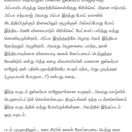
அப்பாவிடமிருந்து தொற்றிக்கொள்கிறது கிரிக்கெட் மீதான ஈடுபாடு.
அப்பா சத்யராஜ் அவரது அப்பா இறந்து போய் வாசலில்
கிடத்தியிருக்கும் நிலையிலும் ரூமுக்குள் அவ்வப்போது போய்
இந்திய அணி விளையாடும் கிரிக்கெட் மேட்சைப் பார்த்து வந்து
கொண்டிருக்கிறார். அப்பா இறந்ததற்கே அழாத அவர் இந்தியா
தோற்றதும் அழுகிறார். அவரது அழுகையை மாற்ற, தான்
இந்தியாவுக்காக விளையாடி உலகக் கோப்பயைப் பெற்றுத்தர
வேண்டும் என்று அந்த ஏழை விவசாயியின் மகளான ஐஸ்வர்யா
ராஜேஷ் தன் பதின்பருவத்திலேயே சபதம் ஏற்க, அது முடிந்ததா
(முடியாமல் போகுமா..?) என்பது கதை.
இந்த வருடம் ஐஸ்வர்யா ராஜேஷுக்கான வருஷம். அவரது வாழ்வில்
பெருமைப்பட்டுக் கொள்ளக்கூடிய திருப்பங்கள் தந்த படங்களெல்லாம்
இந்த வருடத்தில் வந்து போயிருக்கின்றன. அவற்றில் இந்தப்படம்
ஒரு மகுடம்.
படம் முழுவதிலும்… கடைசியில் உலகக் கோப்பையை பெற்று உலக