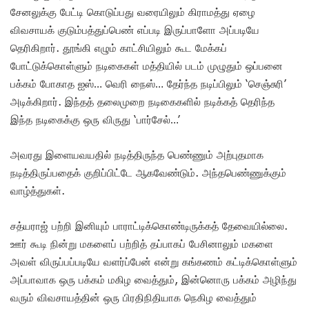
சேனலுக்கு பேட்டி கொடுப்பது வரையிலும் கிராமத்து ஏழை
விவசாயக் குடும்பத்துப்பெண் எப்படி இருப்பாளோ அப்படியே
தெரிகிறார். தூங்கி எழும் காட்சியிலும் கூட மேக்கப்
போட்டுக்கொள்ளும் நடிகைகள் மத்தியில் படம் முழுதும் ஒப்பனை
பக்கம் போகாத ஐஸ்… வெரி நைஸ்… தேர்ந்த நடிப்பிலும் ‘செஞ்சுரி’
அடிக்கிறார். இந்தத் தலைமுறை நடிகைகளில் நடிக்கத் தெரிந்த
இந்த நடிகைக்கு ஒரு விருது ‘பார்சேல்…’
அவரது இளையவயதில் நடித்திருந்த பெண்ணும் அற்புதமாக
நடித்திருப்பதைக் குறிப்பிட்டே ஆகவேண்டும். அந்தபெண்ணுக்கும்
வாழ்த்துகள்.
சத்யராஜ் பற்றி இனியும் பாராட்டிக்கொண்டிருக்கத் தேவையில்லை.
ஊர் கூடி நின்று மகளைப் பற்றித் தப்பாகப் பேசினாலும் மகளை
அவள் விருப்பப்படியே வளர்ப்பேன் என்று கங்கணம் கட்டிக்கொள்ளும்
அப்பாவாக ஒரு பக்கம் மகிழ வைத்தும், இன்னொரு பக்கம் அழிந்து
வரும் விவசாயத்தின் ஒரு பிரதிநிதியாக நெகிழ வைத்தும்