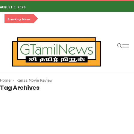
AUGUST 6, 2026
Breaking News
To
na
Home
Kanaa Movie Review
Tag Archives