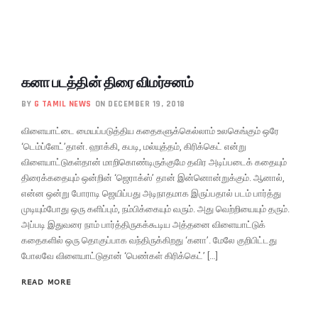
கனா படத்தின் திரை விமர்சனம்
BY
G TAMIL NEWS
ON DECEMBER 19, 2018
விளையாட்டை மையப்படுத்திய கதைகளுக்கெல்லாம் உலகெங்கும் ஒரே
‘டெம்ப்ளேட்’தான். ஹாக்கி, கபடி, மல்யுத்தம், கிரிக்கெட் என்று
விளையாட்டுகள்தான் மாறிகொண்டிருக்குமே தவிர அடிப்படைக் கதையும்
திரைக்கதையும் ஒன்றின் ‘ஜெராக்ஸ்’ தான் இன்னொன்றுக்கும். ஆனால்,
என்ன ஒன்று போராடி ஜெயிப்பது அடிநாதமாக இருப்பதால் படம் பார்த்து
முடியும்போது ஒரு களிப்பும், நம்பிக்கையும் வரும். அது வெற்றியையும் தரும்.
அப்படி இதுவரை நாம் பார்த்திருகக்கூடிய அத்தனை விளையாட்டுக்
கதைகளில் ஒரு தொகுப்பாக வந்திருக்கிறது ‘கனா’. மேலே குறிபிட்டது
போலவே விளையாட்டுதான் ‘பெண்கள் கிரிக்கெட்’ […]
READ MORE