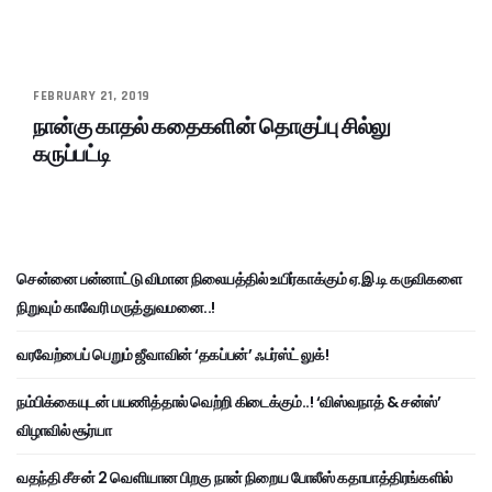
FEBRUARY 21, 2019
நான்கு காதல் கதைகளின் தொகுப்பு சில்லு
கருப்பட்டி
சென்னை பன்னாட்டு விமான நிலையத்தில் உயிர்காக்கும் ஏ.இ.டி கருவிகளை
நிறுவும் காவேரி மருத்துவமனை..!
வரவேற்பைப் பெறும் ஜீவாவின் ‘தகப்பன்’ ஃபர்ஸ்ட் லுக்!
நம்பிக்கையுடன் பயணித்தால் வெற்றி கிடைக்கும்..! ‘விஸ்வநாத் & சன்ஸ்’
விழாவில் சூர்யா
வதந்தி சீசன் 2 வெளியான பிறகு நான் நிறைய போலீஸ் கதாபாத்திரங்களில்