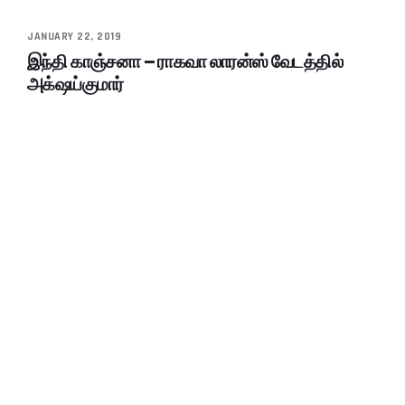
JANUARY 22, 2019
இந்தி காஞ்சனா – ராகவா லாரன்ஸ் வேடத்தில்
அக்‌ஷய்குமார்