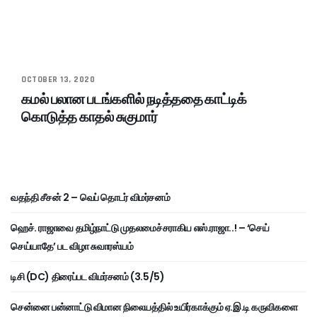
OCTOBER 13, 2020
கமல் பலான படங்களில் நடித்ததை காட்டிக்
கொடுத்த காதல் சுகுமார்
வதந்தி சீசன் 2 – வெப் தொடர் விமர்சனம்
ஹெச். ராஜாவை தமிழ்நாட்டு முதலமைச்சராகிய எஸ்.ராஜா..! – ‘செய்
செய்யாதே’ பட விழா சுவாரஸ்யம்
டிசி (DC) திரைப்பட விமர்சனம் (3.5/5)
சென்னை பன்னாட்டு விமான நிலையத்தில் உயிர்காக்கும் ஏ.இ.டி கருவிகளை