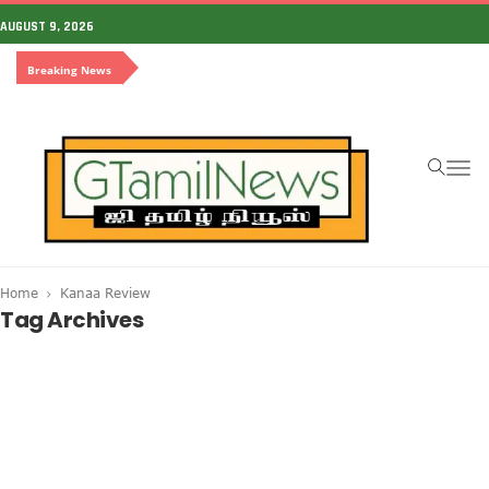
AUGUST 9, 2026
Breaking News
To
na
Home
Kanaa Review
Tag Archives