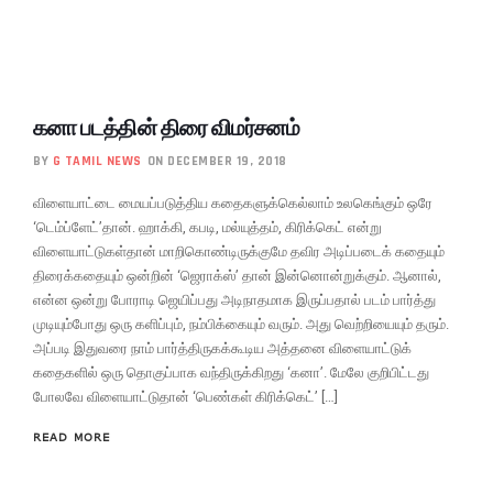
கனா படத்தின் திரை விமர்சனம்
BY
G TAMIL NEWS
ON DECEMBER 19, 2018
விளையாட்டை மையப்படுத்திய கதைகளுக்கெல்லாம் உலகெங்கும் ஒரே
‘டெம்ப்ளேட்’தான். ஹாக்கி, கபடி, மல்யுத்தம், கிரிக்கெட் என்று
விளையாட்டுகள்தான் மாறிகொண்டிருக்குமே தவிர அடிப்படைக் கதையும்
திரைக்கதையும் ஒன்றின் ‘ஜெராக்ஸ்’ தான் இன்னொன்றுக்கும். ஆனால்,
என்ன ஒன்று போராடி ஜெயிப்பது அடிநாதமாக இருப்பதால் படம் பார்த்து
முடியும்போது ஒரு களிப்பும், நம்பிக்கையும் வரும். அது வெற்றியையும் தரும்.
அப்படி இதுவரை நாம் பார்த்திருகக்கூடிய அத்தனை விளையாட்டுக்
கதைகளில் ஒரு தொகுப்பாக வந்திருக்கிறது ‘கனா’. மேலே குறிபிட்டது
போலவே விளையாட்டுதான் ‘பெண்கள் கிரிக்கெட்’ […]
READ MORE